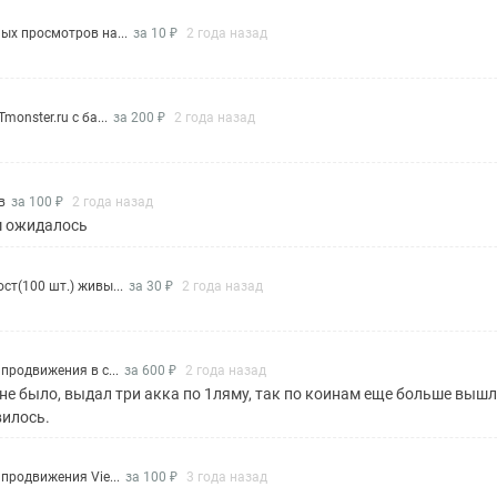
ых просмотров на...
за 10 ₽
2 года назад
monster.ru с ба...
за 200 ₽
2 года назад
в
за 100 ₽
2 года назад
м ожидалось
ст(100 шт.) живы...
за 30 ₽
2 года назад
 продвижения в с...
за 600 ₽
2 года назад
а не было, выдал три акка по 1ляму, так по коинам еще больше выш
вилось.
 продвижения Vie...
за 100 ₽
3 года назад