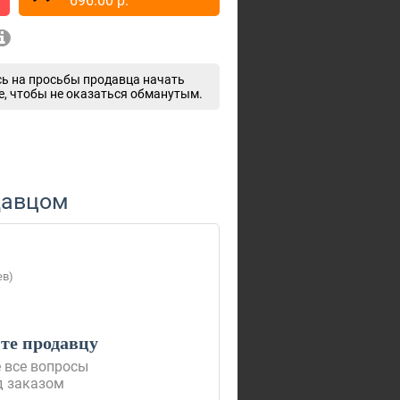
696.00
p.
ь на просьбы продавца начать
e, чтобы не оказаться обманутым.
давцом
ев)
е продавцу
 все вопросы
д заказом