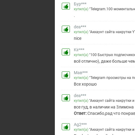
Бур***
купил(а)
"Telegram.100 моментальн
.
dea***
купил(а)
"Аккаунт сайта накрутки YT
nice
Kir***
купил(а)
"100 Быстрых подписчико
всё отлично), даже больше че
Мав***
купил(а)
"Telegram просмотры на по
Все хорошо
dea***
купил(а)
"Аккаунт сайта накрутки и
все гуд, в наличии на 3лимон
Ответ:
Спасибо,рад что понра
Ag2***
купил(а)
"Аккаунт сайта накрутки и