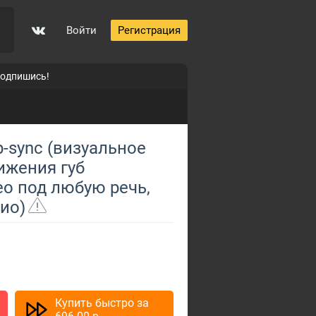
Войти
Регистрация
подпишись!
0
p-sync (визуальное
ижения губ
о под любую речь,
ио)
Купить быстро за