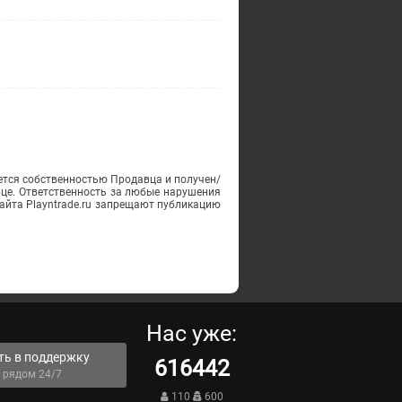
ется собственностью Продавца и получен/
вце. Ответственность за любые нарушения
айта Playntrade.ru запрещают публикацию
Нас уже:
ть в поддержку
616442
 рядом 24/7
110
600