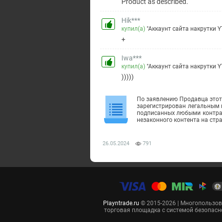
Product as described.
Hik***
купил(а)
"Аккаунт сайта накрутки YT
+
Iwa***
купил(а)
"Аккаунт сайта накрутки YT
)))))
По заявлению Продавца этот 
зарегистрирован легальным 
подписанных любыми контраг
незаконного контента на стр
26.05.2024
791
Playntrade.ru
© 2015-2026 | Многопользо
торговая площадка с системой безопасн