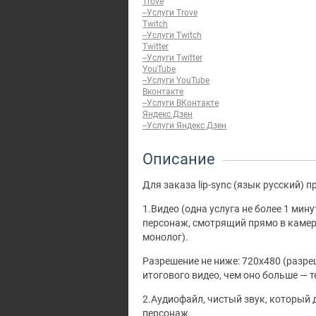
Trove
--Услуги Trove
Twitch
--Услуги Twitch
Twitter
--Услуги Twitter
YouTube
--Услуги YouTube
Вконтакте
--Услуги ВКонтакте
Яндекс Дзен
--Услуги Яндекс Дзен
Описание
Для заказа lip-sync (язык русский) п
1.Видео (одна услуга не более 1 мин
персонаж, смотрящий прямо в камер
монолог).
Разрешение не ниже: 720x480 (разре
итогового видео, чем оно больше — т
2.Аудиофайл, чистый звук, который
персонаж.