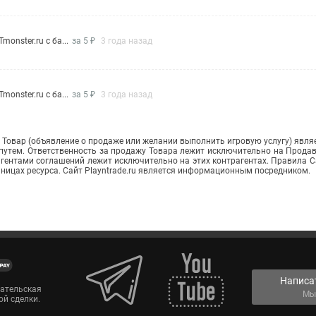
monster.ru с ба...
за 5 ₽
3 года назад
monster.ru с ба...
за 5 ₽
3 года назад
Товар (объявление о продаже или желании выполнить игровую услугу) явля
путем. Ответственность за продажу Товара лежит исключительно на Прода
ентами соглашений лежит исключительно на этих контрагентах. Правила С
аницах ресурса. Сайт Playntrade.ru является информационным посредником.
Написа
вательская
Мы
ой сделки.