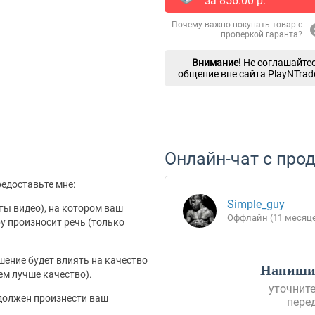
за
856.00
p.
Почему важно покупать товар с
проверкой гаранта?
Внимание!
Не соглашайтес
общение вне сайта PlayNTrad
Онлайн-чат с про
редоставьте мне:
Simple_guy
уты видео), на котором ваш
Оффлайн (11 месяц
у произносит речь (только
шение будет влиять на качество
Напишит
ем лучше качество).
уточните
 должен произнести ваш
пере