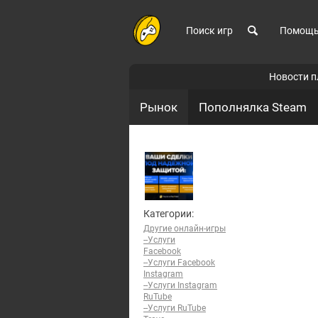
Поиск игр
Помощ
Новости 
Рынок
Пополнялка Steam
Категории:
Другие онлайн-игры
--Услуги
Facebook
--Услуги Facebook
Instagram
--Услуги Instagram
RuTube
--Услуги RuTube