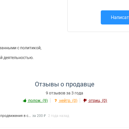
Написат
язанными с политикой,
й деятельностью.
Отзывы о продавце
9 отзывов за 3 года
полож. (9)
нейтр. (0)
отриц. (0)
 продвижения в с...
за 200 ₽
2 года назад