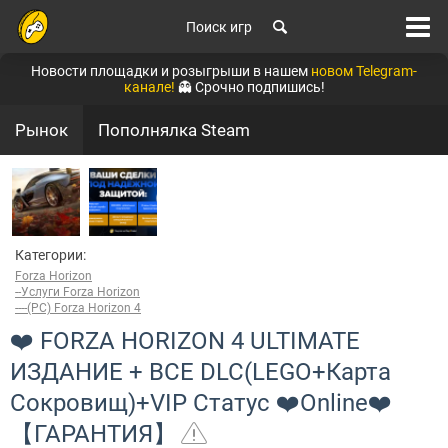
Поиск игр
Новости площадки и розыгрыши в нашем
новом Telegram-
канале!
👻 Срочно подпишись!
Рынок
Пополнялка Steam
Категории:
Forza Horizon
--Услуги Forza Horizon
----(PC) Forza Horizon 4
❤️ FORZA HORIZON 4 ULTIMATE
ИЗДАНИЕ + ВСЕ DLC(LEGO+Карта
Сокровищ)+VIP Статус ❤️Online❤️
【ГАРАНТИЯ】