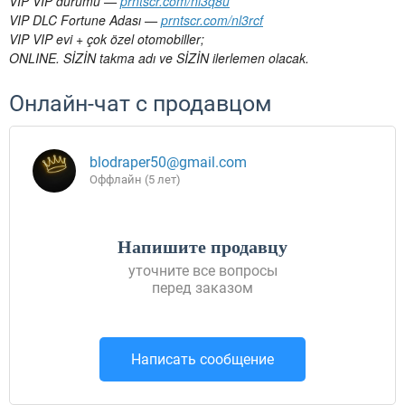
VIP️ VIP durumu —
prntscr.com/nl3q8u
VIP️ DLC Fortune Adası —
prntscr.com/nl3rcf
VIP️ VIP evi + çok özel otomobiller;
ONLINE.
SİZİN takma adı ve SİZİN ilerlemen olacak.
Онлайн-чат с продавцом
blodraper50@gmail.com
Оффлайн (5 лет)
Напишите продавцу
уточните все вопросы
перед заказом
Написать сообщение