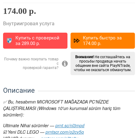
174.00 р.
Внутриигровая услуга
Купить с проверкой
Купить быстро за
за
289.00
p.
174.00
p.
Внимание!
Не соглашайтесь на
Почему важно покупать товар
просьбы продавца начать
с
общение вне сайта PlayNTrade,
проверкой гаранта?
чтобы не оказаться обманутым.
Описание
✅ Bu, hesabımın MICROSOFT MAĞAZADA PC'NİZDE
ÇALIŞTIRILMASI (Windows 10'un kurumsal sürüm hariç tüm
sürümleri):
Ultimate️ Nihai sürümler —
prnt.sc/nl3mpd
☑️ Yeni DLC LEGO —
prntscr.com/o2cv5q