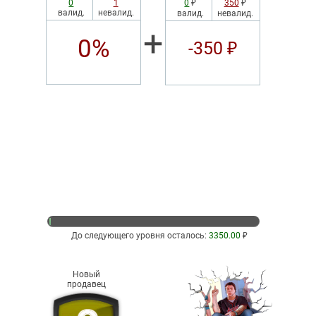
0
1
0
₽
350
₽
валид.
невалид.
валид.
невалид.
+
0%
-350 ₽
До следующего уровня осталось:
3350.00
₽
Новый
продавец