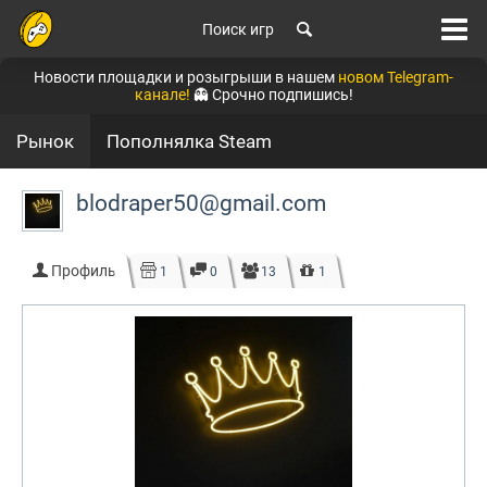
Поиск игр
Новости площадки и розыгрыши в нашем
новом Telegram-
канале!
👻 Срочно подпишись!
Рынок
Пополнялка Steam
blodraper50@gmail.com
Профиль
1
0
13
1