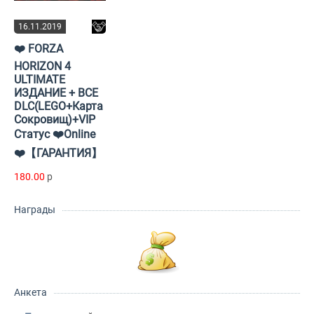
16.11.2019
❤️ FORZA
HORIZON 4
ULTIMATE
ИЗДАНИЕ + ВСЕ
DLC(LEGO+Карта
Сокровищ)+VIP
Статус ❤️Online
❤️【ГАРАНТИЯ】
180.00
p
Награды
Анкета