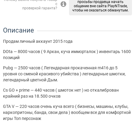
просьбы продавца начать
с
общение вне сайта PlayNTrade,
проверкой гаранта?
чтобы не оказаться обманутым.
Описание
Продам личный аккаунт 2015 года
DOta — 8000 часов ( 9 Аркан, куча имморталок ) инвентарь 1600
позиций
Pubg — 2500 часов ( Легендарная прокаченная m416 до 5
уровня со сменой красивого убийства ) легендарные шмотки,
легендарный цветной Дым.
Cs GO + prime — 440 часов ( шмоток нет ) но откалиброван
крайний раз на 18.500 очков
GTA V — 220 часов очень куча всего ( бизнесы, машины, клубы,
наркопритоны, банда, свои дела ) вообщем все для комфортной
игры Топ персонаж