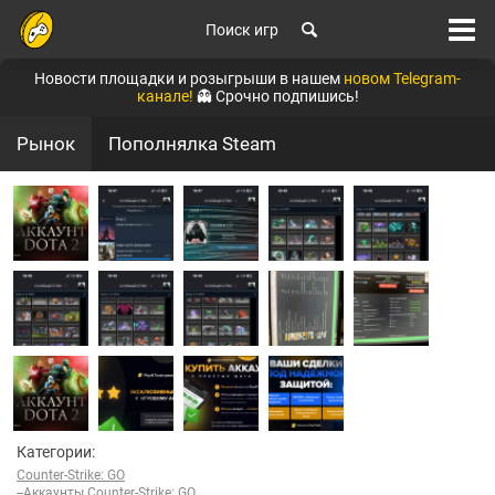
Поиск игр
Новости площадки и розыгрыши в нашем
новом Telegram-
канале!
👻 Срочно подпишись!
Рынок
Пополнялка Steam
Категории:
Counter-Strike: GO
--Аккаунты Counter-Strike: GO