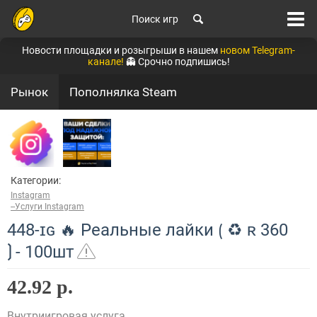
Поиск игр
Новости площадки и розыгрыши в нашем
новом Telegram-
канале!
👻 Срочно подпишись!
Рынок
Пополнялка Steam
Категории:
Instagram
--Услуги Instagram
448-ɪɢ 🔥 Реальные лайки ⟮ ♻ ʀ 360
⟯ - 100шт
42.92 р.
Внутриигровая услуга