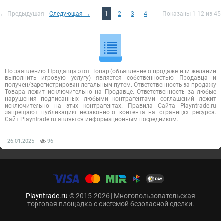
← Предыдущая
Следующая →
1
2
3
4
Показаны 1-12 из 45
По заявлению Продавца этот Товар (объявление о продаже или желании
выполнить игровую услугу) является собственностью Продавца и
получен/зарегистрирован легальным путем. Ответственность за продажу
Товара лежит исключительно на Продавце. Ответственность за любые
нарушения подписанных любыми контрагентами соглашений лежит
исключительно на этих контрагентах. Правила Сайта Playntrade.ru
запрещают публикацию незаконного контента на страницах ресурса.
Сайт Playntrade.ru является информационным посредником.
26.01.2025
96
Playntrade.ru
© 2015-2026 | Многопользовательская
торговая площадка с системой безопасной сделки.