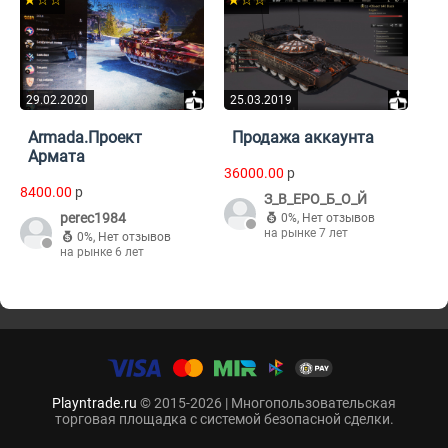
★☆☆
★☆☆
29.02.2020
25.03.2019
Armada.Проект
Продажа аккаунта
Армата
36000.00
p
8400.00
p
З_В_ЕРО_Б_О_Й
perec1984
0%
,
Нет отзывов
на рынке 7 лет
0%
,
Нет отзывов
на рынке 6 лет
Playntrade.ru
© 2015-2026 | Многопользовательская
торговая площадка с системой безопасной сделки.