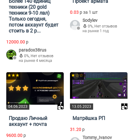
Более 140 единиц
Проект армата
техники (20 gold
0.03
p за 1 шт
техники 9-10 лвл)
Только сегодня,
Sodylev
потом аккаунт будет
0%
,
Нет отзывов
стоить в 2 р...
на рынке 1 год
12000.00
p
paradox38rus
0%
,
Нет отзывов
на рынке 4 месяца
★★★
★☆☆
04.06.2023
13.05.2023
Продаю Личный
Матрёшка РП
аккаунт + почта
31.20
p
9600.00
p
Tommy_Ivanov