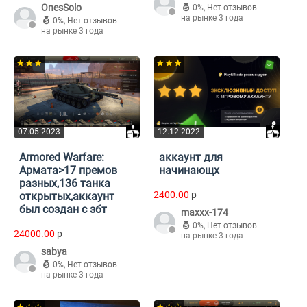
OnesSolo
0%
,
Нет отзывов
на рынке 3 года
0%
,
Нет отзывов
на рынке 3 года
★★★
★★★
07.05.2023
12.12.2022
Armored Warfare:
аккаунт для
Армата>17 премов
начинающх
разных,136 танка
2400.00
p
открытых,аккаунт
был создан с збт
maxxx-174
0%
,
Нет отзывов
24000.00
p
на рынке 3 года
sabya
0%
,
Нет отзывов
на рынке 3 года