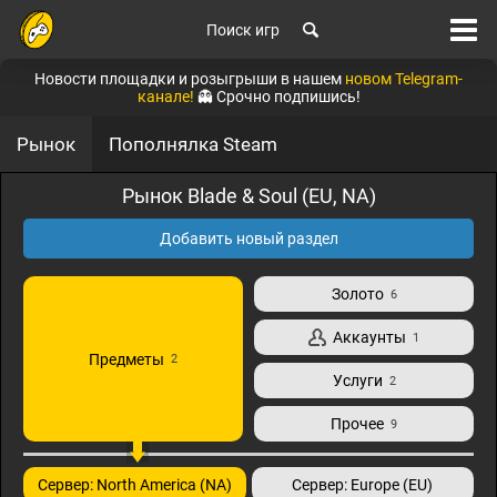
Поиск игр
Новости площадки и розыгрыши в нашем
новом Telegram-
канале!
👻 Срочно подпишись!
Рынок
Пополнялка Steam
Рынок Blade & Soul (EU, NA)
Добавить новый раздел
Золото
6
Аккаунты
1
Предметы
2
Услуги
2
Прочее
9
Сервер: North America (NA)
Сервер: Europe (EU)