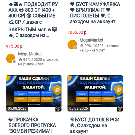
🔥🥷🔥 ПОДХОДИТ РУ
🖤 БУСТ КАМУФЛЯЖА
АКК 😎 800 CP [400 +
🖤 БРИЛЛИАНТ 🖤
400 СР] 😎 СОБЫТИЕ
ПИСТОЛЕТЫ 🖤, С
заходом на аккаунт
х2 СР ⚡️ даже с
ЗАКРЫТЫМ маг 🔥🥷
1066.00
p
🔥, С заходом на...
MegaMarket
915.00
p
99%
,
10328 отзывов
на рынке 9 лет
MegaMarket
99%
,
10328 отзывов
на рынке 9 лет
05.08.2026
05.08.2026
💎ПРОКАЧКА
🎯БУСТ ДО 10К В РСИ
БОЕВОГО ПРОПУСКА
🎯, С заходом на
"ЗОМБИ РЕЖИМА" |
аккаунт