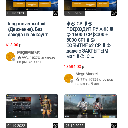
05.08.2026
05.08.2026
king movement 👑
🐛🥎 CP 🐛🥎
(Движение), Без
ПОДХОДИТ РУ АКК 🐛
захода на аккаунт
🥎 16000 CP [8000 +
8000 СР] 🐛🥎
618.00
p
СОБЫТИЕ х2 СР 🐛🥎
даже с ЗАКРЫТЫМ
MegaMarket
маг 🐛🥎, С ...
99%
,
10328 отзывов
на рынке 9 лет
13684.00
p
MegaMarket
99%
,
10328 отзывов
на рынке 9 лет
04.10.2022
03.10.2022