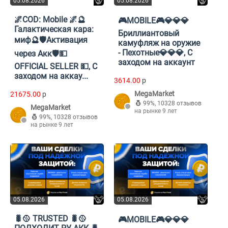
05.08.2026
05.08.2026
🌌COD: Mobile 🌌🔮
🎮MOBILE🎮💎💎💎
Галактическая кара:
Бриллиантовый
миф🔮🛡️Активация
камуфляж на оружие
- Пехотные💎💎💎, С
через Акк🛡️💵
заходом на аккаунт
OFFICIAL SELLER 💵, С
заходом на аккау...
3614.00
p
MegaMarket
21675.00
p
99%
,
10328 отзывов
MegaMarket
на рынке 9 лет
99%
,
10328 отзывов
на рынке 9 лет
05.08.2026
05.08.2026
🐛🥎 TRUSTED 🐛🥎
🎮MOBILE🎮💎💎💎