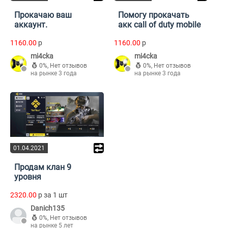
Прокачаю ваш
Помогу прокачать
аккаунт.
акк call of duty mobile
1160.00
p
1160.00
p
mi4cka
mi4cka
0%
,
Нет отзывов
0%
,
Нет отзывов
на рынке 3 года
на рынке 3 года
01.04.2021
Продам клан 9
уровня
2320.00
p за 1 шт
Danich135
0%
,
Нет отзывов
на рынке 5 лет