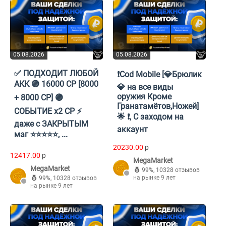
05.08.2026
05.08.2026
✅ ПОДХОДИТ ЛЮБОЙ
❗Cod Mobile [💎Брюлик
АКК 🟣 16000 CP [8000
💎 на все виды
оружия Кроме
+ 8000 СР] 🟣
Гранатамётов,Ножей]
СОБЫТИЕ х2 СР ⚡️
🌟 ❗, С заходом на
даже с ЗАКРЫТЫМ
аккаунт
маг ⭐️⭐️⭐️⭐️⭐️, ...
20230.00
p
12417.00
p
MegaMarket
MegaMarket
99%
,
10328 отзывов
на рынке 9 лет
99%
,
10328 отзывов
на рынке 9 лет