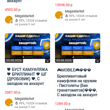
аккаунт
13038.00
p
4503.00
p
MegaMarket
MegaMarket
99%
,
10328 отзывов
на рынке 9 лет
99%
,
10328 отзывов
на рынке 9 лет
05.08.2026
05.08.2026
🖤 БУСТ КАМУФЛЯЖА
🎮MOBILE🎮💎💎💎
🖤 БРИЛЛИАНТ 🖤 ШГ
Бриллиантовый
(ДРОБОВИК) 🖤, С
камуфляж на оружие
заходом на аккаунт
- Пистолеты (Без
гранатометов)💎💎💎,
2087.00
p
С заходом на аккаунт
MegaMarket
99%
,
10328 отзывов
1289.00
p
на рынке 9 лет