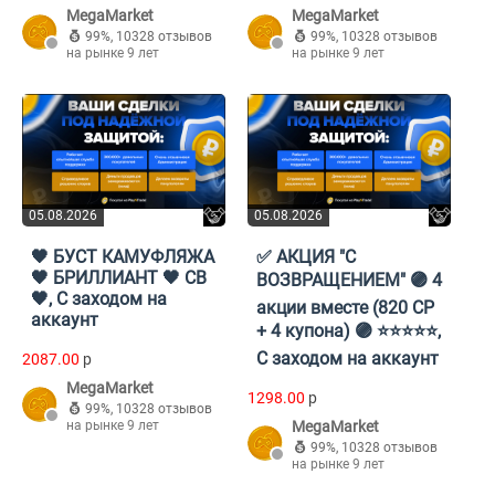
MegaMarket
MegaMarket
99%
,
10328 отзывов
99%
,
10328 отзывов
на рынке 9 лет
на рынке 9 лет
05.08.2026
05.08.2026
🖤 БУСТ КАМУФЛЯЖА
✅ АКЦИЯ "С
🖤 БРИЛЛИАНТ 🖤 СВ
ВОЗВРАЩЕНИЕМ" 🟣 4
🖤, С заходом на
акции вместе (820 СР
аккаунт
+ 4 купона) 🟣 ⭐️⭐️⭐️⭐️⭐️,
С заходом на аккаунт
2087.00
p
MegaMarket
1298.00
p
99%
,
10328 отзывов
на рынке 9 лет
MegaMarket
99%
,
10328 отзывов
на рынке 9 лет