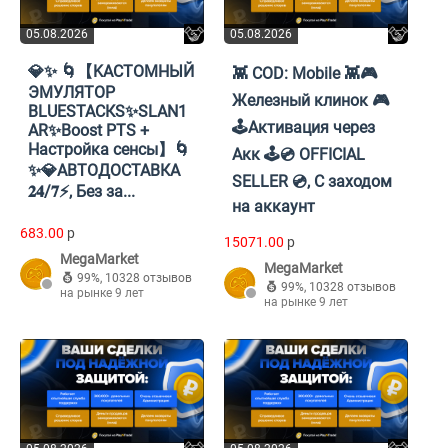
05.08.2026
05.08.2026
💎✨ 🌀【KACTОMНЫЙ
👾 COD: Mobile 👾🎮
ЭМУЛЯТOP
Железный клинок 🎮
BLUESTACКS✨SLAN1
🕹️Активация через
АR✨Boost PTS +
Нacтройка ceнсы】🌀
Акк 🕹️💿 OFFICIAL
✨💎АВТОДОСТАВКА
SELLER 💿, С заходом
𝟐𝟒/𝟕⚡, Без за...
на аккаунт
683.00
p
15071.00
p
MegaMarket
MegaMarket
99%
,
10328 отзывов
99%
,
10328 отзывов
на рынке 9 лет
на рынке 9 лет