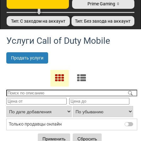
Prime Gaming
0
Тип: С заходом на аккаунт
Тип: Без захода на аккаунт
Услуги Call of Duty Mobile
Продать услуги
Только продавцы онлайн