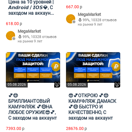
Цена за 10 уровней |
667.00
p
𝘼𝙣𝙙𝙧𝙤𝙞𝙙 / 𝙄𝙊𝙎💎, С
заходом на аккаун...
MegaMarket
99%
,
10328 отзывов
618.00
p
на рынке 9 лет
MegaMarket
99%
,
10328 отзывов
на рынке 9 лет
05.08.2026
05.08.2026
💕😎
😎💕ОТКРОЮ 💕😎
БРИЛЛИАНТОВЫЙ
КАМУФЛЯЖ ДАМАСК
КАМУФЛЯЖ 💕😎НА
💕😎 БЫСТРО И
ЛЮБОЕ ОРУЖИЕ😎💕,
КАЧЕСТВЕННО, С
С заходом на аккаунт
заходом на аккаунт
7393.00
p
28676.00
p