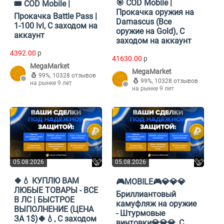
🎯 COD Mobile |
🎟️ COD Mobile |
Прокачка оружия на
Прокачка Battle Pass |
Damascus (Все
1-100 lvl, С заходом на
оружие на Gold), С
аккаунт
заходом на аккаунт
4392.00
p
41630.00
p
MegaMarket
MegaMarket
99%
,
10328 отзывов
99%
,
10328 отзывов
на рынке 9 лет
на рынке 9 лет
05.08.2026
05.08.2026
🍀💧 КУПЛЮ ВАМ
🎮MOBILE🎮💎💎💎
ЛЮБЫЕ ТОВАРЫ - ВСЕ
Бриллиантовый
В ЛС | БЫСТРОЕ
камуфляж на оружие
ВЫПОЛНЕНИЕ (ЦЕНА
- Штурмовые
ЗА 1$)🍀💧, С заходом
винтовки💎💎💎, С