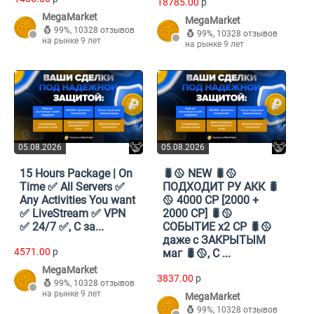
18785.00
p
MegaMarket
MegaMarket
99%
,
10328 отзывов
99%
,
10328 отзывов
на рынке 9 лет
на рынке 9 лет
05.08.2026
05.08.2026
15 Hours Package | On
🐛🥎 NEW 🐛🥎
Time ✅ All Servers ✅
ПОДХОДИТ РУ АКК 🐛
Any Activities You want
🥎 4000 CP [2000 +
✅ LiveStream ✅ VPN
2000 СР] 🐛🥎
✅ 24/7 ✅, С за...
СОБЫТИЕ х2 СР 🐛🥎
даже с ЗАКРЫТЫМ
4571.00
p
маг 🐛🥎, С ...
MegaMarket
3837.00
p
99%
,
10328 отзывов
на рынке 9 лет
MegaMarket
99%
,
10328 отзывов