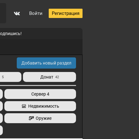
Войти
Регистрация
подпишись!
5
Добавить новый раздел
и
Донат
5
42
Сервер 4
Недвижимость
0
Оружие