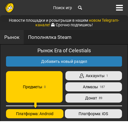
Поиск игр
Новости площадки и розыгрыши в нашем
новом Telegram-
канале!
👻 Срочно подпишись!
Рынок
Пополнялка Steam
Рынок Era of Celestials
Добавить новый раздел
Аккаунты
1
Предметы
Алмазы
0
187
Донат
89
Платформа: Android
Платформа: iOS