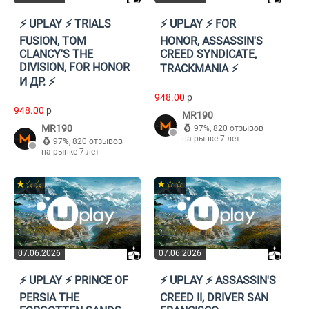
⚡️ UPLAY ⚡️ TRIALS
⚡️ UPLAY ⚡️ FOR
FUSION, TOM
HONOR, ASSASSIN'S
CLANCY'S THE
CREED SYNDICATE,
DIVISION, FOR HONOR
TRACKMANIA ⚡️
И ДР. ⚡️
948.00
p
948.00
p
MR190
MR190
97%
,
820 отзывов
на рынке 7 лет
97%
,
820 отзывов
на рынке 7 лет
★☆☆
★☆☆
07.06.2026
07.06.2026
⚡️ UPLAY ⚡️ PRINCE OF
⚡️ UPLAY ⚡️ ASSASSIN'S
PERSIA THE
CREED II, DRIVER SAN