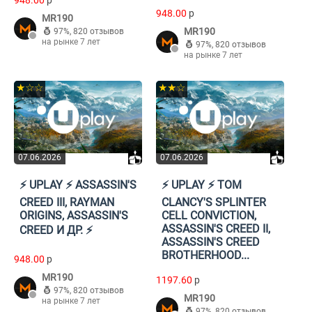
948.00
p
948.00
p
MR190
MR190
97%
,
820 отзывов
на рынке 7 лет
97%
,
820 отзывов
на рынке 7 лет
★☆☆
★★☆
07.06.2026
07.06.2026
⚡️ UPLAY ⚡️ ASSASSIN'S
⚡️ UPLAY ⚡️ TOM
CREED III, RAYMAN
CLANCY'S SPLINTER
ORIGINS, ASSASSIN'S
CELL CONVICTION,
ASSASSIN'S CREED II,
CREED И ДР. ⚡️
ASSASSIN'S CREED
BROTHERHOOD...
948.00
p
MR190
1197.60
p
97%
,
820 отзывов
MR190
на рынке 7 лет
97%
,
820 отзывов