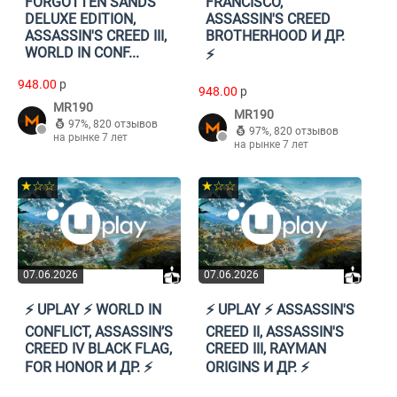
FORGOTTEN SANDS
FRANCISCO,
DELUXE EDITION,
ASSASSIN'S CREED
ASSASSIN'S CREED III,
BROTHERHOOD И ДР.
WORLD IN CONF...
⚡️
948.00
p
948.00
p
MR190
MR190
97%
,
820 отзывов
97%
,
820 отзывов
на рынке 7 лет
на рынке 7 лет
★☆☆
★☆☆
07.06.2026
07.06.2026
⚡️ UPLAY ⚡️ WORLD IN
⚡️ UPLAY ⚡️ ASSASSIN'S
CONFLICT, ASSASSIN’S
CREED II, ASSASSIN'S
CREED IV BLACK FLAG,
CREED III, RAYMAN
FOR HONOR И ДР. ⚡️
ORIGINS И ДР. ⚡️