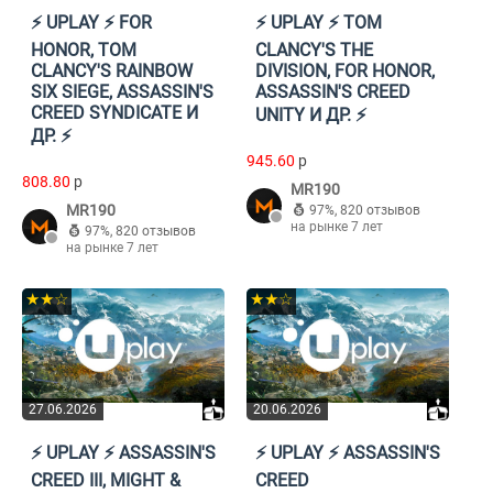
⚡️ UPLAY ⚡️ FOR
⚡️ UPLAY ⚡️ TOM
HONOR, TOM
CLANCY'S THE
CLANCY'S RAINBOW
DIVISION, FOR HONOR,
SIX SIEGE, ASSASSIN'S
ASSASSIN'S CREED
CREED SYNDICATE И
UNITY И ДР. ⚡️
ДР. ⚡️
945.60
p
808.80
p
MR190
MR190
97%
,
820 отзывов
на рынке 7 лет
97%
,
820 отзывов
на рынке 7 лет
★★☆
★★☆
27.06.2026
20.06.2026
⚡️ UPLAY ⚡️ ASSASSIN'S
⚡️ UPLAY ⚡️ ASSASSIN'S
CREED III, MIGHT &
CREED