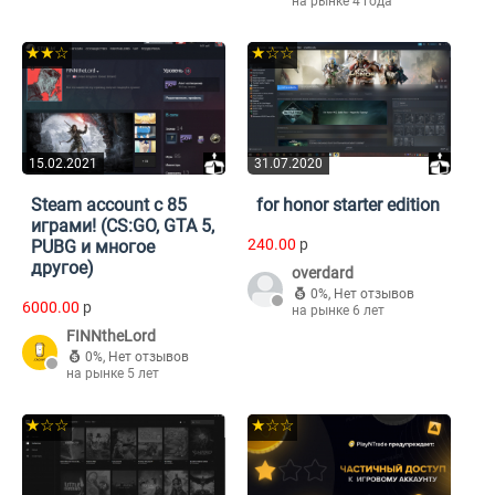
на рынке 4 года
★★☆
★☆☆
15.02.2021
31.07.2020
Steam account с 85
for honor starter edition
играми! (CS:GO, GTA 5,
240.00
p
PUBG и многое
другое)
overdard
0%
,
Нет отзывов
6000.00
p
на рынке 6 лет
FINNtheLord
0%
,
Нет отзывов
на рынке 5 лет
★☆☆
★☆☆