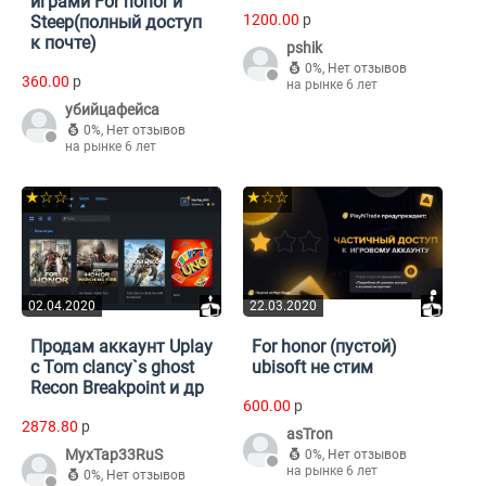
играми For honor и
1200.00
p
Steep(полный доступ
к почте)
pshik
0%
,
Нет отзывов
360.00
p
на рынке 6 лет
убийцафейса
0%
,
Нет отзывов
на рынке 6 лет
★☆☆
★☆☆
02.04.2020
22.03.2020
Продам аккаунт Uplay
For honor (пустой)
с Tom clancy`s ghost
ubisoft не стим
Recon Breakpoint и др
600.00
p
2878.80
p
asTron
MyxTap33RuS
0%
,
Нет отзывов
на рынке 6 лет
0%
,
Нет отзывов