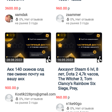
3600.00
p
960.00
p
samdak
zaammer
0%
,
Нет отзывов
0%
,
Нет отзывов
на рынке 3 года
на рынке 3 года
★☆☆
★☆☆
28.08.2022
16.05.2022
Акк 140 скинов олд
Аккаунт Steam 6 lvl, 8
пве сменю почту на
лет, Dota 2 4,7k часов,
вашу акк
The Witcher 3, Tom
Clancy's Rainbow Six
900.00
p
Siege, Prey,
Kostik228pro@gmail.com
960.00
p
0%
,
Нет отзывов
на рынке 3 года
n1ke90go
0%
,
Нет отзывов