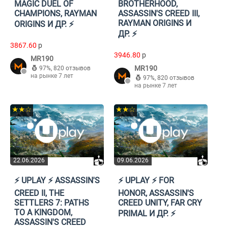
MAGIC DUEL OF
BROTHERHOOD,
CHAMPIONS, RAYMAN
ASSASSIN'S CREED III,
RAYMAN ORIGINS И
ORIGINS И ДР. ⚡️
ДР. ⚡️
3867.60
p
3946.80
p
MR190
MR190
97%
,
820 отзывов
на рынке 7 лет
97%
,
820 отзывов
на рынке 7 лет
★★☆
★★☆
22.06.2026
09.06.2026
⚡️ UPLAY ⚡️ ASSASSIN'S
⚡️ UPLAY ⚡️ FOR
CREED II, THE
HONOR, ASSASSIN'S
SETTLERS 7: PATHS
CREED UNITY, FAR CRY
TO A KINGDOM,
PRIMAL И ДР. ⚡️
ASSASSIN'S CREED