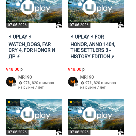
07.06.2026
07.06.2026
⚡️ UPLAY ⚡️
⚡️ UPLAY ⚡️ FOR
WATCH_DOGS, FAR
HONOR, ANNO 1404,
CRY 4, FOR HONOR И
THE SETTLERS 3 -
ДР. ⚡️
HISTORY EDITION ⚡️
948.00
p
948.00
p
MR190
MR190
97%
,
820 отзывов
97%
,
820 отзывов
на рынке 7 лет
на рынке 7 лет
★☆☆
★☆☆
07.06.2026
07.06.2026