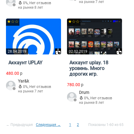
на рынке 7 лет
0%
,
Нет отзывов
на рынке 8 лет
★☆☆
★☆☆
28.04.2019
02.02.2019
Аккаунт UPLAY
Аккаунт uplay. 18
уровень. Много
480.00
p
дорогих игр.
Yar&k
780.00
p
0%
,
Нет отзывов
на рынке 7 лет
Drum
0%
,
Нет отзывов
на рынке 8 лет
← Предыдущая
Следующая →
1
2
Показаны 1-60 из 65