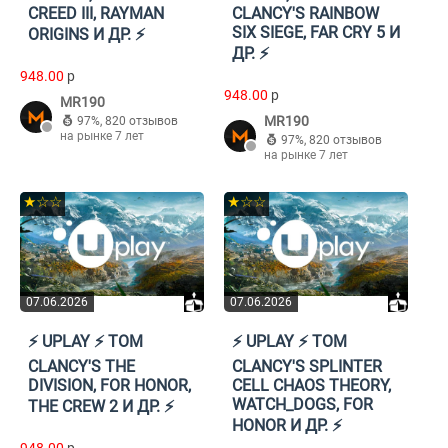
CREED III, RAYMAN
CLANCY'S RAINBOW
SIX SIEGE, FAR CRY 5 И
ORIGINS И ДР. ⚡️
ДР. ⚡️
948.00
p
948.00
p
MR190
MR190
97%
,
820 отзывов
на рынке 7 лет
97%
,
820 отзывов
на рынке 7 лет
★☆☆
★☆☆
07.06.2026
07.06.2026
⚡️ UPLAY ⚡️ TOM
⚡️ UPLAY ⚡️ TOM
CLANCY'S THE
CLANCY'S SPLINTER
DIVISION, FOR HONOR,
CELL CHAOS THEORY,
WATCH_DOGS, FOR
THE CREW 2 И ДР. ⚡️
HONOR И ДР. ⚡️