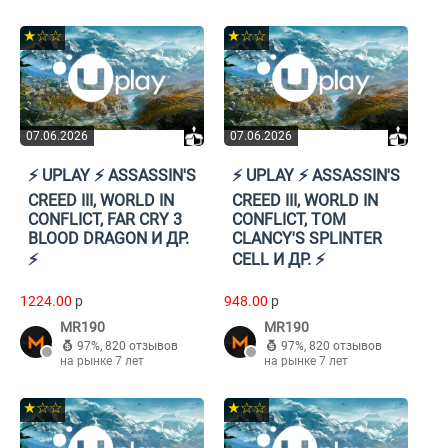
★☆☆
★☆☆
07.06.2026
07.06.2026
⚡️ UPLAY ⚡️ ASSASSIN'S
⚡️ UPLAY ⚡️ ASSASSIN'S
CREED III, WORLD IN
CREED III, WORLD IN
CONFLICT, FAR CRY 3
CONFLICT, TOM
BLOOD DRAGON И ДР.
CLANCY'S SPLINTER
⚡️
CELL И ДР. ⚡️
1224.00
p
948.00
p
MR190
MR190
97%
,
820 отзывов
97%
,
820 отзывов
на рынке 7 лет
на рынке 7 лет
★☆☆
★☆☆