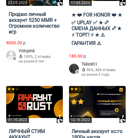
22.05.2023
17.05.2023
Продаю личный
★ ❤️ FOR HONOR ❤️ ★
аккаунт 5250 MMR +
✅ UPLAY ✅ ★ ♐
Огромное количество
СМЕНА ДАННЫХ ♐ ★
игр
⚡ ТОРГ! ⚡ ★ ⚠️
9000.00
p
ГАРАНТИЯ ⚠️
Yolopink
180.00
p
100%
,
2 отзыва
на рынке 8 лет
Takesh1
96%
,
484 отзыва
на рынке 4 года
★★☆
★★☆
31.10.2022
12.10.2022
ЛИЧНЫЙ СТИМ
Личный аккаунт кс:го
АККАУНТ
1800+ часов