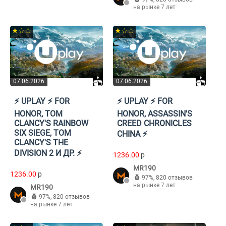
на рынке 7 лет
★☆☆
★☆☆
07.06.2026
07.06.2026
⚡️ UPLAY ⚡️ FOR
⚡️ UPLAY ⚡️ FOR
HONOR, TOM
HONOR, ASSASSIN'S
CLANCY'S RAINBOW
CREED CHRONICLES
SIX SIEGE, TOM
CHINA ⚡️
CLANCY'S THE
DIVISION 2 И ДР. ⚡️
1236.00
p
MR190
1236.00
p
97%
,
820 отзывов
на рынке 7 лет
MR190
97%
,
820 отзывов
на рынке 7 лет