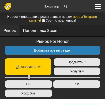
Поиск игр
Новости площадки и розыгрыши в нашем
новом Telegram-
канале!
👻 Срочно подпишись!
Рынок
Пополнялка Steam
Рынок For Honor
Добавить новый раздел
Предметы
5
Аккаунты
65
Услуги
0
PC
PS4
Xbox One