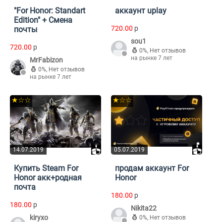
"For Honor: Standart
аккаунт uplay
Edition" + Смена
720.00
p
почты
sou1
720.00
p
0%
,
Нет отзывов
на рынке 7 лет
MrFabizon
0%
,
Нет отзывов
на рынке 7 лет
★☆☆
★☆☆
14.07.2019
05.07.2019
Купить Steam For
продам аккаунт For
Honor акк+родная
Honor
почта
180.00
p
180.00
p
Nikita22
kiryxo
0%
,
Нет отзывов