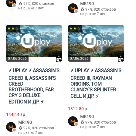
MR190
97%
,
820 отзывов
на рынке 7 лет
97%
,
820 отзывов
на рынке 7 лет
★★☆
★★☆
07.06.2026
07.06.2026
⚡️ UPLAY ⚡️ ASSASSIN'S
⚡️ UPLAY ⚡️ ASSASSIN'S
CREED II, ASSASSIN'S
CREED III, RAYMAN
CREED
ORIGINS, TOM
BROTHERHOOD, FAR
CLANCY'S SPLINTER
CRY 3 DELUXE
CELL И ДР. ⚡️
EDITION И ДР. ⚡️
1312.80
p
1442.40
p
MR190
MR190
97%
,
820 отзывов
на рынке 7 лет
97%
,
820 отзывов
на рынке 7 лет