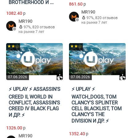
BROTHERHOOD И ...
861.60
p
MR190
1082.40
p
97%
,
820 отзывов
MR190
на рынке 7 лет
97%
,
820 отзывов
на рынке 7 лет
★★☆
★★☆
07.06.2026
07.06.2026
⚡️ UPLAY ⚡️ ASSASSIN'S
⚡️ UPLAY ⚡️
CREED II, WORLD IN
WATCH_DOGS, TOM
CONFLICT, ASSASSIN’S
CLANCY'S SPLINTER
CREED IV BLACK FLAG
CELL BLACKLIST, TOM
CLANCY'S THE
И ДР. ⚡️
DIVISION И ДР. ⚡️
1326.00
p
1352.40
p
MR190