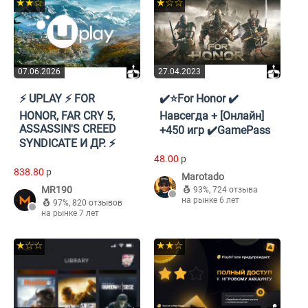
★★☆
★☆☆
07.06.2026
27.04.2023
⚡️ UPLAY ⚡️ FOR
✔️⭐For Honor ✔️
HONOR, FAR CRY 5,
Навсегда + [Онлайн]
ASSASSIN'S CREED
+450 игр ✔️GamePass
SYNDICATE И ДР. ⚡️
48.00
p
838.80
p
Marotado
MR190
93%
,
724 отзыва
на рынке 6 лет
97%
,
820 отзывов
на рынке 7 лет
★☆☆
★★☆