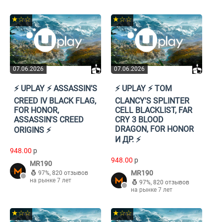
★☆☆
★☆☆
07.06.2026
07.06.2026
⚡️ UPLAY ⚡️ ASSASSIN’S
⚡️ UPLAY ⚡️ TOM
CREED IV BLACK FLAG,
CLANCY'S SPLINTER
FOR HONOR,
CELL BLACKLIST, FAR
ASSASSIN'S CREED
CRY 3 BLOOD
DRAGON, FOR HONOR
ORIGINS ⚡️
И ДР. ⚡️
948.00
p
948.00
p
MR190
MR190
97%
,
820 отзывов
на рынке 7 лет
97%
,
820 отзывов
на рынке 7 лет
★☆☆
★☆☆