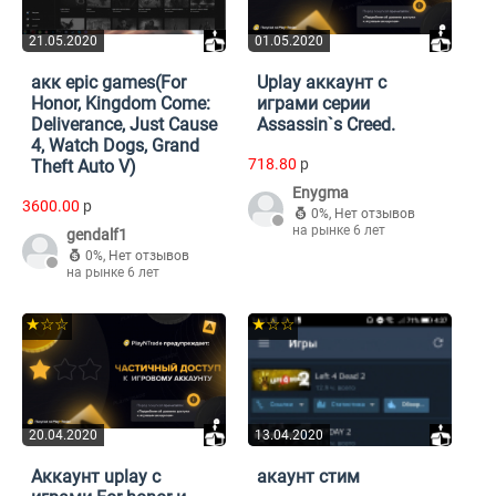
21.05.2020
01.05.2020
акк epic games(For
Uplay аккаунт с
Honor, Kingdom Come:
играми серии
Deliverance, Just Cause
Assassin`s Creed.
4, Watch Dogs, Grand
718.80
p
Theft Auto V)
Enygma
3600.00
p
0%
,
Нет отзывов
на рынке 6 лет
gendalf1
0%
,
Нет отзывов
на рынке 6 лет
★☆☆
★☆☆
20.04.2020
13.04.2020
Аккаунт uplay с
акаунт стим