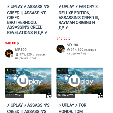
⚡️ UPLAY ⚡️ ASSASSIN'S
⚡️ UPLAY ⚡️ FAR CRY 3
CREED II, ASSASSIN'S
DELUXE EDITION,
CREED
ASSASSIN'S CREED III,
BROTHERHOOD,
RAYMAN ORIGINS И
ASSASSIN'S CREED
ДР. ⚡️
REVELATIONS И ДР. ⚡️
948.00
p
948.00
p
MR190
MR190
97%
,
820 отзывов
на рынке 7 лет
97%
,
820 отзывов
на рынке 7 лет
★☆☆
★☆☆
07.06.2026
07.06.2026
⚡️ UPLAY ⚡️ ASSASSIN'S
⚡️ UPLAY ⚡️ FOR
CREED II, ASSASSIN'S
HONOR, TOM