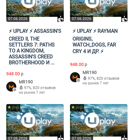
07.06.2026
07.06.2026
⚡️ UPLAY ⚡️ ASSASSIN'S
⚡️ UPLAY ⚡️ RAYMAN
CREED II, THE
ORIGINS,
SETTLERS 7: PATHS
WATCH_DOGS, FAR
TO A KINGDOM,
CRY 4 И ДР. ⚡️
ASSASSIN'S CREED
BROTHERHOOD И ...
948.00
p
MR190
948.00
p
97%
,
820 отзывов
MR190
на рынке 7 лет
97%
,
820 отзывов
на рынке 7 лет
★☆☆
★☆☆
07.06.2026
07.06.2026