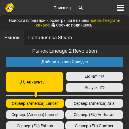
Поиск игр
Новости площадки и розыгрыши в нашем
новом Telegram-
канале!
👻 Срочно подпишись!
Рынок
Пополнялка Steam
Рынок Lineage 2 Revolution
Добавить новый раздел
Донат
129
Аккаунты
1
Услуги
170
Сервер: (America) Lancer
Сервер: (America) Aria
Сервер: (America) Laemel
Сервер: (EU) Antharas
Сервер: (EU) Esthus
Сервер: (EU) Gunther