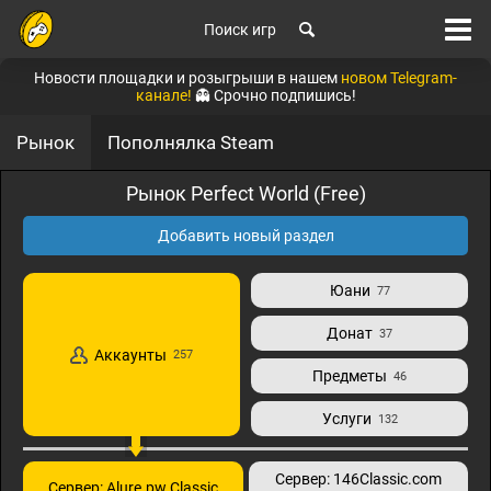
Поиск игр
Новости площадки и розыгрыши в нашем
новом Telegram-
канале!
👻 Срочно подпишись!
Рынок
Пополнялка Steam
Рынок Perfect World (Free)
Добавить новый раздел
Юани
77
Донат
37
Аккаунты
257
Предметы
46
Услуги
132
Сервер: 146Classic.com
Сервер: Alure.pw Classic