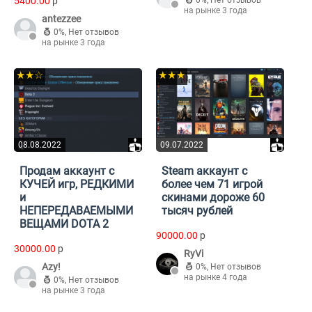
5400.00
p
0%
,
Нет отзывов
на рынке 3 года
antezzee
0%
,
Нет отзывов
на рынке 3 года
★★☆
★★★
08.08.2022
09.07.2022
Продам аккаунт с
Steam аккаунт с
КУЧЕЙ игр, РЕДКИМИ
более чем 71 игрой
и
скинами дороже 60
НЕПЕРЕДАВАЕМЫМИ
тысяч рублей
ВЕЩАМИ DOTA 2
90000.00
p
30000.00
p
RyVi
Azy!
0%
,
Нет отзывов
на рынке 4 года
0%
,
Нет отзывов
на рынке 3 года