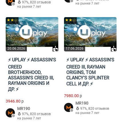
97%
,
820 отзывов
на рынке 7 лет
на рынке 7 лет
★★☆
★★☆
20.06.2026
17.06.2026
⚡️ UPLAY ⚡️ ASSASSIN'S
⚡️ UPLAY ⚡️ ASSASSIN'S
CREED
CREED III, RAYMAN
BROTHERHOOD,
ORIGINS, TOM
ASSASSIN'S CREED III,
CLANCY'S SPLINTER
RAYMAN ORIGINS И
CELL И ДР. ⚡️
ДР. ⚡️
7980.00
p
3946.80
p
MR190
MR190
97%
,
820 отзывов
на рынке 7 лет
97%
,
820 отзывов
на рынке 7 лет