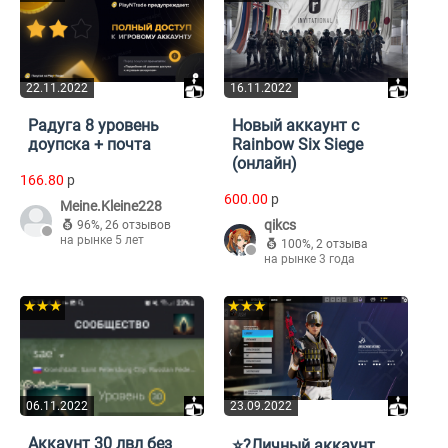
22.11.2022
16.11.2022
Радуга 8 уровень
Новый аккаунт с
доупска + почта
Rainbow Six Siege
(онлайн)
166.80
p
600.00
p
Meine.Kleine228
qikcs
96%
,
26 отзывов
на рынке 5 лет
100%
,
2 отзыва
на рынке 3 года
★★★
★★★
06.11.2022
23.09.2022
Аккаунт 30 лвл без
⭐️?Личный аккаунт