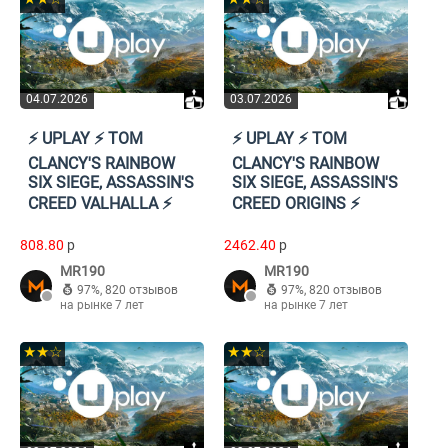
04.07.2026
03.07.2026
⚡️ UPLAY ⚡️ TOM
⚡️ UPLAY ⚡️ TOM
CLANCY'S RAINBOW
CLANCY'S RAINBOW
SIX SIEGE, ASSASSIN'S
SIX SIEGE, ASSASSIN'S
CREED VALHALLA ⚡️
CREED ORIGINS ⚡️
808.80
p
2462.40
p
MR190
MR190
97%
,
820 отзывов
97%
,
820 отзывов
на рынке 7 лет
на рынке 7 лет
★★☆
★★☆