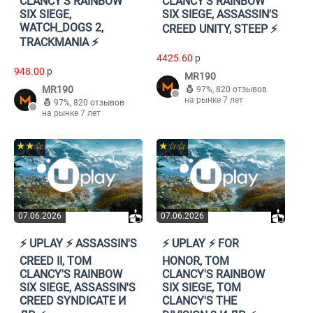
CLANCY'S RAINBOW
CLANCY'S RAINBOW
SIX SIEGE,
SIX SIEGE, ASSASSIN'S
WATCH_DOGS 2,
CREED UNITY, STEEP ⚡️
TRACKMANIA ⚡️
4425.60
p
948.00
p
MR190
MR190
97%
,
820 отзывов
на рынке 7 лет
97%
,
820 отзывов
на рынке 7 лет
★★☆
★☆☆
07.06.2026
07.06.2026
⚡️ UPLAY ⚡️ ASSASSIN'S
⚡️ UPLAY ⚡️ FOR
CREED II, TOM
HONOR, TOM
CLANCY'S RAINBOW
CLANCY'S RAINBOW
SIX SIEGE, ASSASSIN'S
SIX SIEGE, TOM
CREED SYNDICATE И
CLANCY'S THE