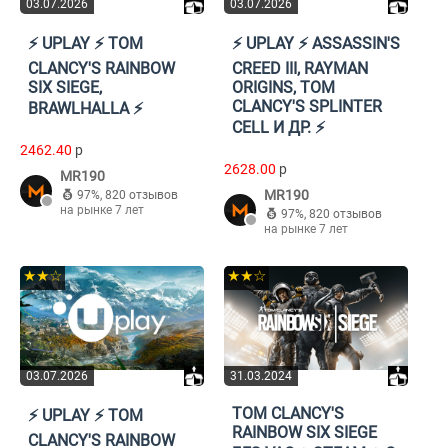
03.07.2026
03.07.2026
⚡️ UPLAY ⚡️ TOM
⚡️ UPLAY ⚡️ ASSASSIN'S
CLANCY'S RAINBOW
CREED III, RAYMAN
SIX SIEGE,
ORIGINS, TOM
CLANCY'S SPLINTER
BRAWLHALLA ⚡️
CELL И ДР. ⚡️
2462.40
p
2628.00
p
MR190
MR190
97%
,
820 отзывов
на рынке 7 лет
97%
,
820 отзывов
на рынке 7 лет
★★☆
★★☆
03.07.2026
31.03.2024
TOM CLANCY'S
⚡️ UPLAY ⚡️ TOM
RAINBOW SIX SIEGE
CLANCY'S RAINBOW