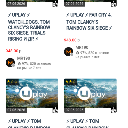
07.06.2026
07.06.2026
⚡️ UPLAY ⚡️
⚡️ UPLAY ⚡️ FAR CRY 4,
WATCH_DOGS, TOM
TOM CLANCY'S
CLANCY'S RAINBOW
RAINBOW SIX SIEGE ⚡️
SIX SIEGE, TRIALS
RISING И ДР. ⚡️
948.00
p
MR190
948.00
p
97%
,
820 отзывов
на рынке 7 лет
MR190
97%
,
820 отзывов
на рынке 7 лет
★☆☆
★★☆
07.06.2026
07.06.2026
⚡️ UPLAY ⚡️ TOM
⚡️ UPLAY ⚡️ TOM