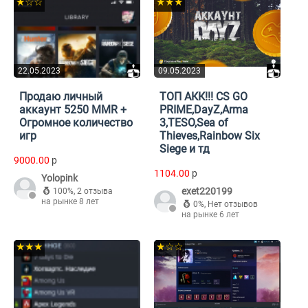
★☆☆
★★★
22.05.2023
09.05.2023
Продаю личный
ТОП АКК!!! CS GO
аккаунт 5250 MMR +
PRIME,DayZ,Arma
Огромное количество
3,TESO,Sea of
игр
Thieves,Rainbow Six
Siege и тд
9000.00
p
1104.00
p
Yolopink
exet220199
100%
,
2 отзыва
на рынке 8 лет
0%
,
Нет отзывов
на рынке 6 лет
★★★
★☆☆