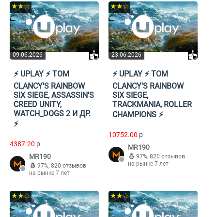
★★☆
★★☆
09.06.2026
23.06.2026
⚡️ UPLAY ⚡️ TOM
⚡️ UPLAY ⚡️ TOM
CLANCY'S RAINBOW
CLANCY'S RAINBOW
SIX SIEGE, ASSASSIN'S
SIX SIEGE,
CREED UNITY,
TRACKMANIA, ROLLER
WATCH_DOGS 2 И ДР.
CHAMPIONS ⚡️
⚡️
10752.00
p
4387.20
p
MR190
MR190
97%
,
820 отзывов
на рынке 7 лет
97%
,
820 отзывов
на рынке 7 лет
★★☆
★★☆