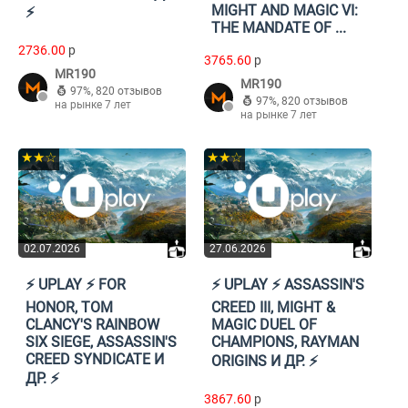
MIGHT AND MAGIC VI:
⚡️
THE MANDATE OF ...
2736.00
p
3765.60
p
MR190
MR190
97%
,
820 отзывов
97%
,
820 отзывов
на рынке 7 лет
на рынке 7 лет
★★☆
★★☆
02.07.2026
27.06.2026
⚡️ UPLAY ⚡️ FOR
⚡️ UPLAY ⚡️ ASSASSIN'S
HONOR, TOM
CREED III, MIGHT &
CLANCY'S RAINBOW
MAGIC DUEL OF
SIX SIEGE, ASSASSIN'S
CHAMPIONS, RAYMAN
CREED SYNDICATE И
ORIGINS И ДР. ⚡️
ДР. ⚡️
3867.60
p