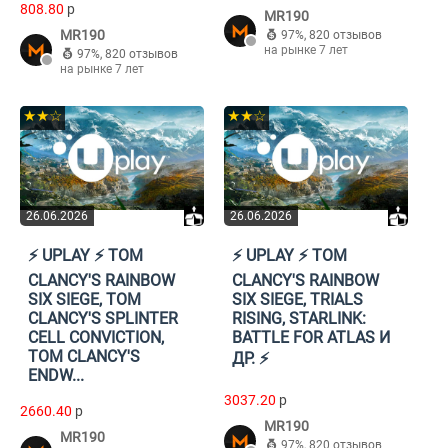
808.80
p
MR190
MR190
97%
,
820 отзывов
на рынке 7 лет
97%
,
820 отзывов
на рынке 7 лет
★★☆
★★☆
26.06.2026
26.06.2026
⚡️ UPLAY ⚡️ TOM
⚡️ UPLAY ⚡️ TOM
CLANCY'S RAINBOW
CLANCY'S RAINBOW
SIX SIEGE, TOM
SIX SIEGE, TRIALS
CLANCY'S SPLINTER
RISING, STARLINK:
CELL CONVICTION,
BATTLE FOR ATLAS И
TOM CLANCY'S
ДР. ⚡️
ENDW...
3037.20
p
2660.40
p
MR190
MR190
97%
,
820 отзывов