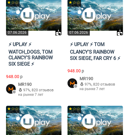
★☆☆
★☆☆
07.06.2026
07.06.2026
⚡️ UPLAY ⚡️
⚡️ UPLAY ⚡️ TOM
WATCH_DOGS, TOM
CLANCY'S RAINBOW
CLANCY'S RAINBOW
SIX SIEGE, FAR CRY 6 ⚡️
SIX SIEGE ⚡️
948.00
p
948.00
p
MR190
MR190
97%
,
820 отзывов
на рынке 7 лет
97%
,
820 отзывов
на рынке 7 лет
★☆☆
★☆☆