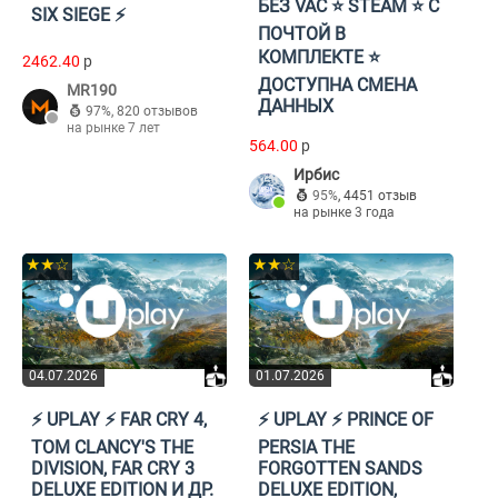
БЕЗ VAC ⭐️ STEAM ⭐️ С
SIX SIEGE ⚡️
ПОЧТОЙ В
КОМПЛЕКТЕ ⭐️
2462.40
p
ДОСТУПНА СМЕНА
MR190
ДАННЫХ
97%
,
820 отзывов
на рынке 7 лет
564.00
p
Ирбис
95%
,
4451 отзыв
на рынке 3 года
★★☆
★★☆
04.07.2026
01.07.2026
⚡️ UPLAY ⚡️ FAR CRY 4,
⚡️ UPLAY ⚡️ PRINCE OF
TOM CLANCY'S THE
PERSIA THE
DIVISION, FAR CRY 3
FORGOTTEN SANDS
DELUXE EDITION И ДР.
DELUXE EDITION,