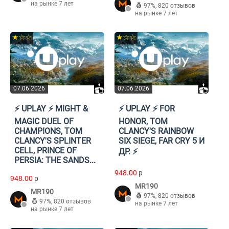
на рынке 7 лет
97%
,
820 отзывов
на рынке 7 лет
★☆☆
★☆☆
07.06.2026
07.06.2026
⚡️ UPLAY ⚡️ MIGHT &
⚡️ UPLAY ⚡️ FOR
MAGIC DUEL OF
HONOR, TOM
CHAMPIONS, TOM
CLANCY'S RAINBOW
CLANCY'S SPLINTER
SIX SIEGE, FAR CRY 5 И
CELL, PRINCE OF
ДР. ⚡️
PERSIA: THE SANDS...
948.00
p
948.00
p
MR190
MR190
97%
,
820 отзывов
97%
,
820 отзывов
на рынке 7 лет
на рынке 7 лет