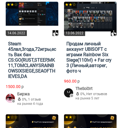
★★☆
★★☆
14.06.2022
13.06.2022
Steam
Продам личный
45лвл,3года,72игры,ес
аккаунт UBISOFT с
ть Вак бан
играми Rainbow Six
CS:GO(RUST,STEEP,MK
Siege(110lvl) + Far cry
11,TOMCLANYSRAINB
3 (Личный,авторег,
OWSIXSIEGE,SEAOFTH
фото ч
IEVES,DA
960.00
p
1500.00
p
TheSol3rt
Биржа
0%
,
Нет отзывов
на рынке 5 лет
0%
,
1 отзыв
на рынке 4 года
★☆☆
★★☆