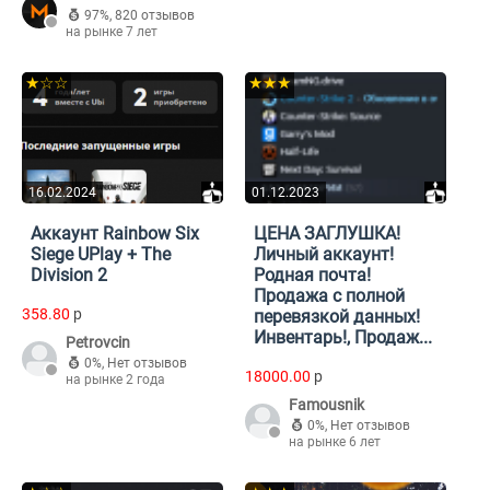
97%
,
820 отзывов
на рынке 7 лет
★☆☆
★★★
16.02.2024
01.12.2023
Аккаунт Rainbow Six
ЦЕНА ЗАГЛУШКА!
Siege UPlay + The
Личный аккаунт!
Division 2
Родная почта!
Продажа с полной
358.80
p
перевязкой данных!
Инвентарь!, Продаж...
Petrovcin
0%
,
Нет отзывов
18000.00
p
на рынке 2 года
Famousnik
0%
,
Нет отзывов
на рынке 6 лет