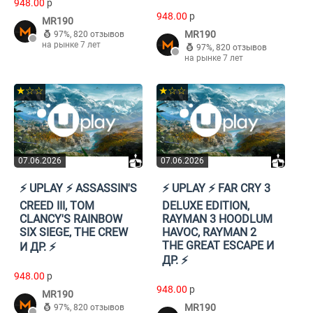
948.00
p
948.00
p
MR190
MR190
97%
,
820 отзывов
на рынке 7 лет
97%
,
820 отзывов
на рынке 7 лет
★☆☆
★☆☆
07.06.2026
07.06.2026
⚡️ UPLAY ⚡️ ASSASSIN'S
⚡️ UPLAY ⚡️ FAR CRY 3
CREED III, TOM
DELUXE EDITION,
CLANCY'S RAINBOW
RAYMAN 3 HOODLUM
SIX SIEGE, THE CREW
HAVOC, RAYMAN 2
THE GREAT ESCAPE И
И ДР. ⚡️
ДР. ⚡️
948.00
p
948.00
p
MR190
MR190
97%
,
820 отзывов