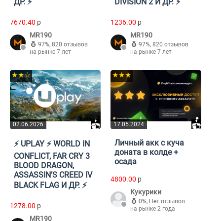
ДР. ⚡️
DIVISION 2 И ДР. ⚡️
7670.40
p
1236.00
p
MR190
MR190
97%
,
820 отзывов
97%
,
820 отзывов
на рынке 7 лет
на рынке 7 лет
★★☆
★★★
02.06.2026
17.05.2024
Личный акк с куча
⚡️ UPLAY ⚡️ WORLD IN
доната в колде +
CONFLICT, FAR CRY 3
осада
BLOOD DRAGON,
ASSASSIN’S CREED IV
4800.00
p
BLACK FLAG И ДР. ⚡️
Кукурики
0%
,
Нет отзывов
1278.00
p
на рынке 2 года
MR190