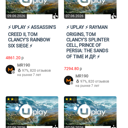
09.06.2026
07.06.2026
⚡️ UPLAY ⚡️ ASSASSIN'S
⚡️ UPLAY ⚡️ RAYMAN
CREED II, TOM
ORIGINS, TOM
CLANCY'S RAINBOW
CLANCY'S SPLINTER
CELL, PRINCE OF
SIX SIEGE ⚡️
PERSIA: THE SANDS
OF TIME И ДР. ⚡️
4861.20
p
MR190
7294.80
p
97%
,
820 отзывов
на рынке 7 лет
MR190
97%
,
820 отзывов
на рынке 7 лет
★★☆
★★☆
07.06.2026
07.06.2026