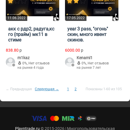
11.06.2022
17.05.2022
акк с рдр2, радуга,кс
year 3 pass, "огонь"
го (прайм) мк11 в
скин, много ивент
стиме
скинов.
838.80
p
6000.00
p
m1kaz
Kenami1
0%
,
Нет отзывов
0%
,
Нет отзывов
на рынке 4 года
на рынке 7 лет
← Предыдущая
Следующая →
1
2
Показаны 1-60 из 105
Playntrade.ru
© 2015-2026 | Многопользовательская