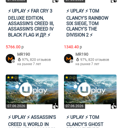
⚡️ UPLAY ⚡️ FAR CRY 3
⚡️ UPLAY ⚡️ TOM
DELUXE EDITION,
CLANCY'S RAINBOW
ASSASSIN'S CREED III,
SIX SIEGE, TOM
ASSASSIN’S CREED IV
CLANCY'S THE
BLACK FLAG И ДР. ⚡️
DIVISION 2 ⚡️
5766.00
p
1340.40
p
MR190
MR190
97%
,
820 отзывов
97%
,
820 отзывов
на рынке 7 лет
на рынке 7 лет
★★☆
★☆☆
07.06.2026
07.06.2026
⚡️ UPLAY ⚡️ ASSASSIN'S
⚡️ UPLAY ⚡️ TOM
CREED II, WORLD IN
CLANCY'S GHOST