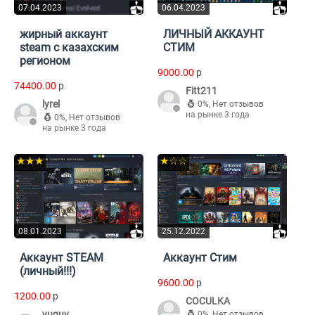
07.04.2023
06.04.2023
жирный аккаунт
ЛИЧНЫЙ АККАУНТ
steam с казахским
СТИМ
регионом
9000.00
p
74400.00
p
Fitt211
lyrel
0%
,
Нет отзывов
на рынке 3 года
0%
,
Нет отзывов
на рынке 3 года
★★★
★☆☆
08.01.2023
25.12.2022
Аккаунт STEAM
Аккаунт Стим
(личный!!!)
9600.00
p
1200.00
p
COCULKA
yuguv
0%
,
Нет отзывов