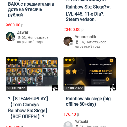
ВАКА с предметами в
Rainbow Six: Siege?⭐️.
доте на 9тясячь
LVL 445. 11-x Dia?.
рублей
Steam verison.
9600.00
p
20400.00
p
Zawar
Youarenotik
0%
,
Нет отзывов
на рынке 3 года
0%
,
Нет отзывов
на рынке 3 года
★★★
★★☆
23.08.2022
17.08.2022
?【STEAM+UPLAY】
Rainbow six siege (big
offline 60+day)
【Tom Clancys
Rainbow Six Siege】
176.40
p
【ВСЕ ОПЕРЫ】?
Yatsaki