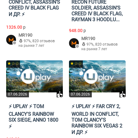
CONFLICT, ASSASSIN’S
RECON FUTURE
CREED IV BLACK FLAG
SOLDIER, ASSASSIN’S
CREED IV BLACK FLAG,
И ДР. ⚡️
RAYMAN 3 HOODLU...
1326.00
p
948.00
p
MR190
MR190
97%
,
820 отзывов
97%
,
820 отзывов
на рынке 7 лет
на рынке 7 лет
★☆☆
★☆☆
07.06.2026
07.06.2026
⚡️ UPLAY ⚡️ TOM
⚡️ UPLAY ⚡️ FAR CRY 2,
CLANCY'S RAINBOW
WORLD IN CONFLICT,
SIX SIEGE, ANNO 1800
TOM CLANCY'S
RAINBOW SIX VEGAS 2
⚡️
И ДР. ⚡️