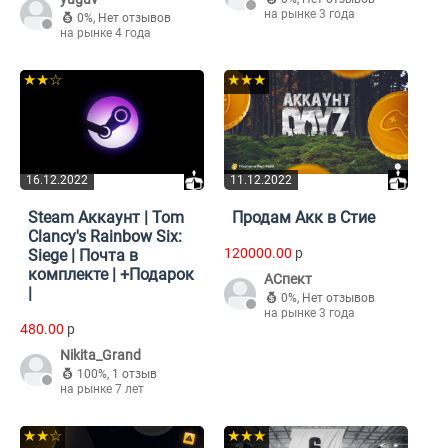
на рынке 3 года
0%
,
Нет отзывов
на рынке 4 года
★★☆
★★★
16.12.2022
11.12.2022
Steam Аккаунт | Tom
Продам Акк в Стие
Clancy's Rainbow Six:
120000.00
p
Siege | Почта в
комплекте | +Подарок
АСпект
|
0%
,
Нет отзывов
на рынке 3 года
480.00
p
Nikita_Grand
100%
,
1 отзыв
на рынке 7 лет
★★☆
★★★