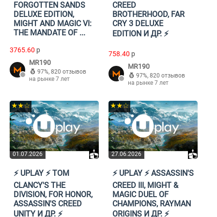
FORGOTTEN SANDS
CREED
DELUXE EDITION,
BROTHERHOOD, FAR
MIGHT AND MAGIC VI:
CRY 3 DELUXE
THE MANDATE OF ...
EDITION И ДР. ⚡️
3765.60
p
758.40
p
MR190
MR190
97%
,
820 отзывов
97%
,
820 отзывов
на рынке 7 лет
на рынке 7 лет
★★☆
★★☆
01.07.2026
27.06.2026
⚡️ UPLAY ⚡️ TOM
⚡️ UPLAY ⚡️ ASSASSIN'S
CLANCY'S THE
CREED III, MIGHT &
DIVISION, FOR HONOR,
MAGIC DUEL OF
ASSASSIN'S CREED
CHAMPIONS, RAYMAN
UNITY И ДР. ⚡️
ORIGINS И ДР. ⚡️