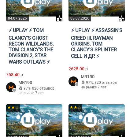
04.07.2026
03.07.2026
⚡️ UPLAY ⚡️ TOM
⚡️ UPLAY ⚡️ ASSASSIN'S
CLANCY'S GHOST
CREED III, RAYMAN
RECON WILDLANDS,
ORIGINS, TOM
TOM CLANCY'S THE
CLANCY'S SPLINTER
DIVISION 2, STAR
CELL И ДР. ⚡️
WARS OUTLAWS ⚡️
2628.00
p
758.40
p
MR190
MR190
97%
,
820 отзывов
на рынке 7 лет
97%
,
820 отзывов
на рынке 7 лет
★★☆
★★☆