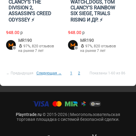
CLANCY'S THE
WATCH_DOGS, TOM
DIVISION 2,
CLANCY'S RAINBOW
ASSASSIN'S CREED
SIX SIEGE, TRIALS
ODYSSEY ⚡️
RISING И ДР. ⚡️
948.00
p
948.00
p
MR190
MR190
97%
,
820 отзывов
97%
,
820 отзывов
на рынке 7 лет
на рынке 7 лет
← Предыдущая
Следующая →
1
2
Показаны 1-60 из 86
Playntrade.ru
© 2015-2026 | Многопользовательская
торговая площадка с системой безопасной сделки.