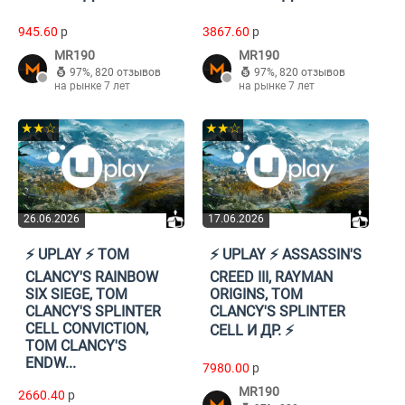
945.60
p
3867.60
p
MR190
MR190
97%
,
820 отзывов
97%
,
820 отзывов
на рынке 7 лет
на рынке 7 лет
★★☆
★★☆
26.06.2026
17.06.2026
⚡️ UPLAY ⚡️ TOM
⚡️ UPLAY ⚡️ ASSASSIN'S
CLANCY'S RAINBOW
CREED III, RAYMAN
SIX SIEGE, TOM
ORIGINS, TOM
CLANCY'S SPLINTER
CLANCY'S SPLINTER
CELL CONVICTION,
CELL И ДР. ⚡️
TOM CLANCY'S
ENDW...
7980.00
p
MR190
2660.40
p