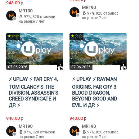
948.00
p
MR190
MR190
97%
,
820 отзывов
97%
,
820 отзывов
на рынке 7 лет
на рынке 7 лет
★☆☆
★☆☆
07.06.2026
07.06.2026
⚡️ UPLAY ⚡️ FAR CRY 4,
⚡️ UPLAY ⚡️ RAYMAN
TOM CLANCY'S THE
ORIGINS, FAR CRY 3
DIVISION, ASSASSIN'S
BLOOD DRAGON,
CREED SYNDICATE И
BEYOND GOOD AND
ДР. ⚡️
EVIL И ДР. ⚡️
948.00
p
948.00
p
MR190
MR190
97%
,
820 отзывов
97%
,
820 отзывов
на рынке 7 лет
на рынке 7 лет