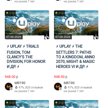
на рынке 7 лет
на рынке 7 лет
★☆☆
★☆☆
07.06.2026
07.06.2026
⚡️ UPLAY ⚡️ TRIALS
⚡️ UPLAY ⚡️ THE
FUSION, TOM
SETTLERS 7: PATHS
CLANCY'S THE
TO A KINGDOM, ANNO
DIVISION, FOR HONOR
2070, MIGHT & MAGIC
И ДР. ⚡️
HEROES VI И ДР. ⚡️
948.00
p
948.00
p
MR190
MR190
97%
,
820 отзывов
97%
,
820 отзывов
на рынке 7 лет
на рынке 7 лет
★☆☆
★☆☆