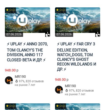
★☆☆
★☆☆
07.06.2026
07.06.2026
⚡️ UPLAY ⚡️ ANNO 2070,
⚡️ UPLAY ⚡️ FAR CRY 3
TOM CLANCY'S THE
DELUXE EDITION,
DIVISION, ANNO 117
WATCH_DOGS, TOM
CLANCY'S GHOST
CLOSED BETA И ДР. ⚡️
RECON WILDLANDS И
ДР. ⚡️
948.00
p
MR190
948.00
p
97%
,
820 отзывов
на рынке 7 лет
MR190
97%
,
820 отзывов
на рынке 7 лет
★☆☆
★☆☆