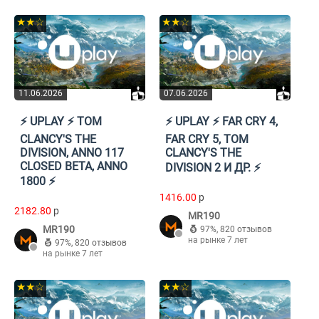
★★☆
★★☆
11.06.2026
07.06.2026
⚡️ UPLAY ⚡️ TOM
⚡️ UPLAY ⚡️ FAR CRY 4,
CLANCY'S THE
FAR CRY 5, TOM
DIVISION, ANNO 117
CLANCY'S THE
CLOSED BETA, ANNO
DIVISION 2 И ДР. ⚡️
1800 ⚡️
1416.00
p
2182.80
p
MR190
MR190
97%
,
820 отзывов
на рынке 7 лет
97%
,
820 отзывов
на рынке 7 лет
★★☆
★★☆