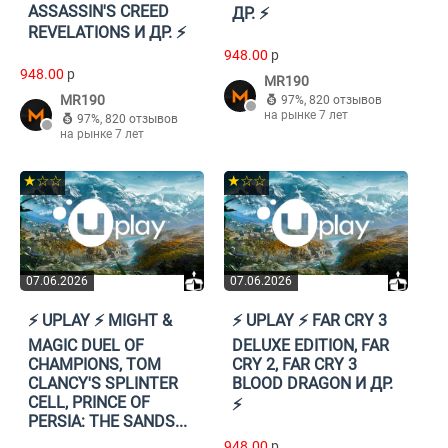
ASSASSIN'S CREED
ДР. ⚡️
REVELATIONS И ДР. ⚡️
948.00
p
948.00
p
MR190
MR190
97%
,
820 отзывов
на рынке 7 лет
97%
,
820 отзывов
на рынке 7 лет
★☆☆
★☆☆
07.06.2026
07.06.2026
⚡️ UPLAY ⚡️ MIGHT &
⚡️ UPLAY ⚡️ FAR CRY 3
MAGIC DUEL OF
DELUXE EDITION, FAR
CHAMPIONS, TOM
CRY 2, FAR CRY 3
CLANCY'S SPLINTER
BLOOD DRAGON И ДР.
CELL, PRINCE OF
⚡️
PERSIA: THE SANDS...
948.00
p