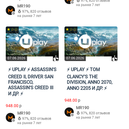
97%
,
820 отзывов
на рынке 7 лет
MR190
97%
,
820 отзывов
на рынке 7 лет
★☆☆
★☆☆
07.06.2026
07.06.2026
⚡️ UPLAY ⚡️ ASSASSIN'S
⚡️ UPLAY ⚡️ TOM
CREED II, DRIVER SAN
CLANCY'S THE
FRANCISCO,
DIVISION, ANNO 2070,
ASSASSIN'S CREED III
ANNO 2205 И ДР. ⚡️
И ДР. ⚡️
948.00
p
948.00
p
MR190
MR190
97%
,
820 отзывов
на рынке 7 лет
97%
,
820 отзывов
на рынке 7 лет