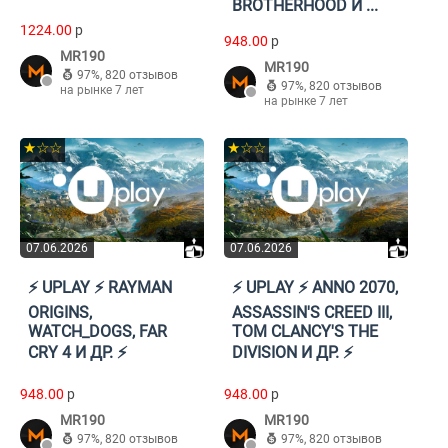
BROTHERHOOD И ...
1224.00
p
948.00
p
MR190
MR190
97%
,
820 отзывов
97%
,
820 отзывов
на рынке 7 лет
на рынке 7 лет
★☆☆
★☆☆
07.06.2026
07.06.2026
⚡️ UPLAY ⚡️ RAYMAN
⚡️ UPLAY ⚡️ ANNO 2070,
ORIGINS,
ASSASSIN'S CREED III,
WATCH_DOGS, FAR
TOM CLANCY'S THE
CRY 4 И ДР. ⚡️
DIVISION И ДР. ⚡️
948.00
p
948.00
p
MR190
MR190
97%
,
820 отзывов
97%
,
820 отзывов