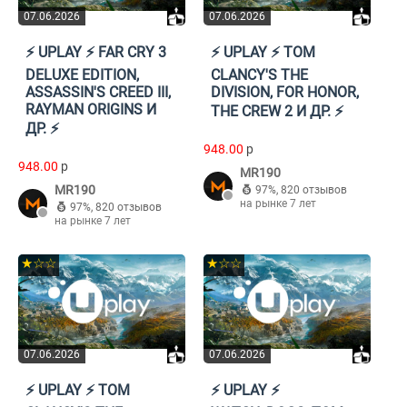
07.06.2026
07.06.2026
⚡️ UPLAY ⚡️ FAR CRY 3
⚡️ UPLAY ⚡️ TOM
DELUXE EDITION,
CLANCY'S THE
ASSASSIN'S CREED III,
DIVISION, FOR HONOR,
RAYMAN ORIGINS И
THE CREW 2 И ДР. ⚡️
ДР. ⚡️
948.00
p
948.00
p
MR190
MR190
97%
,
820 отзывов
на рынке 7 лет
97%
,
820 отзывов
на рынке 7 лет
★☆☆
★☆☆
07.06.2026
07.06.2026
⚡️ UPLAY ⚡️ TOM
⚡️ UPLAY ⚡️