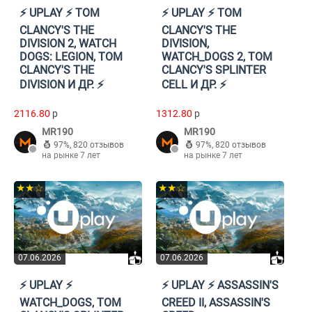
⚡️ UPLAY ⚡️ TOM
⚡️ UPLAY ⚡️ TOM
CLANCY'S THE
CLANCY'S THE
DIVISION 2, WATCH
DIVISION,
DOGS: LEGION, TOM
WATCH_DOGS 2, TOM
CLANCY'S THE
CLANCY'S SPLINTER
DIVISION И ДР. ⚡️
CELL И ДР. ⚡️
2116.80
p
1312.80
p
MR190
MR190
97%
,
820 отзывов
97%
,
820 отзывов
на рынке 7 лет
на рынке 7 лет
★★☆
★★☆
07.06.2026
07.06.2026
⚡️ UPLAY ⚡️
⚡️ UPLAY ⚡️ ASSASSIN'S
WATCH_DOGS, TOM
CREED II, ASSASSIN'S