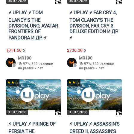
04.07.2026
04.07.2026
⚡️ UPLAY ⚡️ TOM
⚡️ UPLAY ⚡️ FAR CRY 4,
CLANCY'S THE
TOM CLANCY'S THE
DIVISION, UNO, AVATAR
DIVISION, FAR CRY 3
FRONTIERS OF
DELUXE EDITION И ДР.
PANDORA И ДР. ⚡️
⚡️
1011.60
p
2736.00
p
MR190
MR190
97%
,
820 отзывов
97%
,
820 отзывов
на рынке 7 лет
на рынке 7 лет
★★☆
★★☆
01.07.2026
01.07.2026
⚡️ UPLAY ⚡️ PRINCE OF
⚡️ UPLAY ⚡️ ASSASSIN'S
PERSIA THE
CREED II, ASSASSIN'S