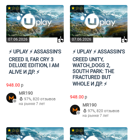
★☆☆
★☆☆
07.06.2026
07.06.2026
⚡️ UPLAY ⚡️ ASSASSIN'S
⚡️ UPLAY ⚡️ ASSASSIN'S
CREED II, FAR CRY 3
CREED UNITY,
DELUXE EDITION, I AM
WATCH_DOGS 2,
SOUTH PARK: THE
ALIVE И ДР. ⚡️
FRACTURED BUT
WHOLE И ДР. ⚡️
948.00
p
MR190
948.00
p
97%
,
820 отзывов
на рынке 7 лет
MR190
97%
,
820 отзывов
на рынке 7 лет
★☆☆
★☆☆