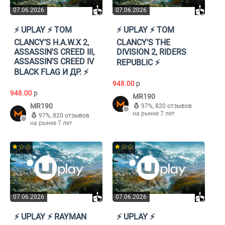
07.06.2026
07.06.2026
⚡️ UPLAY ⚡️ TOM
⚡️ UPLAY ⚡️ TOM
CLANCY’S H.A.W.X 2,
CLANCY'S THE
ASSASSIN'S CREED III,
DIVISION 2, RIDERS
ASSASSIN’S CREED IV
REPUBLIC ⚡️
BLACK FLAG И ДР. ⚡️
948.00
p
948.00
p
MR190
MR190
97%
,
820 отзывов
на рынке 7 лет
97%
,
820 отзывов
на рынке 7 лет
★☆☆
★☆☆
07.06.2026
07.06.2026
⚡️ UPLAY ⚡️ RAYMAN
⚡️ UPLAY ⚡️