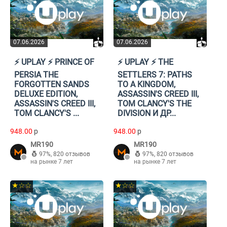
07.06.2026
07.06.2026
⚡️ UPLAY ⚡️ PRINCE OF
⚡️ UPLAY ⚡️ THE
PERSIA THE
SETTLERS 7: PATHS
FORGOTTEN SANDS
TO A KINGDOM,
DELUXE EDITION,
ASSASSIN'S CREED III,
ASSASSIN'S CREED III,
TOM CLANCY'S THE
TOM CLANCY'S ...
DIVISION И ДР...
948.00
p
948.00
p
MR190
MR190
97%
,
820 отзывов
97%
,
820 отзывов
на рынке 7 лет
на рынке 7 лет
★☆☆
★☆☆