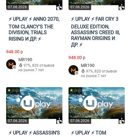
07.06.2026
07.06.2026
⚡️ UPLAY ⚡️ ANNO 2070,
⚡️ UPLAY ⚡️ FAR CRY 3
TOM CLANCY'S THE
DELUXE EDITION,
DIVISION, TRIALS
ASSASSIN'S CREED III,
RAYMAN ORIGINS И
RISING И ДР. ⚡️
ДР. ⚡️
948.00
p
948.00
p
MR190
MR190
97%
,
820 отзывов
на рынке 7 лет
97%
,
820 отзывов
на рынке 7 лет
★☆☆
★☆☆
07.06.2026
07.06.2026
⚡️ UPLAY ⚡️ ASSASSIN’S
⚡️ UPLAY ⚡️ TOM