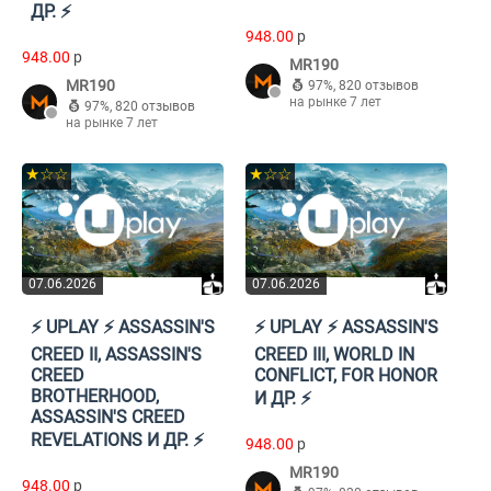
ДР. ⚡️
948.00
p
948.00
p
MR190
MR190
97%
,
820 отзывов
на рынке 7 лет
97%
,
820 отзывов
на рынке 7 лет
★☆☆
★☆☆
07.06.2026
07.06.2026
⚡️ UPLAY ⚡️ ASSASSIN'S
⚡️ UPLAY ⚡️ ASSASSIN'S
CREED II, ASSASSIN'S
CREED III, WORLD IN
CREED
CONFLICT, FOR HONOR
BROTHERHOOD,
И ДР. ⚡️
ASSASSIN'S CREED
REVELATIONS И ДР. ⚡️
948.00
p
MR190
948.00
p