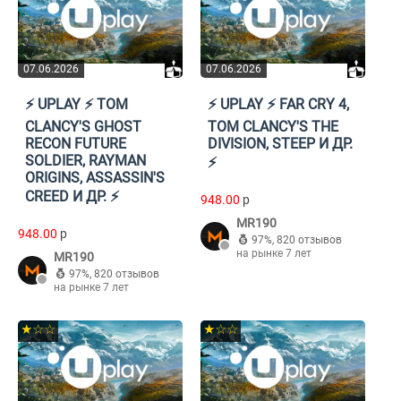
07.06.2026
07.06.2026
⚡️ UPLAY ⚡️ TOM
⚡️ UPLAY ⚡️ FAR CRY 4,
CLANCY'S GHOST
TOM CLANCY'S THE
RECON FUTURE
DIVISION, STEEP И ДР.
SOLDIER, RAYMAN
⚡️
ORIGINS, ASSASSIN'S
CREED И ДР. ⚡️
948.00
p
MR190
948.00
p
97%
,
820 отзывов
на рынке 7 лет
MR190
97%
,
820 отзывов
на рынке 7 лет
★☆☆
★☆☆