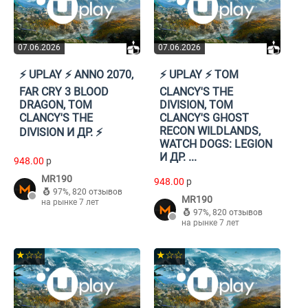
07.06.2026
07.06.2026
⚡️ UPLAY ⚡️ ANNO 2070,
⚡️ UPLAY ⚡️ TOM
FAR CRY 3 BLOOD
CLANCY'S THE
DRAGON, TOM
DIVISION, TOM
CLANCY'S THE
CLANCY'S GHOST
RECON WILDLANDS,
DIVISION И ДР. ⚡️
WATCH DOGS: LEGION
И ДР. ...
948.00
p
MR190
948.00
p
97%
,
820 отзывов
MR190
на рынке 7 лет
97%
,
820 отзывов
на рынке 7 лет
★☆☆
★☆☆