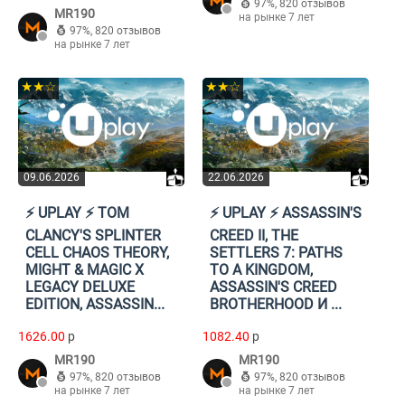
97%
,
820 отзывов
MR190
на рынке 7 лет
97%
,
820 отзывов
на рынке 7 лет
★★☆
★★☆
09.06.2026
22.06.2026
⚡️ UPLAY ⚡️ TOM
⚡️ UPLAY ⚡️ ASSASSIN'S
CLANCY'S SPLINTER
CREED II, THE
CELL CHAOS THEORY,
SETTLERS 7: PATHS
MIGHT & MAGIC X
TO A KINGDOM,
LEGACY DELUXE
ASSASSIN'S CREED
EDITION, ASSASSIN...
BROTHERHOOD И ...
1626.00
p
1082.40
p
MR190
MR190
97%
,
820 отзывов
97%
,
820 отзывов
на рынке 7 лет
на рынке 7 лет