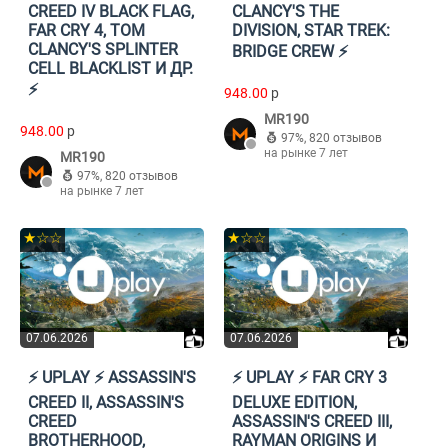
CREED IV BLACK FLAG,
CLANCY'S THE
FAR CRY 4, TOM
DIVISION, STAR TREK:
CLANCY'S SPLINTER
BRIDGE CREW ⚡️
CELL BLACKLIST И ДР.
⚡️
948.00
p
MR190
948.00
p
97%
,
820 отзывов
на рынке 7 лет
MR190
97%
,
820 отзывов
на рынке 7 лет
★☆☆
★☆☆
07.06.2026
07.06.2026
⚡️ UPLAY ⚡️ ASSASSIN'S
⚡️ UPLAY ⚡️ FAR CRY 3
CREED II, ASSASSIN'S
DELUXE EDITION,
CREED
ASSASSIN'S CREED III,
BROTHERHOOD,
RAYMAN ORIGINS И