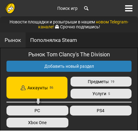
Поиск игр
Новости площадки и розыгрыши в нашем
новом Telegram-
канале!
👻 Срочно подпишись!
Рынок
Пополнялка Steam
Рынок Tom Clancy's The Division
Добавить новый раздел
Предметы
19
Аккаунты
86
Услуги
5
PC
PS4
Xbox One