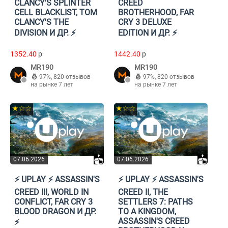
CLANCY'S SPLINTER
CREED
CELL BLACKLIST, TOM
BROTHERHOOD, FAR
CLANCY'S THE
CRY 3 DELUXE
DIVISION И ДР. ⚡️
EDITION И ДР. ⚡️
1352.40
p
1442.40
p
MR190
MR190
97%
,
820 отзывов
97%
,
820 отзывов
на рынке 7 лет
на рынке 7 лет
★☆☆
★☆☆
07.06.2026
07.06.2026
⚡️ UPLAY ⚡️ ASSASSIN'S
⚡️ UPLAY ⚡️ ASSASSIN'S
CREED III, WORLD IN
CREED II, THE
CONFLICT, FAR CRY 3
SETTLERS 7: PATHS
BLOOD DRAGON И ДР.
TO A KINGDOM,
ASSASSIN'S CREED
⚡️