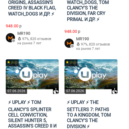
ORIGINS, ASSASSIN’S
WATCH_DOGS, TOM
CREED IV BLACK FLAG,
CLANCY'S THE
DIVISION, FAR CRY
WATCH_DOGS И ДР. ⚡️
PRIMAL И ДР. ⚡️
948.00
p
948.00
p
MR190
MR190
97%
,
820 отзывов
на рынке 7 лет
97%
,
820 отзывов
на рынке 7 лет
★☆☆
★☆☆
07.06.2026
07.06.2026
⚡️ UPLAY ⚡️ TOM
⚡️ UPLAY ⚡️ THE
CLANCY'S SPLINTER
SETTLERS 7: PATHS
CELL CONVICTION,
TO A KINGDOM, TOM
SILENT HUNTER 5,
CLANCY'S THE
ASSASSIN'S CREED II И
DIVISION ⚡️