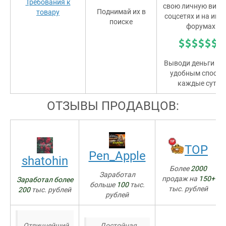
Требования к
свою личную витри
Поднимай их в
товару
соцсетях и на игр
поиске
форумах!
Выводи деньги л
удобным способ
каждые сутки
ОТЗЫВЫ ПРОДАВЦОВ:
TOP
Pen_Apple
shatohin
Более
2000
Заработал
продаж на
150+
Заработал более
больше
100
тыс.
тыс. рублей
200
тыс. рублей
рублей
Отличнейший
Достойная