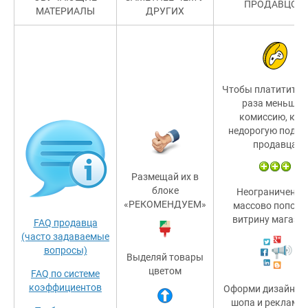
ПРОДАВЦОМ
МАТЕРИАЛЫ
ДРУГИХ
Чтобы платитить в
раза меньшую
комиссию, куп
недорогую подпи
продавца
Размещай их в
блоке
Неограниченно
«РЕКОМЕНДУЕМ»
массово пополн
витрину магазин
FAQ продавца
(часто задаваемые
вопросы)
Выделяй товары
цветом
FAQ по системе
коэффициентов
Оформи дизайн св
шопа и реклами