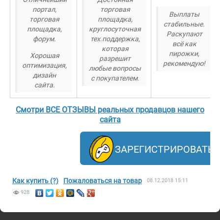
портал,
торговая
Выплаты
торговая
площадка,
стабильные.
площадка,
круглосуточная
Раскупают
форум.
тех.поддержка,
всё как
которая
пирожки,
Хорошая
разрешит
рекомендую!
оптимизация,
любые вопросы
дизайн
с покупателем.
сайта.
Смотри ВСЕ ОТЗЫВЫ реальных продавцов нашего
сайта
ЗАРЕГИСТРИРОВАТЬ
Как купить (?)
Пожаловаться на товар
08.12.2018
15:11
928