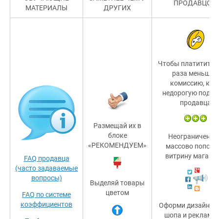
ПРОДАВЦОМ
МАТЕРИАЛЫ
ДРУГИХ
Чтобы платитить в
раза меньшую
комиссию, куп
недорогую подпи
продавца
Размещай их в
блоке
Неограниченно
«РЕКОМЕНДУЕМ»
массово пополн
витрину магазин
FAQ продавца
(часто задаваемые
вопросы)
Выделяй товары
цветом
FAQ по системе
коэффициентов
Оформи дизайн св
шопа и реклами