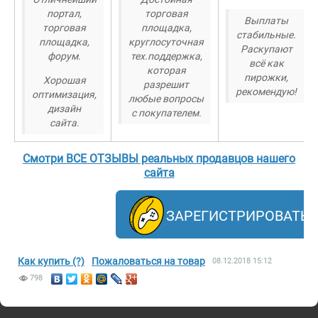
портал,
торговая
Выплаты
торговая
площадка,
стабильные.
площадка,
круглосуточная
Раскупают
форум.
тех.поддержка,
всё как
которая
пирожки,
Хорошая
разрешит
рекомендую!
оптимизация,
любые вопросы
дизайн
с покупателем.
сайта.
Смотри ВСЕ ОТЗЫВЫ реальных продавцов нашего
сайта
ЗАРЕГИСТРИРОВАТЬ
Как купить (?)
Пожаловаться на товар
08.12.2018
15:12
798