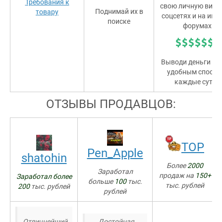
Требования к
свою личную витри
Поднимай их в
товару
соцсетях и на игр
поиске
форумах!
Выводи деньги л
удобным способ
каждые сутки
ОТЗЫВЫ ПРОДАВЦОВ:
TOP
Pen_Apple
shatohin
Более
2000
Заработал
продаж на
150+
Заработал более
больше
100
тыс.
тыс. рублей
200
тыс. рублей
рублей
Отличнейший
Достойная