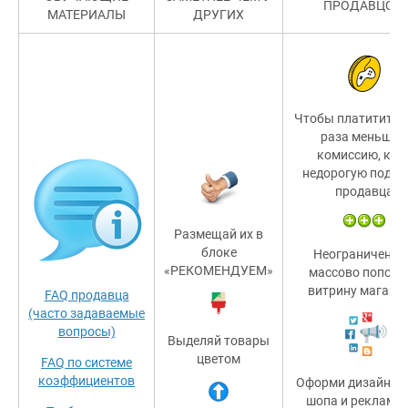
ПРОДАВЦОМ
МАТЕРИАЛЫ
ДРУГИХ
Чтобы платитить в
раза меньшую
комиссию, куп
недорогую подпи
продавца
Размещай их в
блоке
Неограниченно
«РЕКОМЕНДУЕМ»
массово пополн
витрину магазин
FAQ продавца
(часто задаваемые
вопросы)
Выделяй товары
цветом
FAQ по системе
коэффициентов
Оформи дизайн св
шопа и реклами