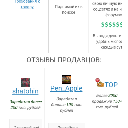
Требования к
свою личную витри
Поднимай их в
товару
соцсетях и на игр
поиске
форумах!
Выводи деньги л
удобным способ
каждые сутки
ОТЗЫВЫ ПРОДАВЦОВ:
TOP
Pen_Apple
shatohin
Более
2000
Заработал
продаж на
150+
Заработал более
больше
100
тыс.
тыс. рублей
200
тыс. рублей
рублей
Отличнейший
Достойная