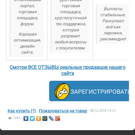
портал,
торговая
Выплаты
торговая
площадка,
стабильные.
площадка,
круглосуточная
Раскупают
форум.
тех.поддержка,
всё как
которая
пирожки,
Хорошая
разрешит
рекомендую!
оптимизация,
любые вопросы
дизайн
с покупателем.
сайта.
Смотри ВСЕ ОТЗЫВЫ реальных продавцов нашего
сайта
ЗАРЕГИСТРИРОВАТЬ
Как купить (?)
Пожаловаться на товар
08.12.2018
15:12
1334