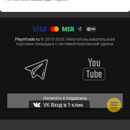
Playntrade.ru
© 2015-2026 | Многопользовательская
торговая площадка с системой безопасной сделки.
Написать в поддержку
Мы рядом 24/7
VK Вход в 1 клик
Нас уже: