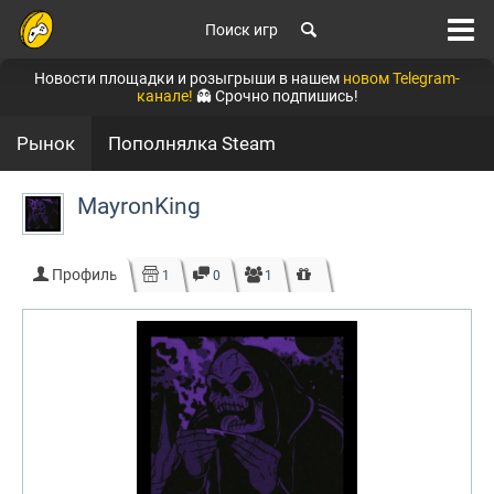
Поиск игр
Новости площадки и розыгрыши в нашем
новом Telegram-
канале!
👻 Срочно подпишись!
Рынок
Пополнялка Steam
MayronKing
Профиль
1
0
1