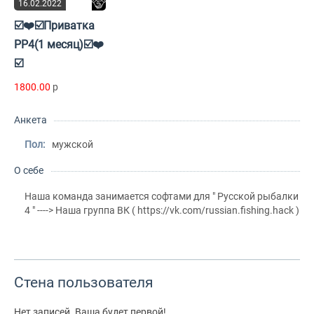
16.02.2022
☑️❤️☑️Приватка
РР4(1 месяц)☑️❤️
☑️
1800.00
p
Анкета
Пол:
мужской
О себе
Наша команда занимается софтами для " Русской рыбалки
4 " ----> Наша группа ВК ( https://vk.com/russian.fishing.hack )
Стена пользователя
Нет записей. Ваша будет первой!