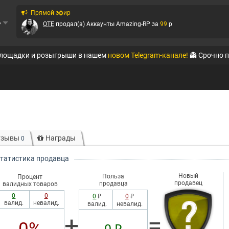
Прямой эфир
ь
QTE
продал(а)
Аккаунты Amazing-RP
за
99
p
QTE
продал(а)
Аккаунты Amazing-RP
за
320
p
площадки и розыгрыши в нашем
новом Telegram-канале!
👻 Срочно 
QTE
продал(а)
Аккаунты Black Russia RP (Mobi...
за
111
p
QTE
продал(а)
Аккаунты Black Russia RP (Mobi...
за
149
p
QTE
продал(а)
Аккаунты Amazing-RP
за
399
p
QTE
продал(а)
Аккаунты Absolute RP
за
56
p
тзывы
Награды
0
QTE
продал(а)
Аккаунты Absolute RP
за
246
p
татистика продавца
Ирбис
продал(а)
Аккаунты WoT
за
125
p
Новый
Польза
Процент
продавец
продавца
валидных товаров
0
0
0
₽
0
₽
валид.
невалид.
валид.
невалид.
+
=