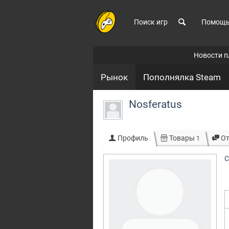
Поиск игр
Помощ
Новости 
Рынок
Пополнялка Steam
Nosferatus
Профиль
Товары
О
1
С