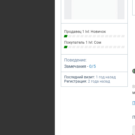
Продавец 1 lvl: Новичок
Покупатель 1 lvl: Сом
Поведение:
Замечания -
0/5
Последний визит:
1 год назад
Регистрация:
2 года назад
В
м
П
П