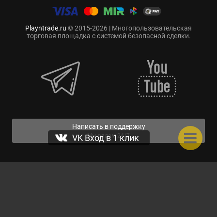
Playntrade.ru
© 2015-2026 | Многопользовательская
торговая площадка с системой безопасной сделки.
Написать в поддержку
Мы рядом 24/7
VK Вход в 1 клик
Нас уже:
616471
103
324