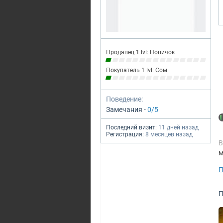
Продавец 1 lvl: Новичок
Покупатель 1 lvl: Сом
Поведение:
Замечания -
0/5
Последний визит:
11 дней назад
Регистрация:
8 месяцев назад
В
м
П
П