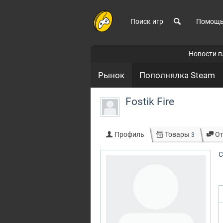
Поиск игр
Помощ
Новости 
Рынок
Пополнялка Steam
Fostik Fire
Профиль
Товары
О
3
С