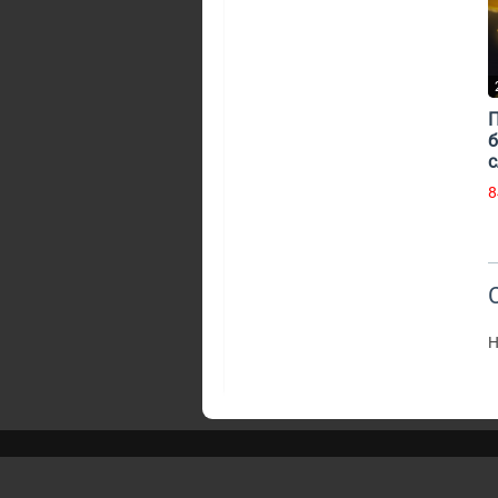
П
б
с
8
Н