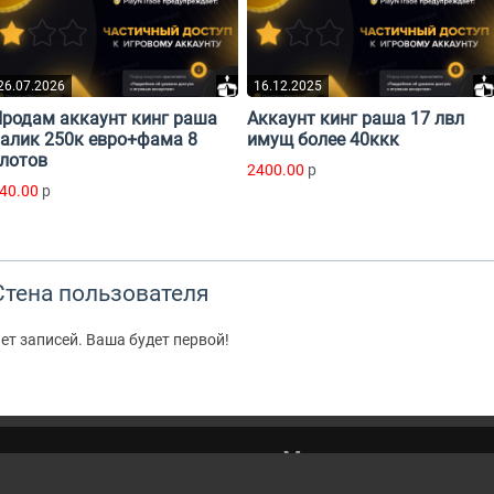
26.07.2026
16.12.2025
родам аккаунт кинг раша
Аккаунт кинг раша 17 лвл
алик 250к евро+фама 8
имущ более 40ккк
лотов
2400.00
p
40.00
p
Стена пользователя
ет записей. Ваша будет первой!
Написа