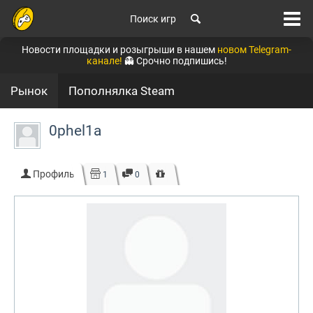
Поиск игр
Новости площадки и розыгрыши в нашем
новом Telegram-
канале!
👻 Срочно подпишись!
Рынок
Пополнялка Steam
0phel1a
Профиль
1
0