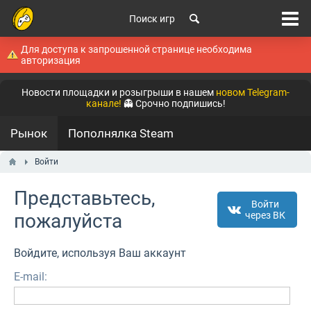
Поиск игр
Для доступа к запрошенной странице необходима
авторизация
Новости площадки и розыгрыши в нашем
новом Telegram-
канале!
👻 Срочно подпишись!
Рынок
Пополнялка Steam
Войти
Представьтесь,
Войти
пожалуйста
через ВК
Войдите, используя Ваш аккаунт
E-mail: