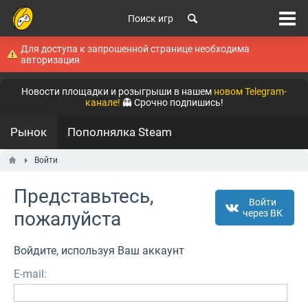
Поиск игр
Для доступа к запрошенной странице необходима
авторизация
Новости площадки и розыгрыши в нашем
новом Telegram-
канале!
👻 Срочно подпишись!
Рынок
Пополнялка Steam
Войти
Представьтесь,
Войти
пожалуйста
через ВК
Войдите, используя Ваш аккаунт
E-mail: