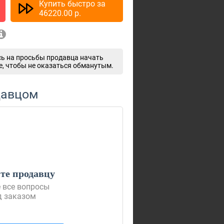
Купить быстро за
46220.00
p.
ь на просьбы продавца начать
e, чтобы не оказаться обманутым.
давцом
е продавцу
 все вопросы
д заказом