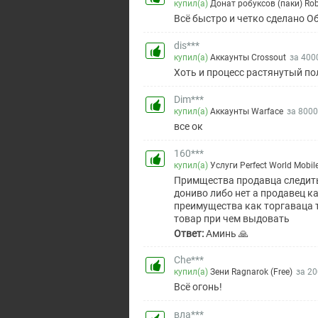
купил(а)
Донат робуксов (паки) Rob
Всё быстро и четко сделано О
dis***
купил(а)
Аккаунты Crossout
за 400
Хоть и процесс растянутый по
Dim***
купил(а)
Аккаунты Warface
за 8000
все ок
160***
купил(а)
Услуги Perfect World Mobil
Примщества продавца следить
дониво либо нет а продавец к
преимущества как торгаваца 
товар при чем выдовать
Ответ:
Аминь 🙏
Che***
купил(а)
Зени Ragnarok (Free)
за 20
Всё огонь!
вла***