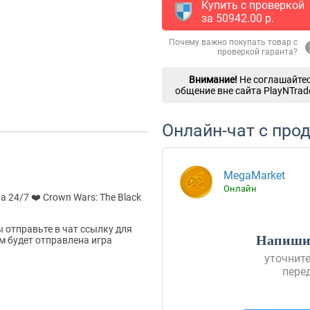
Купить с проверкой
за
50942.00
p.
Почему важно покупать товар с
проверкой гаранта?
Внимание!
Не соглашайтес
общение вне сайта PlayNTrad
Онлайн-чат с про
MegaMarket
Онлайн
 24/7 ❤️ Crown Wars: The Black
 отправьте в чат ссылку для
Напишит
ам будет отправлена игра
уточните
пере