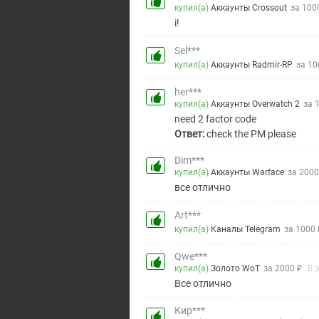
купил(а)
Аккаунты Crossout
за 100
i!
Sel***
купил(а)
Аккаунты Radmir-RP
за 10
her***
купил(а)
Аккаунты Overwatch 2
за 
need 2 factor code
Ответ:
check the PM please
Dim***
купил(а)
Аккаунты Warface
за 2000
все отлично
Art***
купил(а)
Каналы Telegram
за 1000 
Qwe***
купил(а)
Золото WoT
за 2000 ₽
В 
Все отлично
Кир***