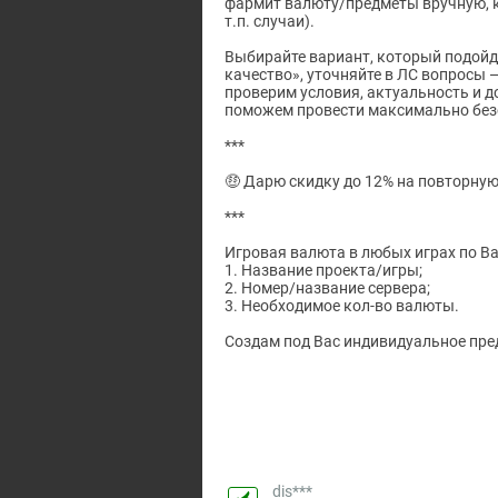
фармит валюту/предметы вручную, к
т.п. случаи).
Выбирайте вариант, который подойд
качество», уточняйте в ЛС вопросы 
проверим условия, актуальность и 
поможем провести максимально без
***
🤑 Дарю скидку до 12% на повторную
***
Игровая валюта в любых играх по Ва
1. Название проекта/игры;
2. Номер/название сервера;
3. Необходимое кол-во валюты.
Создам под Вас индивидуальное пред
dis***