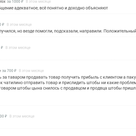
lox
за 1000 ₽
В этом месяце
бщение адекватное, всё понятно и доходно объясняют
0 ₽
В этом месяце
лучился, но везде помогли, подсказали, направили. Положительны
 ₽
В этом месяце
e
за 700 ₽
В этом месяце
 за таваром продавать товар получить прибыль с клиентом а пак
ак чатилино отправить товар и прислидить штобы ни какие пробле
товаром штобы цына снилось с продавцом и продвца штобы пришл
00 ₽
В этом месяце