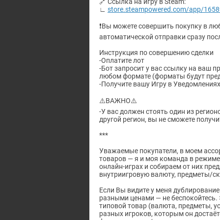
🔗 Ссылка на игру в Steam:
∟
store.steampowered.com/app/1658
❗️Вы можете совершить покупку в люб
автоматической отправки сразу пос
Инструкция по совершению сделки
-Оплатите лот
-Бот запросит у вас ссылку на ваш п
любом формате (форматы будут пред
-Получите вашу Игру в Уведомлениях
⚠️ВАЖНО⚠️
-У вас должен стоять один из регионо
другой регион, вы не сможете получи
***
Уважаемые покупатели, в моем ассо
товаров — я и моя команда в режиме
онлайн-играх и собираем от них пре
внутриигровую валюту, предметы/ск
Если Вы видите у меня дублирование
разными ценами — не беспокойтесь. Э
типовой товар (валюта, предметы, у
разных игроков, которым он достаёт