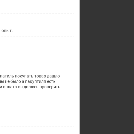
й опыт.
упатиль покупать товар дашло
мы не было а пакуптиля есть
и оплата он должен проверить