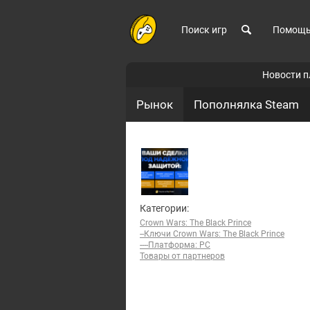
Поиск игр
Помощ
Новости 
Рынок
Пополнялка Steam
Категории:
Crown Wars: The Black Prince
--Ключи Crown Wars: The Black Prince
----Платформа: PC
Товары от партнеров