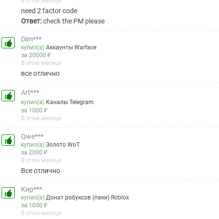
В этом месяце
need 2 factor code
Ответ:
check the PM please
Dim***
купил(а)
Аккаунты Warface
за 20000 ₽
В этом месяце
все отлично
Art***
купил(а)
Каналы Telegram
за 1000 ₽
В этом месяце
Qwe***
купил(а)
Золото WoT
за 2000 ₽
В этом месяце
Все отлично
Кир***
купил(а)
Донат робуксов (паки) Roblox
за 1000 ₽
В этом месяце