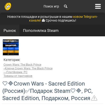
Поиск игр
Новости площадки и розыгрыши в нашем
новом Telegram-
канале!
👻 Срочно подпишись!
Рынок
Пополнялка Steam
Категории:
Crown Wars: The Black Prince
--Ключи Crown Wars: The Black Prince
----Платформа: PC
Товары от партнеров
🤍🔷Crown Wars - Sacred Edition
(Россия)✅Подарок Steam🤍🔷, PC,
Sacred Edition, Подарком, Россия