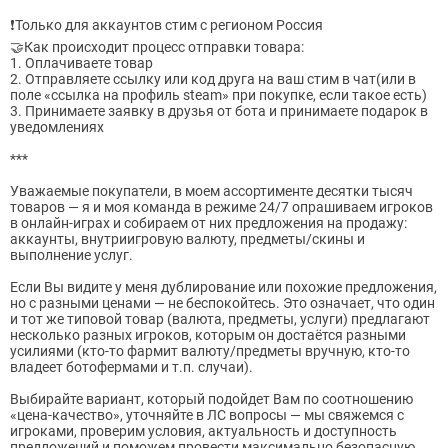
❗Только для аккаунтов стим с регионом Россия
🤝Как происходит процесс отправки товара:
1. Оплачиваете товар
2. Отправляете ссылку или код друга на ваш стим в чат(или в
поле «ссылка на профиль steam» при покупке, если такое есть)
3. Принимаете заявку в друзья от бота и принимаете подарок в
уведомлениях
***
Уважаемые покупатели, в моем ассортименте десятки тысяч
товаров — я и моя команда в режиме 24/7 опрашиваем игроков
в онлайн-играх и собираем от них предложения на продажу:
аккаунты, внутриигровую валюту, предметы/скины и
выполнение услуг.
Если Вы видите у меня дублирование или похожие предложения,
но с разными ценами — не беспокойтесь. Это означает, что один
и тот же типовой товар (валюта, предметы, услуги) предлагают
несколько разных игроков, которым он достаётся разными
усилиями (кто-то фармит валюту/предметы вручную, кто-то
владеет ботофермами и т.п. случаи).
Выбирайте вариант, который подойдет Вам по соотношению
«цена-качество», уточняйте в ЛС вопросы — мы свяжемся с
игроками, проверим условия, актуальность и доступность
предложений и поможем провести максимально безопасную