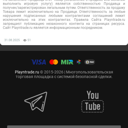
выполнить игровую услугу) является собственностью Продавца и
получен/зарегистрирован легальным путем. Ответственность за продажу
Товара лежит исключительно на Продавце. Ответственность за любые
нарушения подписанных любыми контрагентами соглашений лежит
исключительно на этих контрагентах. Правила Сайта Playntrade.ru
запрещают публикацию незаконного контента на страницах ресурса.
Сайт Playntrade.ru является информационным посредником.
31.08.2025
51
Playntrade.ru
© 2015-2026 | Многопользовательская
торговая площадка с системой безопасной сделки.