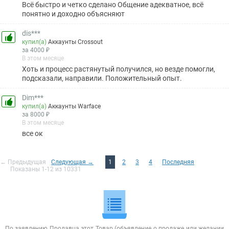
Всё быстро и четко сделано Общение адекватное, всё
понятно и доходно объясняют
dis***
купил(а)
Аккаунты Crossout
за 4000 ₽
В этом месяце
Хоть и процесс растянутый получился, но везде помогли,
подсказали, направили. Положительный опыт.
Dim***
купил(а)
Аккаунты Warface
за 8000 ₽
В этом месяце
все ок
← Предыдущая
Следующая →
1
2
3
4
Последняя
Показаны 1-12 из 10331
По заявлению Продавца этот Товар (объявление о продаже или желании