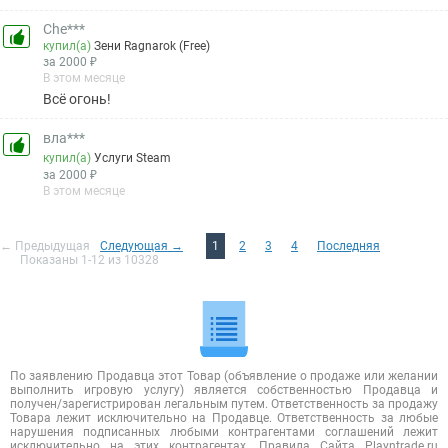
Che***
купил(а)
Зени Ragnarok (Free)
за 2000 ₽
В этом месяце
Всё огонь!
вла***
купил(а)
Услуги Steam
за 2000 ₽
В этом месяце
← Предыдущая
Следующая →
1
2
3
4
Последняя
Показаны 1-12 из 10328
По заявлению Продавца этот Товар (объявление о продаже или желании
выполнить игровую услугу) является собственностью Продавца и
получен/зарегистрирован легальным путем. Ответственность за продажу
Товара лежит исключительно на Продавце. Ответственность за любые
нарушения подписанных любыми контрагентами соглашений лежит
исключительно на этих контрагентах. Правила Сайта Playntrade.ru