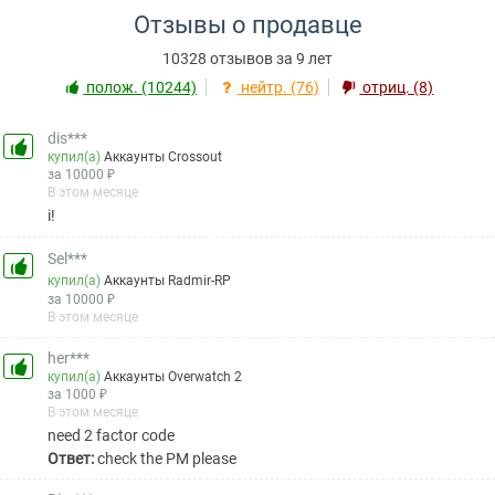
Отзывы о продавце
10328 отзывов за 9 лет
полож. (10244)
нейтр. (76)
отриц. (8)
dis***
купил(а)
Аккаунты Crossout
за 10000 ₽
В этом месяце
i!
Sel***
купил(а)
Аккаунты Radmir-RP
за 10000 ₽
В этом месяце
her***
купил(а)
Аккаунты Overwatch 2
за 1000 ₽
В этом месяце
need 2 factor code
Ответ:
check the PM please