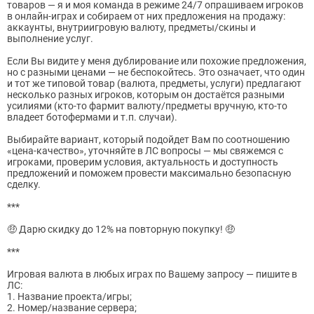
товаров — я и моя команда в режиме 24/7 опрашиваем игроков
в онлайн-играх и собираем от них предложения на продажу:
аккаунты, внутриигровую валюту, предметы/скины и
выполнение услуг.
Если Вы видите у меня дублирование или похожие предложения,
но с разными ценами — не беспокойтесь. Это означает, что один
и тот же типовой товар (валюта, предметы, услуги) предлагают
несколько разных игроков, которым он достаётся разными
усилиями (кто-то фармит валюту/предметы вручную, кто-то
владеет ботофермами и т.п. случаи).
Выбирайте вариант, который подойдет Вам по соотношению
«цена-качество», уточняйте в ЛС вопросы — мы свяжемся с
игроками, проверим условия, актуальность и доступность
предложений и поможем провести максимально безопасную
сделку.
***
🤑 Дарю скидку до 12% на повторную покупку! 🤑
***
Игровая валюта в любых играх по Вашему запросу — пишите в
ЛС:
1. Название проекта/игры;
2. Номер/название сервера;