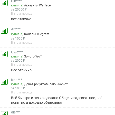
Dim***
купил(а)
Аккаунты Warface
за 20000 ₽
В этом месяце
все отлично
Art***
купил(а)
Каналы Telegram
за 1000 ₽
В этом месяце
Qwe***
купил(а)
Золото WoT
за 2000 ₽
В этом месяце
Все отлично
Кир***
купил(а)
Донат робуксов (паки) Roblox
за 1000 ₽
В этом месяце
Всё быстро и четко сделано Общение адекватное, всё
понятно и доходно объясняют
dis***