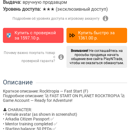
Выдача:
вручную продавцом
Уровень доступа:
★★★ (эксклюзивный доступ)
Подробнее об уровнях доступа к игровому аккаунту
Купить с проверкой
Купить быстро за
за
1597.10
p.
1361.00
p.
Внимание!
Не соглашайтесь на
Почему важно покупать товар
просьбы продавца начать
с
общение вне сайта PlayNTrade,
проверкой гаранта?
чтобы не оказаться обманутым.
Описание
Краткое описание: Rocktropia — Fast Start (F)
Подробное описание: 🚀 FAST START ON PLANET ROCKTROPIA 🚀
Game Account — Ready for Adventure!
👤 CHARACTER:
• Female avatar (as shown in screenshot)
• Arkadia Citizen Passport ✅
• Mentor training completed ✅
• Starting balance: 50 PEDs ✅