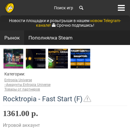
Поиск игр
Новости площадки и розыгрыши в нашем
новом Telegram-
канале!
👻 Срочно подпишись!
Рынок
Пополнялка Steam
Категории:
Entropia Universe
--Аккаунты Entropia Universe
Товары от партнеров
Rocktropia - Fast Start (F)
1361.00 р.
Игровой аккаунт