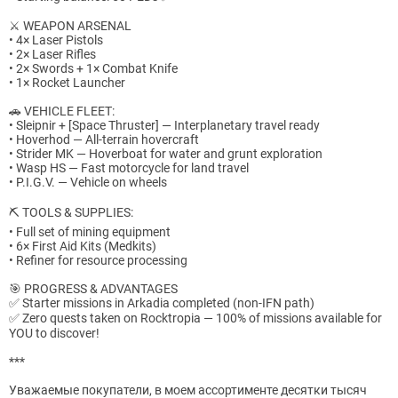
⚔️ WEAPON ARSENAL
• 4× Laser Pistols
• 2× Laser Rifles
• 2× Swords + 1× Combat Knife
• 1× Rocket Launcher
🚗 VEHICLE FLEET:
• Sleipnir + [Space Thruster] — Interplanetary travel ready
• Hoverhod — All-terrain hovercraft
• Strider MK — Hoverboat for water and grunt exploration
• Wasp HS — Fast motorcycle for land travel
• P.I.G.V. — Vehicle on wheels
⛏️ TOOLS & SUPPLIES:
• Full set of mining equipment
• 6× First Aid Kits (Medkits)
• Refiner for resource processing
🎯 PROGRESS & ADVANTAGES
✅ Starter missions in Arkadia completed (non-IFN path)
✅ Zero quests taken on Rocktropia — 100% of missions available for
YOU to discover!
***
Уважаемые покупатели, в моем ассортименте десятки тысяч