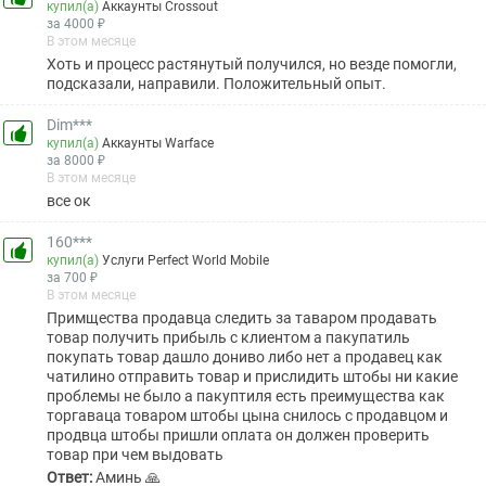
купил(а)
Аккаунты Crossout
за 4000 ₽
В этом месяце
Хоть и процесс растянутый получился, но везде помогли,
подсказали, направили. Положительный опыт.
Dim***
купил(а)
Аккаунты Warface
за 8000 ₽
В этом месяце
все ок
160***
купил(а)
Услуги Perfect World Mobile
за 700 ₽
В этом месяце
Примщества продавца следить за таваром продавать
товар получить прибыль с клиентом а пакупатиль
покупать товар дашло дониво либо нет а продавец как
чатилино отправить товар и прислидить штобы ни какие
проблемы не было а пакуптиля есть преимущества как
торгаваца товаром штобы цына снилось с продавцом и
продвца штобы пришли оплата он должен проверить
товар при чем выдовать
Ответ:
Аминь 🙏