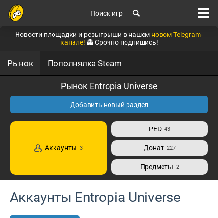
Поиск игр
Новости площадки и розыгрыши в нашем
новом Telegram-
канале!
👻 Срочно подпишись!
Рынок
Пополнялка Steam
Рынок Entropia Universe
Добавить новый раздел
PED
43
Аккаунты
Донат
3
227
Предметы
2
Аккаунты Entropia Universe