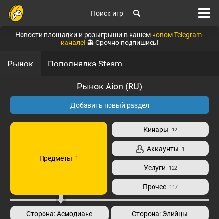
Поиск игр
Новости площадки и розыгрыши в нашем
новом Telegram-
канале!
👻 Срочно подпишись!
Рынок
Пополнялка Steam
Рынок Aion (RU)
Добавить новый раздел
Кинары
12
Аккаунты
1
Предметы
1
Услуги
122
Прочее
117
Сторона: Асмодиане
Сторона: Элийцы