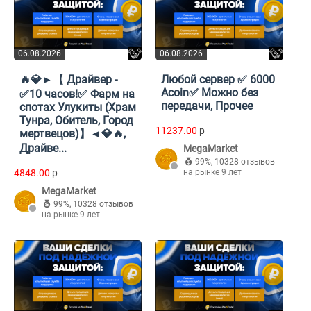
06.08.2026
06.08.2026
🔥💎►【 Драйвер -
Любой сервер ✅ 6000
Acoin✅ Можно без
✅10 часов!✅ Фарм на
передачи, Прочее
спотах Улукиты (Храм
Тунра, Обитель, Город
11237.00
p
мертвецов)】◄💎🔥,
Драйве...
MegaMarket
99%
,
10328 отзывов
4848.00
p
на рынке 9 лет
MegaMarket
99%
,
10328 отзывов
на рынке 9 лет