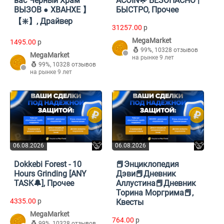
вас Черный Храм
ACOIN🌟 БЕЗОПАСНО |
ВЫЗОВ ● ХВАНХЕ 】
БЫСТРО, Прочее
【❇️】, Драйвер
31257.00
p
MegaMarket
1495.00
p
99%
,
10328 отзывов
MegaMarket
на рынке 9 лет
99%
,
10328 отзывов
на рынке 9 лет
06.08.2026
06.08.2026
Dokkebi Forest - 10
📕Энциклопедия
Hours Grinding [ANY
Дэви📕Дневник
TASK🔔], Прочее
Аллустина📕Дневник
Торина Моргрима📕,
4335.00
p
Квесты
MegaMarket
764.00
p
99%
,
10328 отзывов