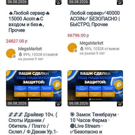
06.08.2026
06.08.2026
🔥Любой сервер🔥
Любой сервер✅40000
15000 Acoin🔥С
ACOIN✅ БЕЗОПАСНО |
входом и без🔥,
БЫСТРО, Прочее
Прочее
66796.00
p
24827.00
p
MegaMarket
MegaMarket
99%
,
10328 отзывов
на рынке 9 лет
99%
,
10328 отзывов
на рынке 9 лет
06.08.2026
06.08.2026
🌌🌌🌌 Драйвер 10ч. (
🎯 Замок Тенебраум ·
Споты Идании /
10 Часов Фарма ·
Обитель / Плато /
🔴Live Stream ·
Склеп / Ф.Декии Ур.1-
✅Безопасно и