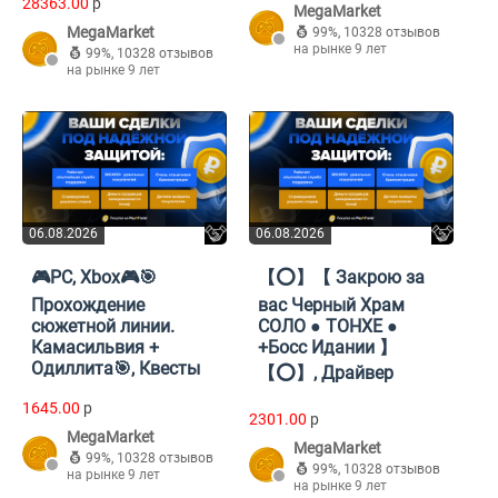
28363.00
p
MegaMarket
MegaMarket
99%
,
10328 отзывов
на рынке 9 лет
99%
,
10328 отзывов
на рынке 9 лет
06.08.2026
06.08.2026
🎮PC, Xbox🎮🎯
【⭕️】【 Закрою за
Прохождение
вас Черный Храм
сюжетной линии.
СОЛО ● ТОНХЕ ●
Камасильвия +
+Босс Идании 】
Одиллита🎯, Квесты
【⭕️】, Драйвер
1645.00
p
2301.00
p
MegaMarket
MegaMarket
99%
,
10328 отзывов
99%
,
10328 отзывов
на рынке 9 лет
на рынке 9 лет