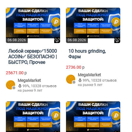
06.08.2026
06.08.2026
Любой сервер✅15000
10 hours grinding,
ACOIN✅ БЕЗОПАСНО |
Фарм
БЫСТРО, Прочее
2736.00
p
25671.00
p
MegaMarket
MegaMarket
99%
,
10328 отзывов
на рынке 9 лет
99%
,
10328 отзывов
на рынке 9 лет