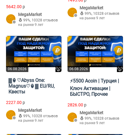
1495.00
p
5642.00
p
MegaMarket
99%
,
10328 отзывов
MegaMarket
на рынке 9 лет
99%
,
10328 отзывов
на рынке 9 лет
06.08.2026
06.08.2026
▓🏮♡Abyss One:
⚡5500 Acoin | Турция |
Magnus♡🏮▓ EU/RU,
Ключ Активации |
Квесты
БЫСТРО, Прочее
2227.00
p
2826.00
p
MegaMarket
MegaMarket
99%
,
10328 отзывов
99%
,
10328 отзывов
на рынке 9 лет
на рынке 9 лет