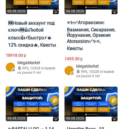
06.08.2026
06.08.2026
⭐✨✅Атораксион:
🆕Новый аккаунт под
Ваамакия, Сикаракия,
ключ🆕👍Любой
Йорунакия, Орзекия
класс👍⚡Быстро⚡🔥
Atoraxxion✅✨⭐,
12% скидка🔥, Квесты
Квесты
18918.00
p
1495.00
p
MegaMarket
MegaMarket
99%
,
10328 отзывов
99%
,
10328 отзывов
на рынке 9 лет
на рынке 9 лет
06.08.2026
06.08.2026