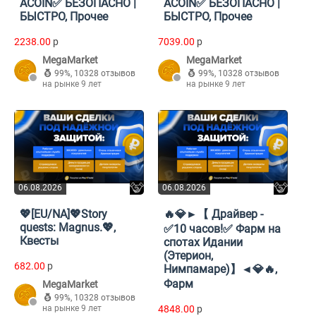
ACOIN✅ БЕЗОПАСНО |
ACOIN✅ БЕЗОПАСНО |
БЫСТРО, Прочее
БЫСТРО, Прочее
2238.00
p
7039.00
p
MegaMarket
MegaMarket
99%
,
10328 отзывов
99%
,
10328 отзывов
на рынке 9 лет
на рынке 9 лет
06.08.2026
06.08.2026
💖[EU/NA]💖Story
🔥💎►【 Драйвер -
quests: Magnus.💖,
✅10 часов!✅ Фарм на
Квесты
спотах Идании
(Этерион,
682.00
p
Нимпамаре)】◄💎🔥,
Фарм
MegaMarket
99%
,
10328 отзывов
на рынке 9 лет
4848.00
p