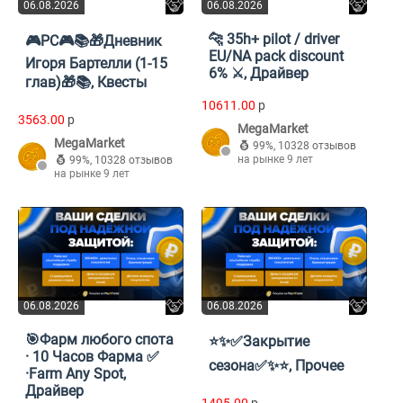
06.08.2026
06.08.2026
🐆 35h+ pilot / driver
🎮PC🎮📚🎁Дневник
EU/NA pack discount
Игоря Бартелли (1-15
6% ⚔️, Драйвер
глав)🎁📚, Квесты
10611.00
p
3563.00
p
MegaMarket
MegaMarket
99%
,
10328 отзывов
на рынке 9 лет
99%
,
10328 отзывов
на рынке 9 лет
06.08.2026
06.08.2026
🎯Фарм любого спота
⭐✨✅Закрытие
· 10 Часов Фарма ✅
сезона✅✨⭐, Прочее
·Farm Any Spot,
Драйвер