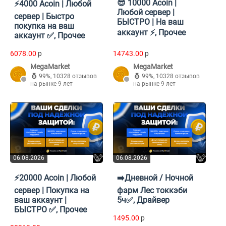
😎 10000 Acoin |
⚡4000 Acoin | Любой
Любой сервер |
сервер | Быстро
БЫСТРО | На ваш
покупка на ваш
аккаунт ⚡, Прочее
аккаунт ✅, Прочее
6078.00
p
14743.00
p
MegaMarket
MegaMarket
99%
,
10328 отзывов
99%
,
10328 отзывов
на рынке 9 лет
на рынке 9 лет
06.08.2026
06.08.2026
⚡20000 Acoin | Любой
➡️Дневной / Ночной
сервер | Покупка на
фарм Лес токкэби
ваш аккаунт |
5ч✅, Драйвер
БЫСТРО ✅, Прочее
1495.00
p