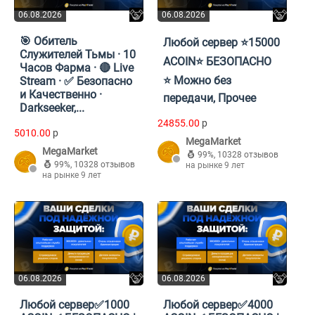
06.08.2026
06.08.2026
🎯 Обитель
Любой сервер ⭐️15000
Служителей Тьмы · 10
ACOIN⭐️ БЕЗОПАСНО
Часов Фарма · 🔴 Live
⭐️ Можно без
Stream · ✅ Безопасно
и Качественно ·
передачи, Прочее
Darkseeker,...
24855.00
p
5010.00
p
MegaMarket
MegaMarket
99%
,
10328 отзывов
99%
,
10328 отзывов
на рынке 9 лет
на рынке 9 лет
06.08.2026
06.08.2026
Любой сервер✅1000
Любой сервер✅4000