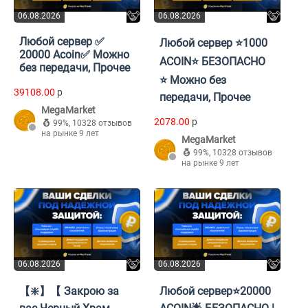
06.08.2026
06.08.2026
Любой сервер ✅
Любой сервер ⭐️1000
20000 Acoin✅ Можно
ACOIN⭐️ БЕЗОПАСНО
без передачи, Прочее
⭐️ Можно без
39108.00
p
передачи, Прочее
MegaMarket
2078.00
p
99%
,
10328 отзывов
на рынке 9 лет
MegaMarket
99%
,
10328 отзывов
на рынке 9 лет
06.08.2026
06.08.2026
【❇️】【 Закрою за
Любой сервер⭐20000