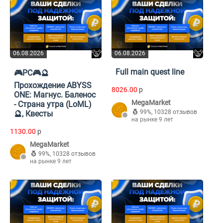
06.08.2026
06.08.2026
Full main quest line
🎮PC🎮🔮
Прохождение ABYSS
8026.00
p
ONE: Магнус. Баленос
MegaMarket
- Страна утра (LoML)
99%
,
10328 отзывов
🔮, Квесты
на рынке 9 лет
1130.00
p
MegaMarket
99%
,
10328 отзывов
на рынке 9 лет