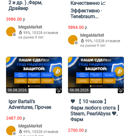
2 и др. ) ,Фарм,
Качественно 📈
Драйвер
Эффективно ·
Tenebraum...
3986.00
p
MegaMarket
5894.00
p
99%
,
10328 отзывов
MegaMarket
на рынке 9 лет
99%
,
10328 отзывов
на рынке 9 лет
06.08.2026
06.08.2026
Igor Bartali's
💖 【 10 часов 】
Adventures, Прочее
Фарм любого спота ┃
Steam, PearlAbyss 💖,
2487.00
p
Фарм
MegaMarket
2700.00
p
99%
,
10328 отзывов