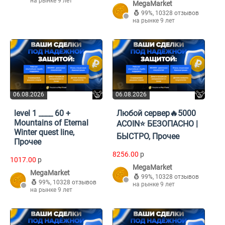
на рынке 9 лет
MegaMarket
99%
,
10328 отзывов
на рынке 9 лет
06.08.2026
06.08.2026
level 1 ____ 60 +
Любой сервер🔥5000
Mountains of Eternal
ACOIN⭐ БЕЗОПАСНО |
Winter quest line,
БЫСТРО, Прочее
Прочее
8256.00
p
1017.00
p
MegaMarket
MegaMarket
99%
,
10328 отзывов
99%
,
10328 отзывов
на рынке 9 лет
на рынке 9 лет