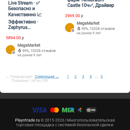
Live Stream · ✅
Castle 10ч✅, Драйвер
Безопасно и
Качественно 📈
2969.00
p
Эффективно ·
MegaMarket
Zephyrus...
99%
,
10328 отзывов
на рынке 9 лет
5894.00
p
MegaMarket
99%
,
10328 отзывов
на рынке 9 лет
← Предыдущая
Следующая →
1
2
3
4
...
5
Показаны 1-60 из 299
Playntrade.ru
© 2015-2026 | Многопользовательская
торговая площадка с системой безопасной сделки.