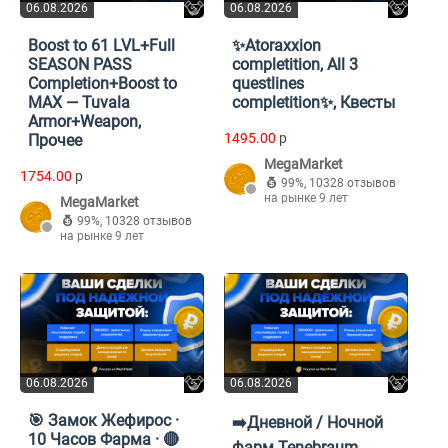
06.08.2026
06.08.2026
Boost to 61 LVL+Full
✨Atoraxxion
SEASON PASS
completition, All 3
Completion+Boost to
questlines
MAX — Tuvala
completition✨, Квесты
Armor+Weapon,
1495.00
p
Прочее
MegaMarket
1754.00
p
99%
,
10328 отзывов
на рынке 9 лет
MegaMarket
99%
,
10328 отзывов
на рынке 9 лет
06.08.2026
06.08.2026
🎯 Замок Жефирос ·
➡️Дневной / Ночной
10 Часов Фарма · 🔴
фарм Tenebraum