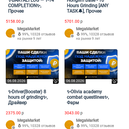
✨BARTALI LOG — 1-14
Honglim Base - 10
COMPLETION✨,
Hours Grinding [ANY
Прочее
TASK🔔], Прочее
5158.00
p
5701.00
p
MegaMarket
MegaMarket
99%
,
10328 отзывов
99%
,
10328 отзывов
на рынке 9 лет
на рынке 9 лет
06.08.2026
06.08.2026
✨Driver(Booster) 8
✨Olivia academy
hours of grinding✨,
combat questlines✨,
Драйвер
Фарм
2375.00
p
3043.00
p
MegaMarket
MegaMarket
99%
,
10328 отзывов
99%
,
10328 отзывов