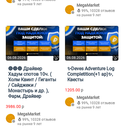
на рынке 9 лет
MegaMarket
99%
,
10328 отзывов
на рынке 9 лет
06.08.2026
06.08.2026
🔵🔵🔵 Драйвер
✨Deves Adventure Log
Хадум спотов 10ч. (
Completition(+1 ap)✨,
Холм Квинт / Гиганты
Квесты
/ Сайджеки /
1205.00
p
Монастырь и др. ),
Фарм, Драйвер
MegaMarket
99%
,
10328 отзывов
3986.00
p
на рынке 9 лет
MegaMarket
99%
,
10328 отзывов
на рынке 9 лет