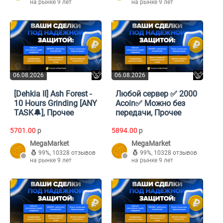
на рынке 9 лет
на рынке 9 лет
06.08.2026
06.08.2026
[Dehkia II] Ash Forest -
Любой сервер ✅ 2000
10 Hours Grinding [ANY
Acoin✅ Можно без
TASK🔔], Прочее
передачи, Прочее
5701.00
p
5894.00
p
MegaMarket
MegaMarket
99%
,
10328 отзывов
99%
,
10328 отзывов
на рынке 9 лет
на рынке 9 лет