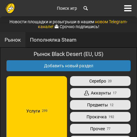
Поиск игр
Новости площадки и розыгрыши в нашем
новом Telegram-
канале!
👻 Срочно подпишись!
Рынок
Пополнялка Steam
Рынок Black Desert (EU, US)
Добавить новый раздел
Серебро
20
Аккаунты
17
Предметы
12
Услуги
299
Прокачка
192
Прочее
77