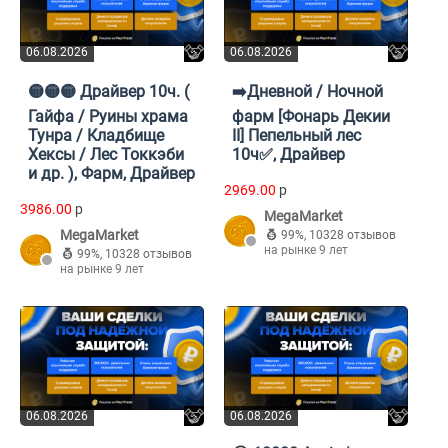
06.08.2026
06.08.2026
🟡🟡🟡 Драйвер 10ч. (
➡️Дневной / Ночной
Гайфа / Руины храма
фарм [Фонарь Декии
Тунра / Кладбище
II] Пепельный лес
Хексы / Лес Токкэби
10ч✅, Драйвер
и др. ), Фарм, Драйвер
2969.00
p
3986.00
p
MegaMarket
MegaMarket
99%
,
10328 отзывов
на рынке 9 лет
99%
,
10328 отзывов
на рынке 9 лет
06.08.2026
06.08.2026