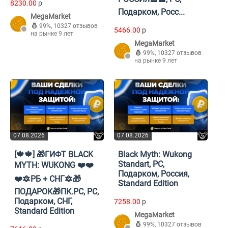
8230.00
p
Подарком, Росс...
MegaMarket
99%
,
10327 отзывов
5466.00
p
на рынке 9 лет
MegaMarket
99%
,
10327 отзывов
на рынке 9 лет
07.08.2026
07.08.2026
[🍁🍁] 🎁ГИФТ BLACK
Black Myth: Wukong
Standart, PC,
MYTH: WUKONG ❤️❤️
Подарком, Россия,
❤️🔯РБ + СНГ🔯🎁
Standard Edition
ПОДАРОК🎁ПК.PC, PC,
Подарком, СНГ,
7258.00
p
Standard Edition
MegaMarket
99%
,
10327 отзывов