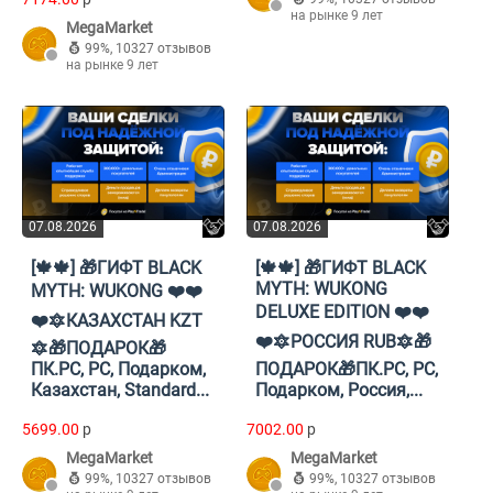
на рынке 9 лет
MegaMarket
99%
,
10327 отзывов
на рынке 9 лет
07.08.2026
07.08.2026
[🍁🍁] 🎁ГИФТ BLACK
[🍁🍁] 🎁ГИФТ BLACK
MYTH: WUKONG
MYTH: WUKONG ❤️❤️
DELUXE EDITION ❤️❤️
❤️🔯КАЗАХСТАН KZT
❤️🔯РОССИЯ RUB🔯🎁
🔯🎁ПОДАРОК🎁
ПК.PC, PC, Подарком,
ПОДАРОК🎁ПК.PC, PC,
Казахстан, Standard...
Подарком, Россия,...
5699.00
p
7002.00
p
MegaMarket
MegaMarket
99%
,
10327 отзывов
99%
,
10327 отзывов