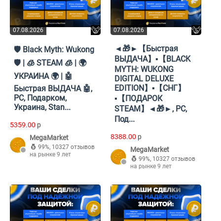
07.08.2026
07.08.2026
◄🎁►【Быстрая
🛡️ Black Myth: Wukong
ВЫДАЧА】▪️【BLACK
🛡️ | 🧊 STEAM 🧊 | 🌍
MYTH: WUKONG
УКРАИНА 🌍 | 🤖
DIGITAL DELUXE
EDITION】▪️【СНГ】
Быстрая ВЫДАЧА 🤖,
PC, Подарком,
▪️【ПОДАРОК
Украина, Stan...
STEAM】◄🎁►, PC,
Под...
5359.00
p
8388.00
p
MegaMarket
99%
,
10327 отзывов
MegaMarket
на рынке 9 лет
99%
,
10327 отзывов
на рынке 9 лет