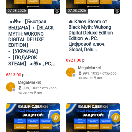
07.08.2026
07.08.2026
◄🎁►【Быстрая
🔥 Ключ Steam от
Black Myth: Wukong
ВЫДАЧА】▪️【BLACK
Digital Deluxe Edition
MYTH: WUKONG
Edition 🔥, PC,
DIGITAL DELUXE
Цифровой ключ,
EDITION】
Global, Delu...
▪️【УКРАИНА】
▪️【ПОДАРОК
8921.00
p
STEAM】◄🎁►, PC,...
MegaMarket
99%
,
10327 отзывов
6313.00
p
на рынке 9 лет
MegaMarket
99%
,
10327 отзывов
на рынке 9 лет