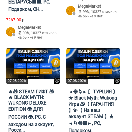
БЕЛАРУСЬ🟥🟩, PC,
MegaMarket
Подарком, СН...
99%
,
10327 отзывов
на рынке 9 лет
7267.00
p
MegaMarket
99%
,
10327 отзывов
на рынке 9 лет
07.08.2026
07.08.2026
🔥🎁 STEAM ГИФТ 🎁
◄🔵🌀►〘 ТУРЦИЯ 〙
🔥 BLACK MYTH:
★ Black Myth: Wukong
WUKONG DELUXE
Игра 🎁【 ГАРАНТИЯ
EDITION 🌍 ДЛЯ
】💫【 На ваш
аккаунт STEAM 】★
РОССИИ 🌍, PC, С
◄🌀🔵🟦►, PC,
заходом на аккаунт,
Росси...
Подарком...