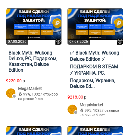
07.08.2026
07.08.2026
Black Myth: Wukong
✅ Black Myth: Wukong
Deluxe, PC, Подарком,
Deluxe Edition ⚡️
Казахстан, Deluxe
ПОДАРКОМ В STEAM
Edition
⚡️ УКРАИНА, PC,
Подарком, Украина,
9220.00
p
Deluxe Ed...
MegaMarket
99%
,
10327 отзывов
9218.00
p
на рынке 9 лет
MegaMarket
99%
,
10327 отзывов
на рынке 9 лет