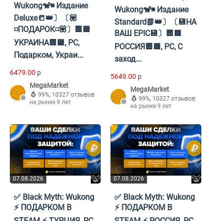
Wukong🐒◾ Издание
Wukong🐒◾ Издание
Deluxe📒👑〕〔💟
Standard📗👑〕〔💾НА
◽️ПОДАРОК◽️💟〕🟦🟨
ВАШ EPIC💾〕🟦🟥
УКРАИНА🟦🟨, PC,
РОССИЯ🟦🟥, PC, С
Подарком, Украи...
заход...
6479.00
p
5649.00
p
MegaMarket
MegaMarket
99%
,
10327 отзывов
99%
,
10327 отзывов
на рынке 9 лет
на рынке 9 лет
07.08.2026
07.08.2026
✅ Black Myth: Wukong
✅ Black Myth: Wukong
⚡️ ПОДАРКОМ В
⚡️ ПОДАРКОМ В
STEAM ⚡️ ТУРЦИЯ, PC,
STEAM ⚡️ РОССИЯ, PC,