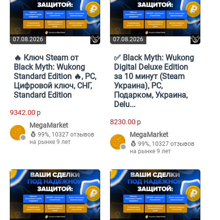
07.08.2026
07.08.2026
🔥 Ключ Steam от
✅ Black Myth: Wukong
Black Myth: Wukong
Digital Deluxe Edition
Standard Edition 🔥, PC,
за 10 минут (Steam
Цифровой ключ, СНГ,
Украина), PC,
Standard Edition
Подарком, Украина,
Delu...
9342.00
p
8230.00
p
MegaMarket
MegaMarket
99%
,
10327 отзывов
на рынке 9 лет
99%
,
10327 отзывов
на рынке 9 лет