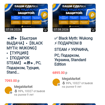
07.08.2026
07.08.2026
◄🎁►【Быстрая
✅ Black Myth: Wukong
ВЫДАЧА】▪️【BLACK
⚡️ ПОДАРКОМ В
MYTH: WUKONG】
STEAM ⚡️ УКРАИНА,
▪️【ТУРЦИЯ】
PC, Подарком,
▪️【ПОДАРОК
Украина, Standard
STEAM】◄🎁►, PC,
Edition
Подарком, Турция,
Stand...
6895.00
p
MegaMarket
7093.00
p
99%
,
10327 отзывов
MegaMarket
на рынке 9 лет
99%
,
10327 отзывов
на рынке 9 лет