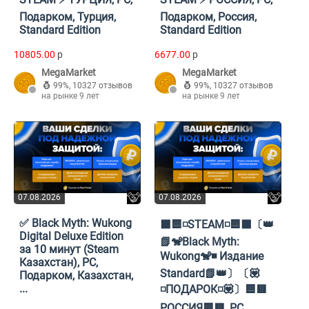
Подарком, Турция,
Подарком, Россия,
Standard Edition
Standard Edition
10805.00
p
6677.00
p
MegaMarket
MegaMarket
99%
,
10327 отзывов
99%
,
10327 отзывов
на рынке 9 лет
на рынке 9 лет
07.08.2026
07.08.2026
✅ Black Myth: Wukong
⬛🟦◽STEAM◽🟦⬛〔👑
Digital Deluxe Edition
📗🐒Black Myth:
за 10 минут (Steam
Wukong🐒◾ Издание
Казахстан), PC,
Standard📗👑〕〔💟
Подарком, Казахстан,
...
◽️ПОДАРОК◽️💟〕🟦🟥
РОССИЯ🟦🟥, PC,