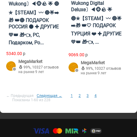
Wukong Digital
Wukong〕◀🐵🪨 🌟 🔵
Deluxe〕◀🐵🪨 🌟
✮【STEAM】〰 🔵🌟➡️
🔵✮【STEAM】〰 🔵🌟
🎁 👑🔴 ПОДАРОК
➡️🎁 👑🤍 ПОДАРОК
РОССИЯ ⚫ ✚ ДРУГИЕ
ТУРЦИЯ ❤️ ✚ ДРУГИЕ
💛👑 🎁👈, PC,
💛👑 🎁👈, ...
Подарком, Ро...
5340.00
p
9069.00
p
MegaMarket
MegaMarket
99%
,
10327 отзывов
99%
,
10327 отзывов
на рынке 9 лет
на рынке 9 лет
← Предыдущая
Следующая →
1
2
3
4
Показаны 1-60 из 228