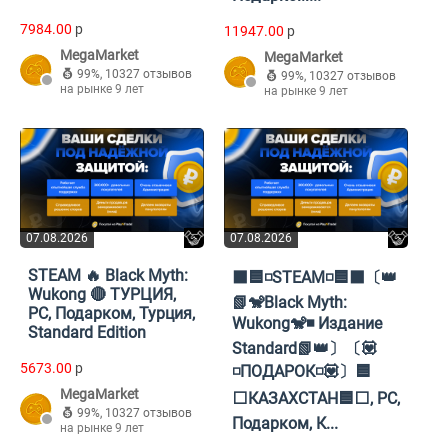
7984.00
p
11947.00
p
MegaMarket
MegaMarket
99%
,
10327 отзывов
99%
,
10327 отзывов
на рынке 9 лет
на рынке 9 лет
07.08.2026
07.08.2026
STEAM 🔥 Black Myth:
⬛🟦◽STEAM◽🟦⬛〔👑
Wukong 🔴 ТУРЦИЯ,
📗🐒Black Myth:
PC, Подарком, Турция,
Wukong🐒◾ Издание
Standard Edition
Standard📗👑〕〔💟
5673.00
p
◽️ПОДАРОК◽️💟〕🟦
MegaMarket
⬜КАЗАХСТАН🟦⬜, PC,
99%
,
10327 отзывов
Подарком, К...
на рынке 9 лет