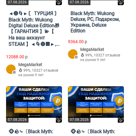
07.08.2026
07.08.2026
◄🔵🌀►〘 ТУРЦИЯ 〙
Black Myth: Wukong
Deluxe, PC, Подарком,
Black Myth: Wukong
Украина, Deluxe
Digital Deluxe Edition🎁
Edition
【 ГАРАНТИЯ 】💫【
На ваш аккаунт
9364.00
p
STEAM 】◄🌀🔵🟦►,...
MegaMarket
99%
,
10327 отзывов
12088.00
p
на рынке 9 лет
MegaMarket
99%
,
10327 отзывов
на рынке 9 лет
07.08.2026
07.08.2026
🐵🪨⤷〔Black Myth:
🐵🪨⤷〔Black Myth: