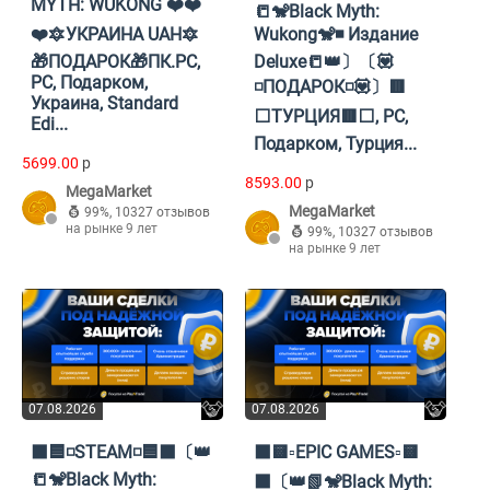
MYTH: WUKONG ❤️❤️
📒🐒Black Myth:
❤️🔯УКРАИНА UAH🔯
Wukong🐒◾ Издание
🎁ПОДАРОК🎁ПК.PC,
Deluxe📒👑〕〔💟
PC, Подарком,
◽️ПОДАРОК◽️💟〕🟥
Украина, Standard
⬜ТУРЦИЯ🟥⬜, PC,
Edi...
Подарком, Турция...
5699.00
p
8593.00
p
MegaMarket
MegaMarket
99%
,
10327 отзывов
на рынке 9 лет
99%
,
10327 отзывов
на рынке 9 лет
07.08.2026
07.08.2026
⬛🟦◽STEAM◽🟦⬛〔👑
⬛🟨▫️EPIC GAMES▫️🟨
📒🐒Black Myth:
⬛〔👑📗🐒Black Myth: