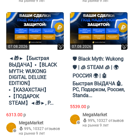
на рынке 9 лет
на рынке 9 лет
07.08.2026
07.08.2026
◄🎁►【Быстрая
🛡️ Black Myth: Wukong
ВЫДАЧА】▪️【BLACK
🛡️ | 🧊 STEAM 🧊 | 🌍
MYTH: WUKONG
РОССИЯ 🌍 | 🤖
DIGITAL DELUXE
EDITION】
Быстрая ВЫДАЧА 🤖,
PC, Подарком, Россия,
▪️【КАЗАХСТАН】
Standa...
▪️【ПОДАРОК
STEAM】◄🎁►, P...
5539.00
p
6313.00
p
MegaMarket
99%
,
10327 отзывов
MegaMarket
на рынке 9 лет
99%
,
10327 отзывов
на рынке 9 лет