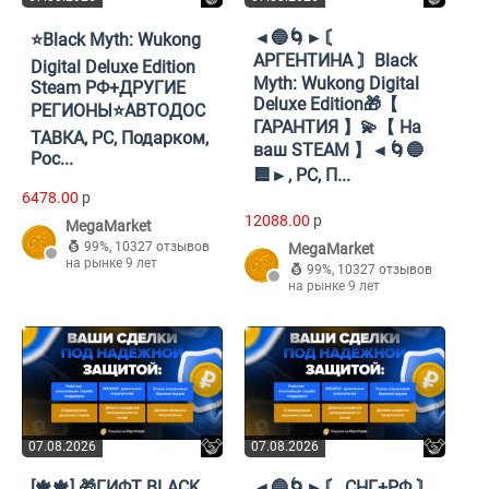
◄🔵🌀►〘
⭐️Black Myth: Wukong
АРГЕНТИНА 〙Black
Digital Deluxe Edition
Myth: Wukong Digital
Steam РФ+ДРУГИЕ
Deluxe Edition🎁【
РЕГИОНЫ⭐️АВТОДОС
ГАРАНТИЯ 】💫【 На
ТАВКА, PC, Подарком,
ваш STEAM 】◄🌀🔵
Рос...
🟦►, PC, П...
6478.00
p
12088.00
p
MegaMarket
99%
,
10327 отзывов
MegaMarket
на рынке 9 лет
99%
,
10327 отзывов
на рынке 9 лет
07.08.2026
07.08.2026
[🍁🍁] 🎁ГИФТ BLACK
◄🔵🌀►〘 СНГ+РФ 〙