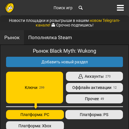
Поиск игр
Новости площадки и розыгрыши в нашем
новом Telegram-
канале!
👻 Срочно подпишись!
Рынок
Пополнялка Steam
Рынок Black Myth: Wukong
Добавить новый раздел
Аккаунты
270
Ключи
Оффлайн активации
299
12
Прочее
49
Платформа: PC
Платформа: PS
Платформа: Xbox