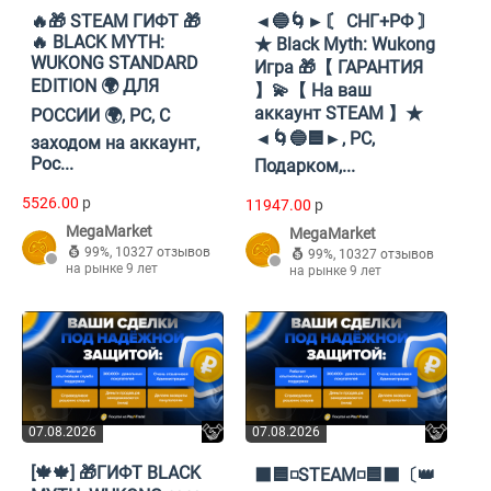
🔥🎁 STEAM ГИФТ 🎁
◄🔵🌀►〘 СНГ+РФ 〙
🔥 BLACK MYTH:
★ Black Myth: Wukong
WUKONG STANDARD
Игра 🎁【 ГАРАНТИЯ
EDITION 🌍 ДЛЯ
】💫【 На ваш
аккаунт STEAM 】★
РОССИИ 🌍, PC, С
◄🌀🔵🟦►, PC,
заходом на аккаунт,
Рос...
Подарком,...
5526.00
p
11947.00
p
MegaMarket
MegaMarket
99%
,
10327 отзывов
99%
,
10327 отзывов
на рынке 9 лет
на рынке 9 лет
07.08.2026
07.08.2026
[🍁🍁] 🎁ГИФТ BLACK
⬛🟦◽STEAM◽🟦⬛〔👑