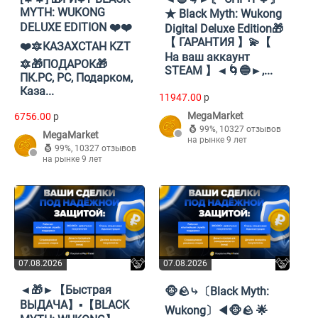
MYTH: WUKONG
★ Black Myth: Wukong
DELUXE EDITION ❤️❤️
Digital Deluxe Edition🎁
【 ГАРАНТИЯ 】💫【
❤️🔯КАЗАХСТАН KZT
На ваш аккаунт
🔯🎁ПОДАРОК🎁
STEAM 】◄🌀🔵►,...
ПК.PC, PC, Подарком,
Каза...
11947.00
p
MegaMarket
6756.00
p
99%
,
10327 отзывов
MegaMarket
на рынке 9 лет
99%
,
10327 отзывов
на рынке 9 лет
07.08.2026
07.08.2026
◄🎁►【Быстрая
🐵🪨⤷〔Black Myth:
ВЫДАЧА】▪️【BLACK
Wukong〕◀🐵🪨 🌟