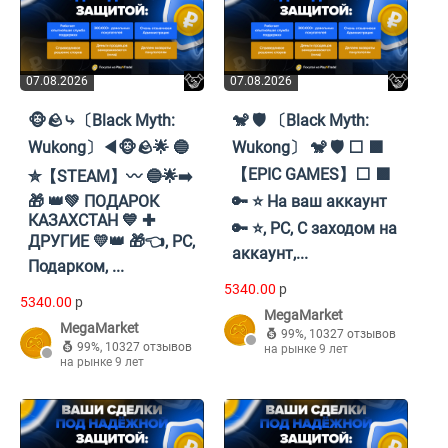
07.08.2026
07.08.2026
🐵🪨⤷〔Black Myth:
🐒 🛡️ 〔Black Myth:
Wukong〕◀🐵🪨🌟 🔵
Wukong〕‏ 🐒 🛡️ ⬜ 🟪
【EPIC GAMES】⬜ 🟪
✮【STEAM】〰 🔵🌟➡️
🎁 👑💚 ПОДАРОК
🔑 ⭐ На ваш аккаунт
КАЗАХСТАН 💙 ✚
🔑 ⭐, PC, С заходом на
ДРУГИЕ 💛👑 🎁👈, PC,
аккаунт,...
Подарком, ...
5340.00
p
5340.00
p
MegaMarket
MegaMarket
99%
,
10327 отзывов
99%
,
10327 отзывов
на рынке 9 лет
на рынке 9 лет