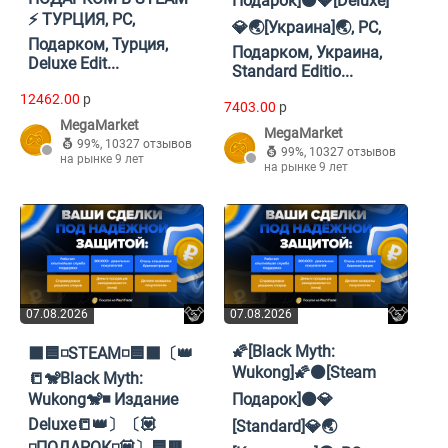
Подарок]⚫💎[Deluxe]
⚡️ ТУРЦИЯ, PC,
💎🌏[Украина]🌏, PC,
Подарком, Турция,
Подарком, Украина,
Deluxe Edit...
Standard Editio...
12462.00
p
7403.00
p
MegaMarket
MegaMarket
99%
,
10327 отзывов
99%
,
10327 отзывов
на рынке 9 лет
на рынке 9 лет
07.08.2026
07.08.2026
🌠[Black Myth:
⬛🟦◽STEAM◽🟦⬛〔👑
Wukong]🌠⚫[Steam
📒🐒Black Myth:
Wukong🐒◾ Издание
Подарок]⚫💎
Deluxe📒👑〕〔💟
[Standard]💎🌏
◽️ПОДАРОК◽️💟〕🟦🟥