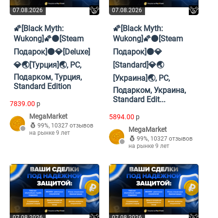
07.08.2026
07.08.2026
🌠[Black Myth:
🌠[Black Myth:
Wukong]🌠⚫[Steam
Wukong]🌠⚫[Steam
Подарок]⚫💎[Deluxe]
Подарок]⚫💎
💎🌏[Турция]🌏, PC,
[Standard]💎🌏
Подарком, Турция,
[Украина]🌏, PC,
Standard Edition
Подарком, Украина,
Standard Edit...
7839.00
p
MegaMarket
5894.00
p
99%
,
10327 отзывов
MegaMarket
на рынке 9 лет
99%
,
10327 отзывов
на рынке 9 лет
07.08.2026
07.08.2026