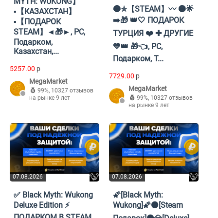
MYTH: WUKONG】
🔵✮【STEAM】〰 🔵🌟
▪️【КАЗАХСТАН】
➡️🎁 👑🤍 ПОДАРОК
▪️【ПОДАРОК
STEAM】◄🎁►, PC,
ТУРЦИЯ ❤️ ✚ ДРУГИЕ
Подарком,
💛👑 🎁👈, PC,
Казахстан,...
Подарком, Т...
5257.00
p
7729.00
p
MegaMarket
MegaMarket
99%
,
10327 отзывов
на рынке 9 лет
99%
,
10327 отзывов
на рынке 9 лет
07.08.2026
07.08.2026
✅ Black Myth: Wukong
🌠[Black Myth:
Deluxe Edition ⚡️
Wukong]🌠⚫[Steam
ПОДАРКОМ В STEAM