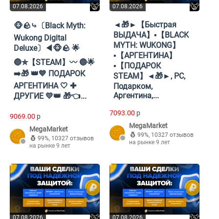
07.08.2026
07.08.2026
◄🎁►【Быстрая
🐵🪨⤷〔Black Myth:
ВЫДАЧА】▪️【BLACK
Wukong Digital
MYTH: WUKONG】
Deluxe〕◀🐵🪨 🌟
▪️【АРГЕНТИНА】
🔵✮【STEAM】〰 🔵🌟
▪️【ПОДАРОК
➡️🎁 👑💙 ПОДАРОК
STEAM】◄🎁►, PC,
АРГЕНТИНА 🤍 ✚
Подарком,
Аргентина,...
ДРУГИЕ 💛👑 🎁👈...
7093.00
p
9069.00
p
MegaMarket
MegaMarket
99%
,
10327 отзывов
99%
,
10327 отзывов
на рынке 9 лет
на рынке 9 лет
07.08.2026
07.08.2026