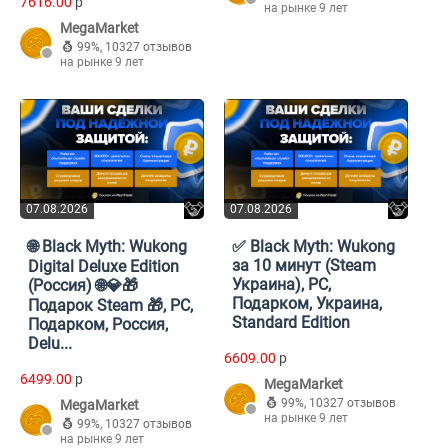
7616.00
p
на рынке 9 лет
MegaMarket
99%
,
10327 отзывов
на рынке 9 лет
07.08.2026
07.08.2026
🌐 Black Myth: Wukong
✅ Black Myth: Wukong
за 10 минут (Steam
Digital Deluxe Edition
Украина), PC,
(Россия) 🌐💎🎁
Подарком, Украина,
Подарок Steam 🎁, PC,
Standard Edition
Подарком, Россия,
Delu...
6609.00
p
6499.00
p
MegaMarket
99%
,
10327 отзывов
MegaMarket
на рынке 9 лет
99%
,
10327 отзывов
на рынке 9 лет