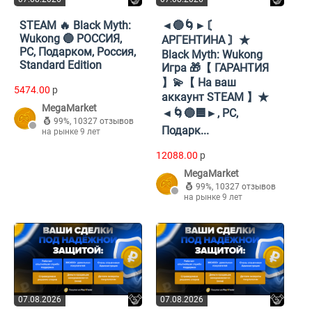
STEAM 🔥 Black Myth:
◄🔵🌀►〘
Wukong 🔵 РОССИЯ,
АРГЕНТИНА 〙★
PC, Подарком, Россия,
Black Myth: Wukong
Standard Edition
Игра 🎁【 ГАРАНТИЯ
】💫【 На ваш
5474.00
p
аккаунт STEAM 】★
MegaMarket
◄🌀🔵🟦►, PC,
99%
,
10327 отзывов
Подарк...
на рынке 9 лет
12088.00
p
MegaMarket
99%
,
10327 отзывов
на рынке 9 лет
07.08.2026
07.08.2026