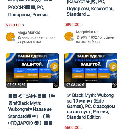
[Казахстан]🌏, PC,
РОССИЯ🟦🟥, PC,
Подарком, Казахстан,
Standard ...
Подарком, Россия...
5894.00
p
6710.00
p
MegaMarket
MegaMarket
99%
,
10327 отзывов
99%
,
10327 отзывов
на рынке 9 лет
на рынке 9 лет
07.08.2026
07.08.2026
✅ Black Myth: Wukong
⬛🟦◽STEAM◽🟦⬛〔👑
за 10 минут (Epic
📗🐒Black Myth:
Games), PC, С заходом
Wukong🐒◾ Издание
на аккаунт, Россия,
Standard📗👑〕〔💟
Standard Edition
◽️ПОДАРОК◽️💟〕🟥🟩
6609.00
p