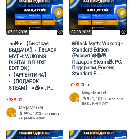
07.08.2026
07.08.2026
◄🎁►【Быстрая
🌐Black Myth: Wukong -
Standard Edition
ВЫДАЧА】▪️【BLACK
(Россия )🌐🔴🎁
MYTH: WUKONG
Подарок Steam🎁, PC,
DIGITAL DELUXE
Подарком, Россия,
EDITION】
Standard E...
▪️【АРГЕНТИНА】
▪️【ПОДАРОК
5293.00
p
STEAM】◄🎁►, P...
MegaMarket
99%
,
10327 отзывов
8388.00
p
на рынке 9 лет
MegaMarket
99%
,
10327 отзывов
на рынке 9 лет