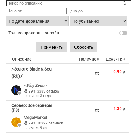
Только продавцы онлайн
Описание
Наличие
⇳
Цена/1к
⇳
⚡Золото Blade & Soul
∞
6.96
p
(RU)⚡
» 𝑷𝒍𝒂𝒚 𝒁𝒐𝒏𝒂 «
99%
,
3383 отзыва
на рынке 3 года
Сервер: Все серверы
∞
1.36
p
(F8)
MegaMarket
99%
,
10327 отзывов
на рынке 9 лет