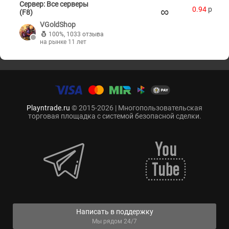
Сервер: Все серверы
∞
0.94
p
(F8)
VGoldShop
100%
,
1033 отзыва
на рынке 11 лет
Playntrade.ru
© 2015-2026 | Многопользовательская
торговая площадка с системой безопасной сделки.
Написать в поддержку
Мы рядом 24/7