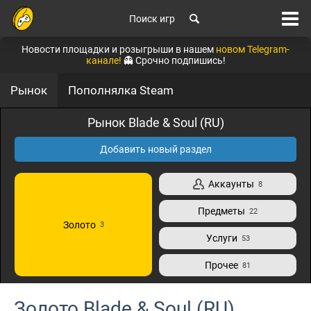
Поиск игр
Новости площадки и розыгрыши в нашем
новом Telegram-
канале!
👻 Срочно подпишись!
Рынок
Пополнялка Steam
Рынок Blade & Soul (RU)
Добавить новый раздел
Аккаунты
8
Предметы
22
Золото
3
Услуги
53
Прочее
81
Золото Blade & Soul (RU)