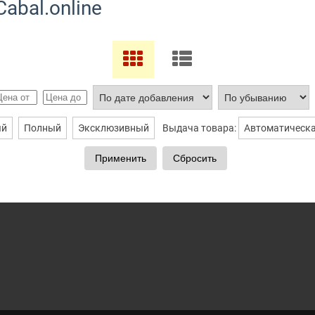
Cabal.online
ый
Полный
Эксклюзивный
Выдача товара:
Автоматическ