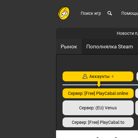
Поиск игр
Помощ
Новости 
Рынок
Пополнялка Steam
Аккаунты
4
Сервер: [Free] PlayCabal.online
Сервер: (EU) Venus
Сервер: [Free] PlayCabal.to