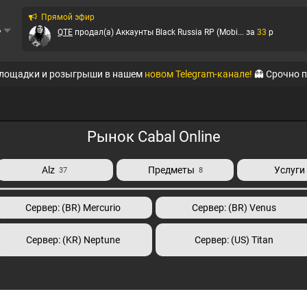
Прямой эфир
ь
QTE
продал(а)
Аккаунты Black Russia RP (Mobi...
за
33
p
QTE
продал(а)
Аккаунты Amazing-RP
за
89
p
площадки и розыгрыши в нашем
новом Telegram-канале!
👻 Срочно 
MegaMarket
продал(а)
Аккаунты Radmir-RP
за
10544
p
QTE
продал(а)
Аккаунты Amazing-RP
за
15
p
Рынок Cabal Online
QTE
продал(а)
Аккаунты Amazing-RP
за
40
p
Alz
Предметы
Услуги
37
8
QTE
продал(а)
Аккаунты Amazing-RP
за
125
p
QTE
продал(а)
Аккаунты Amazing-RP
за
20
p
Сервер: (BR) Mercurio
Сервер: (BR) Venus
QTE
продал(а)
Аккаунты Amazing-RP
за
25
p
Сервер: (KR) Neptune
Сервер: (US) Titan