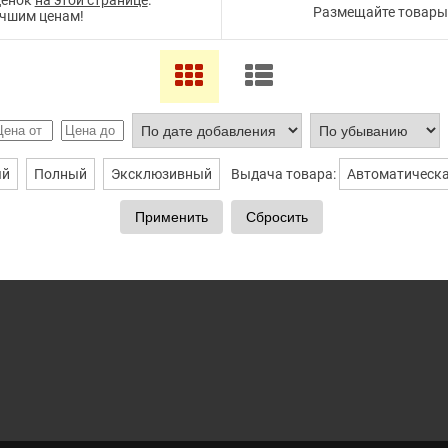
ценок
на этой странице
.
Размещайте товары 
учшим ценам!
ый
Полный
Эксклюзивный
Выдача товара:
Автоматическ