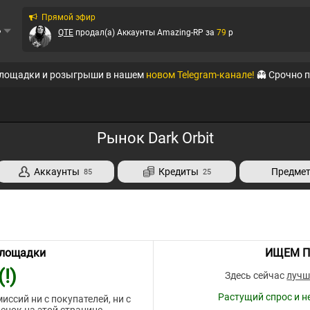
Прямой эфир
ь
QTE
продал(а)
Аккаунты Amazing-RP
за
79
p
QTE
продал(а)
Аккаунты Online RP (Mobile)
за
999
p
площадки и розыгрыши в нашем
новом Telegram-канале!
👻 Срочно 
QTE
продал(а)
Аккаунты Amazing-RP
за
350
p
Ирбис
продал(а)
Аккаунты Black Russia RP (Mobi...
за
100
p
Рынок Dark Orbit
Ирбис
продал(а)
Аккаунты Black Russia RP (Mobi...
за
125
p
Аккаунты
Кредиты
Предме
85
25
Ирбис
продал(а)
Аккаунты Warface
за
600
p
QTE
продал(а)
Аккаунты GreenTech RP
за
15
p
QTE
продал(а)
Аккаунты Amazing-RP
за
99
p
площадки
ИЩЕМ П
!)
Здесь сейчас
лучш
Растущий спрос и н
иссий ни с покупателей, ни с