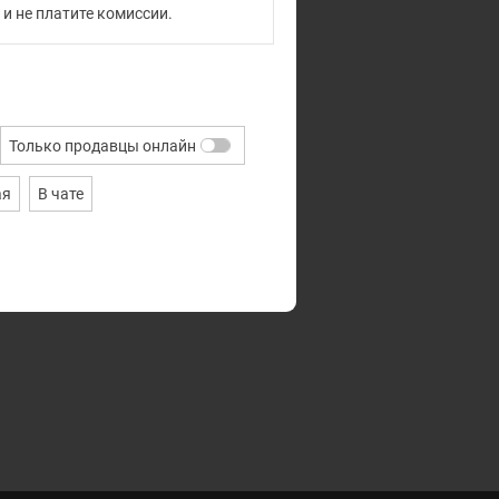
и не платите комиссии.
Только продавцы онлайн
ая
В чате