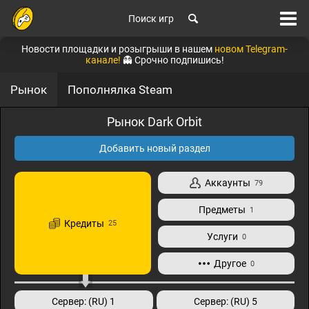
Поиск игр
Новости площадки и розыгрыши в нашем
новом Telegram-
канале!
👻 Срочно подпишись!
Рынок
Пополнялка Steam
Рынок Dark Orbit
Добавить новый раздел
Аккаунты
79
Предметы
1
Кредиты
25
Услуги
0
Другое
0
Сервер: (RU) 1
Сервер: (RU) 5