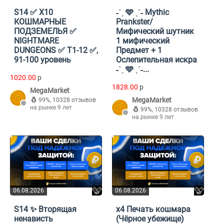
S14 ✅ X10
˗ˋˏ 🩵 ˎˊ˗ Mythic
КОШМАРНЫЕ
Prankster/
ПОДЗЕМЕЛЬЯ ✅
Мифический шутник
NIGHTMARE
1 мифический
DUNGEONS ✅ T1-12 ✅,
Предмет + 1
91-100 уровень
Ослепительная искра
˗ˋˏ 🩵 ˎˊ˗...
1020.00
p
1828.00
p
MegaMarket
MegaMarket
99%
,
10328 отзывов
на рынке 9 лет
99%
,
10328 отзывов
на рынке 9 лет
06.08.2026
06.08.2026
S14 ✨ Вторящая
x4 Печать кошмара
ненависть
(Чёрное убежище)