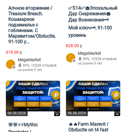
Алчное вторжение /
✅S14✅🧁Эпохальный
Treasure Breach.
Дар Снаряжения🧁
Кошмарное
Дар Вознесения🗝️
подземелье с
Мой ключ🗝️, 91-100
гоблинами. C
уровень
Маревитом/Obducite,
91-100 у...
828.00
p
618.00
p
MegaMarket
99%
,
10328 отзывов
MegaMarket
на рынке 9 лет
99%
,
10328 отзывов
на рынке 9 лет
06.08.2026
06.08.2026
🔥🔥Farm Marevit /
🌸🌸⚡⚡Mythic
Obducite on t4 fast