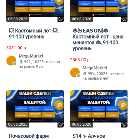
06.08.2026
06.08.2026
💥 Кастомный лот 💥,
🐞[𝗦𝗘𝗔𝗦𝗢𝗡]🐞
91-100 уровень
Кастомный лот - цена
меняется 🐞, 91-100
3931.00
p
уровень
MegaMarket
2563.00
p
99%
,
10328 отзывов
на рынке 9 лет
MegaMarket
99%
,
10328 отзывов
на рынке 9 лет
06.08.2026
06.08.2026
Почасовой фарм
S14 ✨ Алчное