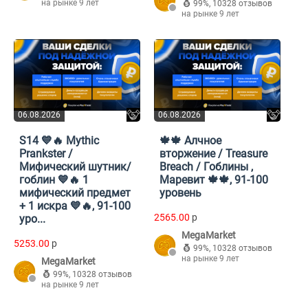
на рынке 9 лет
99%
,
10328 отзывов
на рынке 9 лет
06.08.2026
06.08.2026
S14 💙🔥 Mythic
🍁🍁 Алчное
Prankster /
вторжение / Treasure
Мифический шутник/
Breach / Гоблины ,
гоблин 💙🔥 1
Маревит 🍁🍁, 91-100
мифический предмет
уровень
+ 1 искра 💙🔥, 91-100
2565.00
p
уро...
MegaMarket
5253.00
p
99%
,
10328 отзывов
на рынке 9 лет
MegaMarket
99%
,
10328 отзывов
на рынке 9 лет