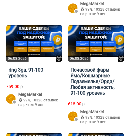
MegaMarket
99%
,
10328 отзывов
на рынке 9 лет
06.08.2026
06.08.2026
ring 3ga, 91-100
Почасовой фарм
уровень
Яма/Кошмарные
Подземелья/Орда/
759.00
p
Любая активность,
91-100 уровень
MegaMarket
99%
,
10328 отзывов
618.00
p
на рынке 9 лет
MegaMarket
99%
,
10328 отзывов
на рынке 9 лет