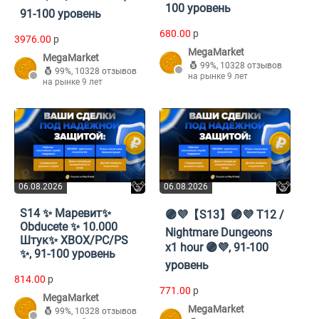
100 уровень
91-100 уровень
680.00
p
3976.00
p
MegaMarket
MegaMarket
99%
,
10328 отзывов
99%
,
10328 отзывов
на рынке 9 лет
на рынке 9 лет
06.08.2026
06.08.2026
S14 ✨ Маревит✨
🟣💜【S13】🟣💜 T12 /
Obducete ✨ 10.000
Nightmare Dungeons
Штук✨ XBOX/PC/PS
x1 hour 🟣💜, 91-100
✨, 91-100 уровень
уровень
814.00
p
771.00
p
MegaMarket
MegaMarket
99%
,
10328 отзывов