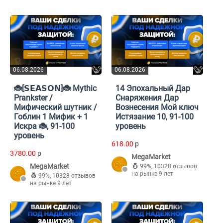
06.08.2026
06.08.2026
🐞[𝗦𝗘𝗔𝗦𝗢𝗡]🐞 Mythic
14 Эпохальный Дар
Prankster /
Снаряжения Дар
Мифический шутник /
Вознесения Мой ключ
Гоблин 1 Мифик + 1
Истязание 10, 91-100
Искра 🐞, 91-100
уровень
уровень
618.00
p
3780.00
p
MegaMarket
MegaMarket
99%
,
10328 отзывов
на рынке 9 лет
99%
,
10328 отзывов
на рынке 9 лет