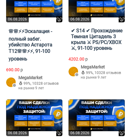
06.08.2026
06.08.2026
✔ S14 ✔ Прохождение
🌸🌸⚡⚡Эскалация -
Темная Цитадель 3
полный забег.
крыла ⚔️ PS/PC/XBOX
убийство Астарота
⚔️, 91-100 уровень
Т12🌸🌸⚡⚡, 91-100
уровень
4202.00
p
MegaMarket
690.00
p
99%
,
10328 отзывов
MegaMarket
на рынке 9 лет
99%
,
10328 отзывов
на рынке 9 лет
06.08.2026
06.08.2026