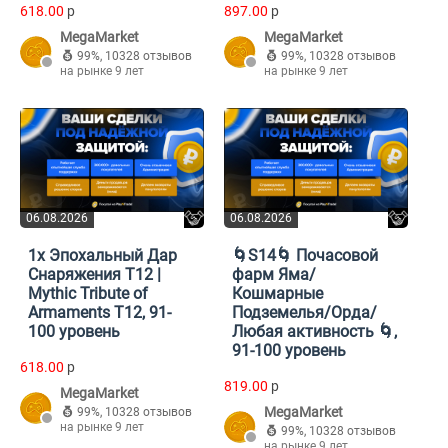
618.00
p
897.00
p
MegaMarket
MegaMarket
99%
,
10328 отзывов
99%
,
10328 отзывов
на рынке 9 лет
на рынке 9 лет
06.08.2026
06.08.2026
1x Эпохальный Дар
🌀S14🌀 Почасовой
Снаряжения Т12 |
фарм Яма/
Mythic Tribute of
Кошмарные
Armaments T12, 91-
Подземелья/Орда/
100 уровень
Любая активность 🌀,
91-100 уровень
618.00
p
819.00
p
MegaMarket
MegaMarket
99%
,
10328 отзывов
на рынке 9 лет
99%
,
10328 отзывов
на рынке 9 лет