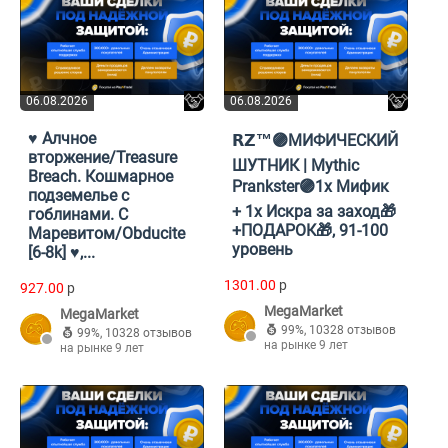
06.08.2026
06.08.2026
♥ Алчное
𝗥𝗭™🟣МИФИЧЕСКИЙ
вторжение/Treasure
ШУТНИК | Mythic
Breach. Кошмарное
Prankster🟣1x Мифик
подземелье с
+ 1x Искра за заход🎁
гоблинами. C
+ПОДАРОК🎁, 91-100
Маревитом/Obducite
уровень
[6-8k] ♥,...
1301.00
p
927.00
p
MegaMarket
MegaMarket
99%
,
10328 отзывов
99%
,
10328 отзывов
на рынке 9 лет
на рынке 9 лет