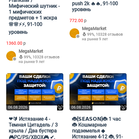
Prankster /
push 2k 🔥🔥, 91-100
Мифический шутник -
уровень
1 мифических
предметов + 1 искра
772.00
p
🌸🌸⚡⚡, 91-100
MegaMarket
уровень
99%
,
10328 отзывов
на рынке 9 лет
1360.00
p
MegaMarket
99%
,
10328 отзывов
на рынке 9 лет
06.08.2026
06.08.2026
❤🔰 Истязание 4 -
🐞[𝗦𝗘𝗔𝗦𝗢𝗡]🐞 1 час
Темная Цитадель / 3
🐞 Кошмарные
крыла / Два бустера
подземелья ◆
Истязание 4-12 🐞, 91-
🎮PC/PS/XBOX🎮 ✔,