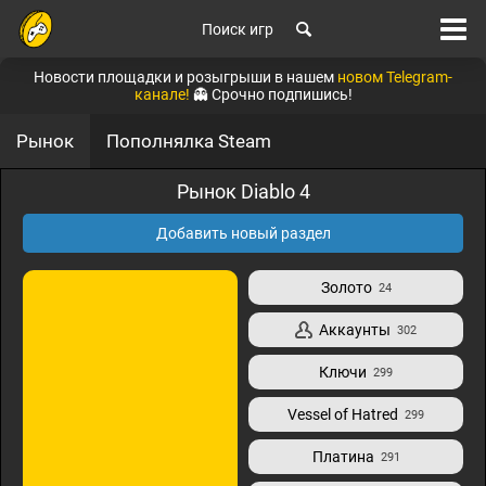
Поиск игр
Новости площадки и розыгрыши в нашем
новом Telegram-
канале!
👻 Срочно подпишись!
Рынок
Пополнялка Steam
Рынок Diablo 4
Добавить новый раздел
Золото
24
Аккаунты
302
Ключи
299
Vessel of Hatred
299
Платина
291