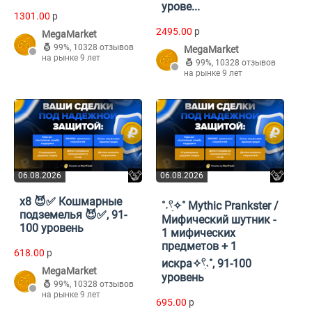
урове...
1301.00
p
2495.00
p
MegaMarket
99%
,
10328 отзывов
MegaMarket
на рынке 9 лет
99%
,
10328 отзывов
на рынке 9 лет
06.08.2026
06.08.2026
x8 😈✅ Кошмарные
˚˖𓍢ִִ✧˚ Mythic Prankster /
подземелья 😈✅, 91-
Мифический шутник -
100 уровень
1 мифических
предметов + 1
618.00
p
искра✧𓍢ִ˖˚, 91-100
MegaMarket
уровень
99%
,
10328 отзывов
на рынке 9 лет
695.00
p