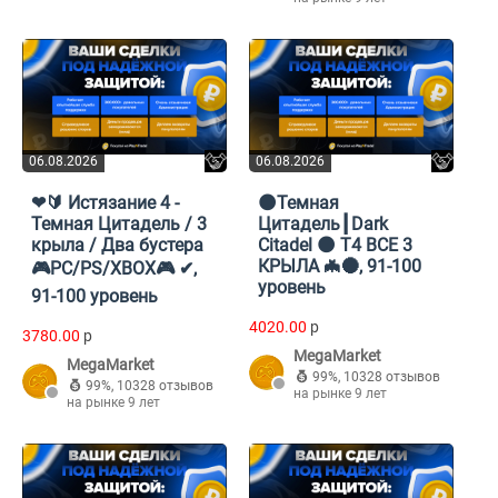
06.08.2026
06.08.2026
❤🔰 Истязание 4 -
🌑Темная
Темная Цитадель / 3
Цитадель┃Dark
крыла / Два бустера
Citadel 🌑 T4 ВСЕ 3
КРЫЛА 🦇🌑, 91-100
🎮PC/PS/XBOX🎮 ✔,
уровень
91-100 уровень
4020.00
p
3780.00
p
MegaMarket
MegaMarket
99%
,
10328 отзывов
99%
,
10328 отзывов
на рынке 9 лет
на рынке 9 лет