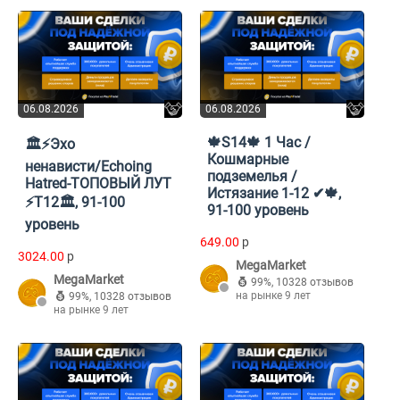
06.08.2026
06.08.2026
🍁S14🍁 1 Час /
🏛️⚡Эхо
Кошмарные
ненависти/Echoing
подземелья /
Hatred-ТОПОВЫЙ ЛУТ
Истязание 1-12 ✔🍁,
⚡T12🏛️, 91-100
91-100 уровень
уровень
649.00
p
3024.00
p
MegaMarket
MegaMarket
99%
,
10328 отзывов
на рынке 9 лет
99%
,
10328 отзывов
на рынке 9 лет