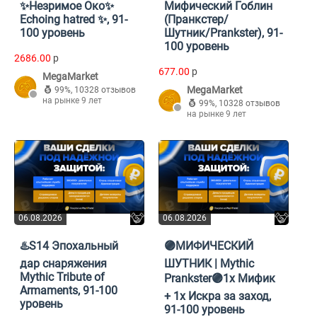
✨Незримое Око✨
Мифический Гоблин
Echoing hatred ✨, 91-
(Пранкстер/
100 уровень
Шутник/Prankster), 91-
100 уровень
2686.00
p
677.00
p
MegaMarket
MegaMarket
99%
,
10328 отзывов
на рынке 9 лет
99%
,
10328 отзывов
на рынке 9 лет
06.08.2026
06.08.2026
♨️S14 Эпохальный
🟣МИФИЧЕСКИЙ
дар снаряжения
ШУТНИК | Mythic
Mythic Tribute of
Prankster🟣1x Мифик
Armaments, 91-100
+ 1x Искра за заход,
уровень
91-100 уровень