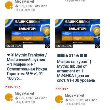
на рынке 9 лет
MegaMarket
99%
,
10328 отзывов
на рынке 9 лет
06.08.2026
06.08.2026
❤🔰 Mythic Prankster /
🟪🟦🔥S14🔥🟦🟪
Мифический шутник
Мифик на кураст |
+ 1 Мифик и + 1
Mythic tributer of
Ослепительная Искра
armament от 1
Гарантом 🔰❤ ✔, 91-
МИФИКА Цена за
100 ур...
слот, 91-100 уровень
2386.00
p
772.00
p
MegaMarket
MegaMarket
99%
,
10328 отзывов
99%
,
10328 отзывов
на рынке 9 лет
на рынке 9 лет