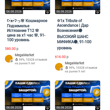
06.08.2026
06.08.2026
ʕ•́ᴥ•̀ʔっ🌸 Кошмарное
✡️1x Tribute of
Ascendance | Дар
Подземелье
Истязание Т12 🌸
Вознесения🟣
цена за х1 час 🌸, 91-
ВЫСОКИЙ ШАНС
100 уровень
МИФИКА🟣, 91-100
уровень
580.00
p
MegaMarket
616.00
p
99%
,
10328 отзывов
MegaMarket
на рынке 9 лет
99%
,
10328 отзывов
на рынке 9 лет
06.08.2026
06.08.2026