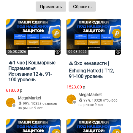
06.08.2026
06.08.2026
🔥1 час | Кошмарные
♨️ Эхо ненависти |
Подземелья
Echoing Hatred | T12,
Истязание 12🔥, 91-
91-100 уровень
100 уровень
1523.00
p
618.00
p
MegaMarket
MegaMarket
99%
,
10328 отзывов
99%
,
10328 отзывов
на рынке 9 лет
на рынке 9 лет