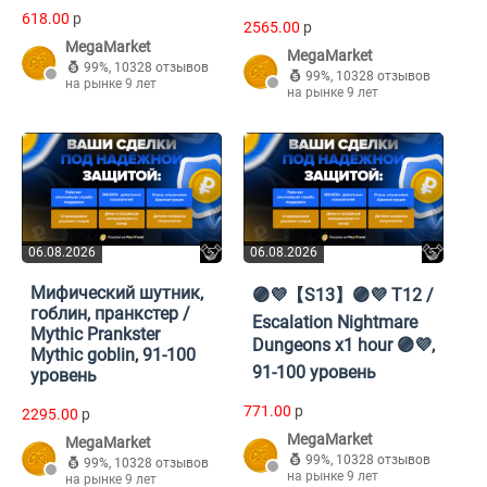
618.00
p
2565.00
p
MegaMarket
MegaMarket
99%
,
10328 отзывов
99%
,
10328 отзывов
на рынке 9 лет
на рынке 9 лет
06.08.2026
06.08.2026
Мифический шутник,
🟣💜【S13】🟣💜 T12 /
гоблин, пранкстер /
Escalation Nightmare
Mythic Prankster
Dungeons x1 hour 🟣💜,
Mythic goblin, 91-100
91-100 уровень
уровень
771.00
p
2295.00
p
MegaMarket
MegaMarket
99%
,
10328 отзывов
99%
,
10328 отзывов
на рынке 9 лет
на рынке 9 лет