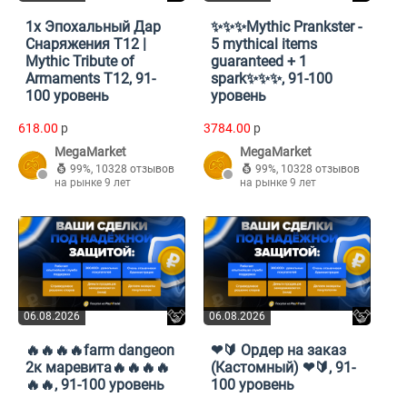
1x Эпохальный Дар
✨✨✨Mythic Prankster -
Снаряжения Т12 |
5 mythical items
Mythic Tribute of
guaranteed + 1
Armaments T12, 91-
spark✨✨✨, 91-100
100 уровень
уровень
618.00
p
3784.00
p
MegaMarket
MegaMarket
99%
,
10328 отзывов
99%
,
10328 отзывов
на рынке 9 лет
на рынке 9 лет
06.08.2026
06.08.2026
🔥🔥🔥🔥farm dangeon
❤🔰 Ордер на заказ
2к маревита🔥🔥🔥🔥
(Кастомный) ❤🔰, 91-
🔥🔥, 91-100 уровень
100 уровень