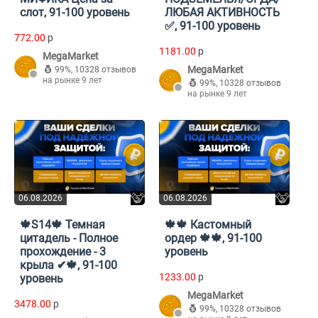
слот, 91-100 уровень
ЛЮБАЯ АКТИВНОСТЬ
✅, 91-100 уровень
772.00
p
1181.00
p
MegaMarket
MegaMarket
99%
,
10328 отзывов
на рынке 9 лет
99%
,
10328 отзывов
на рынке 9 лет
06.08.2026
06.08.2026
🍁S14🍁 Темная
🍁🍁 Кастомный
цитадель - Полное
ордер 🍁🍁, 91-100
прохождение - 3
уровень
крыла ✔🍁, 91-100
1233.00
p
уровень
MegaMarket
3478.00
p
99%
,
10328 отзывов