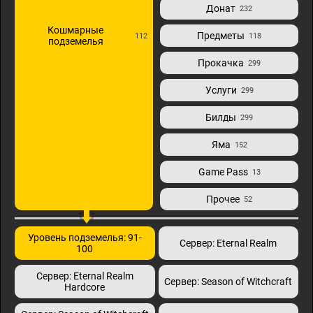
Донат
232
Кошмарные
Предметы
112
118
подземелья
Прокачка
299
Услуги
299
Билды
299
Яма
152
Game Pass
13
Прочее
52
Уровень подземелья: 91-
Сервер: Eternal Realm
100
Сервер: Eternal Realm
Сервер: Season of Witchcraft
Hardcore