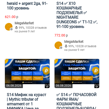
herald + argent 2ga, 91-
S14 ✅ X10
100 уровень
КОШМАРНЫЕ
ПОДЗЕМЕЛЬЯ ✅
621.00
p
NIGHTMARE
DUNGEONS ✅ T1-12 ✅,
MegaMarket
91-100 уровень
99%
,
10328 отзывов
на рынке 9 лет
772.00
p
MegaMarket
99%
,
10328 отзывов
на рынке 9 лет
06.08.2026
06.08.2026
S14 Мифик на кураст
✅ S14 ✅ ПОЧАСОВОЙ
| Mythic tributer of
ФАРМ ЯМА/
armament от 1
КОШМАРНЫЕ
МИФИКА Цена за
ПОДЗЕМЕЛЬЯ/ОРДА/