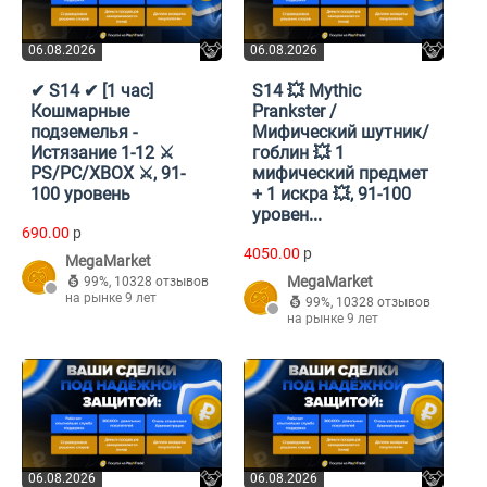
06.08.2026
06.08.2026
✔ S14 ✔ [1 час]
S14 💥 Mythic
Кошмарные
Prankster /
подземелья -
Мифический шутник/
Истязание 1-12 ⚔️
гоблин 💥 1
PS/PC/XBOX ⚔️, 91-
мифический предмет
100 уровень
+ 1 искра 💥, 91-100
уровен...
690.00
p
4050.00
p
MegaMarket
MegaMarket
99%
,
10328 отзывов
на рынке 9 лет
99%
,
10328 отзывов
на рынке 9 лет
06.08.2026
06.08.2026