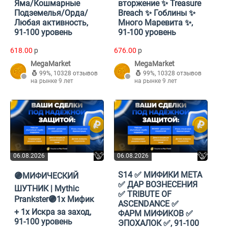
Яма/Кошмарные
вторжение ✨ Treasure
Подземелья/Орда/
Breach ✨ Гоблины ✨
Любая активность,
Много Маревита ✨,
91-100 уровень
91-100 уровень
618.00
p
676.00
p
MegaMarket
MegaMarket
99%
,
10328 отзывов
99%
,
10328 отзывов
на рынке 9 лет
на рынке 9 лет
06.08.2026
06.08.2026
S14 ✅ МИФИКИ МЕТА
🟣МИФИЧЕСКИЙ
✅ ДАР ВОЗНЕСЕНИЯ
ШУТНИК | Mythic
✅ TRIBUTE OF
Prankster🟣1x Мифик
ASCENDANCE ✅
+ 1x Искра за заход,
ФАРМ МИФИКОВ ✅
91-100 уровень
ЭПОХАЛОК ✅, 91-100