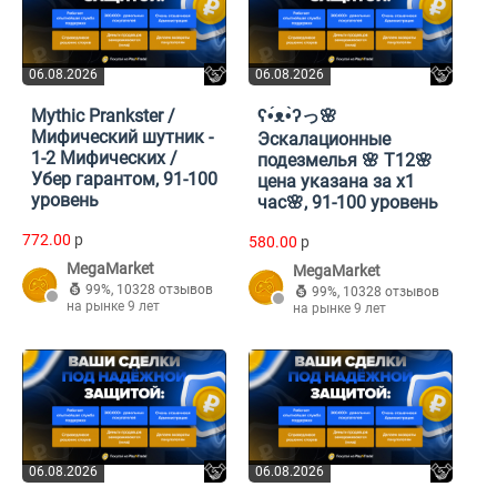
06.08.2026
06.08.2026
Mythic Prankster /
ʕ•́ᴥ•̀ʔっ🌸
Мифический шутник -
Эскалационные
1-2 Мифических /
подезмелья 🌸 T12🌸
Убер гарантом, 91-100
цена указана за x1
уровень
час🌸, 91-100 уровень
772.00
p
580.00
p
MegaMarket
MegaMarket
99%
,
10328 отзывов
99%
,
10328 отзывов
на рынке 9 лет
на рынке 9 лет
06.08.2026
06.08.2026