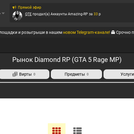
Прямой эфир
ь
QTE
продал(а)
Аккаунты Amazing-RP
за
33
p
QTE
продал(а)
Аккаунты Amazing-RP
за
99
p
площадки и розыгрыши в нашем
новом Telegram-канале!
👻 Срочно 
QTE
продал(а)
Аккаунты Amazing-RP
за
320
p
QTE
продал(а)
Аккаунты Black Russia RP (Mobi...
за
111
p
Рынок Diamond RP (GTA 5 Rage MP)
QTE
продал(а)
Аккаунты Black Russia RP (Mobi...
за
149
p
Вирты
Предметы
Услуг
0
0
QTE
продал(а)
Аккаунты Amazing-RP
за
399
p
QTE
продал(а)
Аккаунты Absolute RP
за
56
p
QTE
продал(а)
Аккаунты Absolute RP
за
246
p