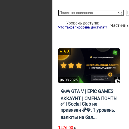
Уровень доступа:
Частичн
Что такое "Уровень доступа"?
★★★
06.08.2026
💎🎮 GTA V | EPIC GAMES
АККАУНТ | СМЕНА ПОЧТЫ
✅ | Social Club не
привязан 🔓💎, 1 уровень,
валюты на бал...
1476.00
p