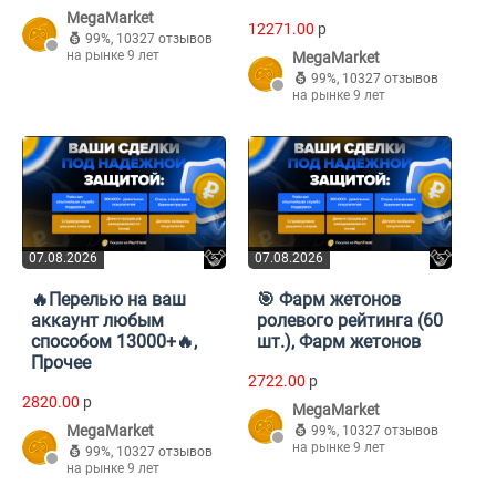
MegaMarket
12271.00
p
99%
,
10327 отзывов
на рынке 9 лет
MegaMarket
99%
,
10327 отзывов
на рынке 9 лет
07.08.2026
07.08.2026
🔥Перелью на ваш
🎯 Фарм жетонов
аккаунт любым
ролевого рейтинга (60
способом 13000+🔥,
шт.), Фарм жетонов
Прочее
2722.00
p
2820.00
p
MegaMarket
MegaMarket
99%
,
10327 отзывов
на рынке 9 лет
99%
,
10327 отзывов
на рынке 9 лет