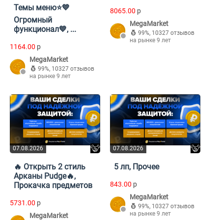
Темы меню⭐️💙
8065.00
p
Огромный
MegaMarket
функционал💙, ...
99%
,
10327 отзывов
на рынке 9 лет
1164.00
p
MegaMarket
99%
,
10327 отзывов
на рынке 9 лет
07.08.2026
07.08.2026
🔥 Открыть 2 стиль
5 лп, Прочее
Арканы Pudge🔥,
843.00
p
Прокачка предметов
MegaMarket
5731.00
p
99%
,
10327 отзывов
на рынке 9 лет
MegaMarket