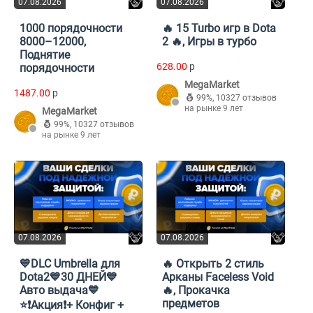
07.08.2026
07.08.2026
1000 порядочности
🔥 15 Turbo игр в Dota
8000–12000,
2 🔥, Игры в турбо
Поднятие
628.00
p
порядочности
MegaMarket
1487.00
p
99%
,
10327 отзывов
на рынке 9 лет
MegaMarket
99%
,
10327 отзывов
на рынке 9 лет
07.08.2026
07.08.2026
💙DLC Umbrella для
🔥 Открыть 2 стиль
Dota2💙30 ДНЕЙ💙
Арканы Faceless Void
Авто выдача💙
🔥, Прокачка
предметов
⭐️❗️Акция❗️+ Конфиг +