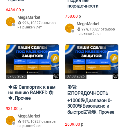
Поднятие
порядочности
6486.00
p
758.00
p
MegaMarket
99%
,
10327 отзывов
MegaMarket
на рынке 9 лет
99%
,
10327 отзывов
на рынке 9 лет
07.08.2026
07.08.2026
🍁🦋 Саппортик к вам
🎯🚀
на линию RANKED 🦋
☑️ПОРЯДОЧНОСТЬ
🍁, Прочее
+1000🎯Диапазон 0-
3000🎯Безопасно и
931.00
p
быстро☑️🚀🎯, Прочее
MegaMarket
99%
,
10327 отзывов
2639.00
p
на рынке 9 лет