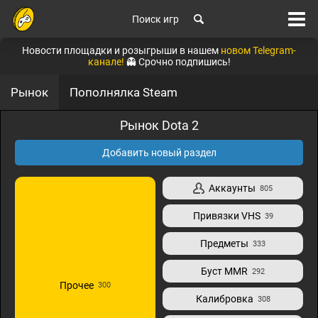
Поиск игр
Новости площадки и розыгрыши в нашем
новом Telegram-
канале!
👻 Срочно подпишись!
Рынок
Пополнялка Steam
Рынок Dota 2
Добавить новый раздел
Аккаунты
805
Привязки VHS
39
Предметы
333
Буст MMR
292
Прочее
300
Калибровка
308