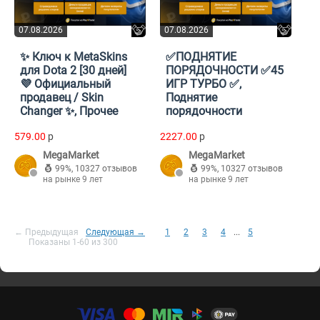
07.08.2026
07.08.2026
✨ Ключ к MetaSkins
✅ПОДНЯТИЕ
для Dota 2 [30 дней]
ПОРЯДОЧНОСТИ ✅45
💜 Официальный
ИГР ТУРБО ✅,
продавец / Skin
Поднятие
Changer ✨, Прочее
порядочности
579.00
p
2227.00
p
MegaMarket
MegaMarket
99%
,
10327 отзывов
99%
,
10327 отзывов
на рынке 9 лет
на рынке 9 лет
← Предыдущая
Следующая →
1
2
3
4
...
5
Показаны 1-60 из 300