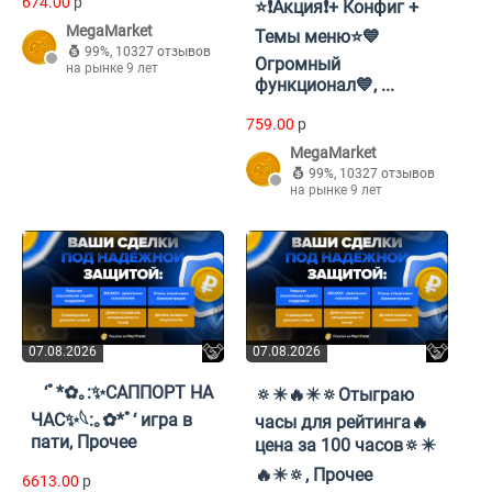
674.00
p
⭐️❗️Акция❗️+ Конфиг +
MegaMarket
Темы меню⭐️💙
99%
,
10327 отзывов
Огромный
на рынке 9 лет
функционал💙, ...
759.00
p
MegaMarket
99%
,
10327 отзывов
на рынке 9 лет
07.08.2026
07.08.2026
⠀‘ﾟ*✿｡:✨САППОРТ НА
🔅✴️🔥✴️🔅Отыграю
ЧАС✨𓆩:｡✿*ﾟ‘ игра в
часы для рейтинга🔥
пати, Прочее
цена за 100 часов🔅✴️
🔥✴️🔅, Прочее
6613.00
p