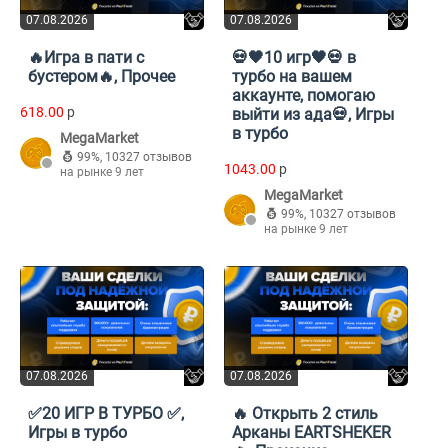
07.08.2026
07.08.2026
🔥Игра в пати с
💀🖤10 игр🖤💀 в
бустером🔥, Прочее
турбо на вашем
аккаунте, помогаю
618.00
p
выйти из ада💀, Игры
в турбо
MegaMarket
99%
,
10327 отзывов
1043.00
p
на рынке 9 лет
MegaMarket
99%
,
10327 отзывов
на рынке 9 лет
07.08.2026
07.08.2026
✅20 ИГР В ТУРБО ✅,
🔥 Открыть 2 стиль
Игры в турбо
Арканы EARTSHEKER