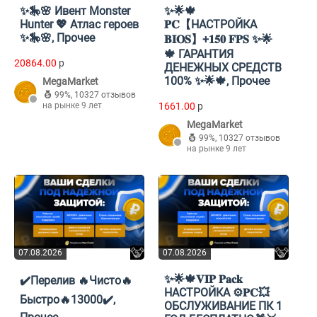
✨🎠🌸 Ивент Monster
✨🌟🍁
Hunter 💖 Атлас героев
𝐏𝐂【НАСТРОЙКА
✨🎠🌸, Прочее
𝐁𝐈𝐎𝐒】+𝟏𝟓𝟎 𝐅𝐏𝐒 ✨🌟
🍁 ГАРАНТИЯ
20864.00
p
ДЕНЕЖНЫХ СРЕДСТВ
100% ✨🌟🍁, Прочее
MegaMarket
99%
,
10327 отзывов
на рынке 9 лет
1661.00
p
MegaMarket
99%
,
10327 отзывов
на рынке 9 лет
07.08.2026
07.08.2026
✨🌟🍁𝐕𝐈𝐏 𝐏𝐚𝐜𝐤
✔️Перелив 🔥Чисто🔥
НАСТРОЙКА ⚙️𝐏𝐂💥
Быстро🔥13000✔️,
ОБСЛУЖИВАНИЕ ПК 1