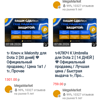
MegaMarket
99%
,
10327 отзывов
на рынке 9 лет
07.08.2026
07.08.2026
✨ Ключ к Melonity для
✨КЛЮЧ К Umbrella
Dota 2 [30 дней] 💜
для Dota 2 [ 14 ДНЕЙ ]
Официальный
💜 Официальный
продавец / Цена 1в1 /
продавец / Лучшая
✨, Прочее
цена / Быстрая
выдача ✨, Про...
1301.00
p
759.00
p
MegaMarket
MegaMarket
99%
,
10327 отзывов
на рынке 9 лет
99%
,
10327 отзывов
на рынке 9 лет