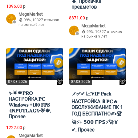
🔥, Прокачка
1096.00
p
предметов
MegaMarket
8871.00
p
99%
,
10327 отзывов
на рынке 9 лет
MegaMarket
99%
,
10327 отзывов
на рынке 9 лет
07.08.2026
07.08.2026
✨🌟🍁𝐏𝐑𝐎
📌✅✔ 📈𝐕𝐈𝐏 𝐏𝐚𝐜𝐤
НАСТРОЙКА 𝐏𝐂
НАСТРОЙКА 🔋𝐏𝐂🔥
𝐖𝐢𝐧𝐝𝐨𝐰𝐬 +𝟏𝟎𝟎 𝐅𝐏𝐒
ОБСЛУЖИВАНИЕ ПК 1
-𝐈𝐍𝐏𝐔𝐓𝐋𝐀𝐆✨🌟🍁,
ГОД БЕСПЛАТНО✍🏆
Прочее
🚀⚡+ 𝟱𝟬𝟬 𝗙𝗣𝗦⚡🚀🏅
1222.00
p
✔, Прочее
MegaMarket