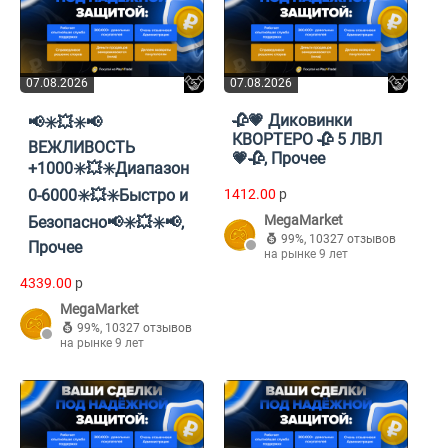
07.08.2026
07.08.2026
🥀💗 Диковинки
📢✳️💥✳️📢
КВОРТЕРО 🥀 5 ЛВЛ
ВЕЖЛИВОСТЬ
💗🥀, Прочее
+1000✳️💥✳️Диапазон
0-6000✳️💥✳️Быстро и
1412.00
p
MegaMarket
Безопасно📢✳️💥✳️📢,
99%
,
10327 отзывов
Прочее
на рынке 9 лет
4339.00
p
MegaMarket
99%
,
10327 отзывов
на рынке 9 лет