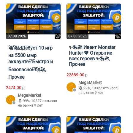
07.08.2026
07.08.2026
✨🎠🌸 Ивент Monster
🚀🚀☑️Дебуст 10 игр
Hunter 💖 Открытие
на 5500 ммр
всех героев ✨🎠🌸,
аккаунте☑️Быстро и
Прочее
Безопасно☑️🚀🚀,
22889.00
p
Прочее
MegaMarket
2474.00
p
99%
,
10327 отзывов
на рынке 9 лет
MegaMarket
99%
,
10327 отзывов
на рынке 9 лет