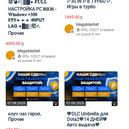
✅30 ИГР В ТУРБО ✅,
😧💣⚡▒▓█►𝐅𝐔𝐋𝐋
Игры в турбо
НАСТРОЙКА PC 𝐁𝐈𝐎𝐒 -
𝐖𝐢𝐧𝐝𝐨𝐰𝐬 +𝟑𝟓𝟎
1495.00
p
𝐅𝐏𝐒►►►-𝗜𝗡𝗣𝗨𝗧
MegaMarket
𝗟𝗔𝗚◄█▓▒🤯⚡,
99%
,
10327 отзывов
Прочее
на рынке 9 лет
4093.00
p
MegaMarket
99%
,
10327 отзывов
на рынке 9 лет
07.08.2026
07.08.2026
коуч час героя,
💙DLC Umbrella для
Прочее
Dota2💙14 ДНЕЙ💙
Авто выдача💙