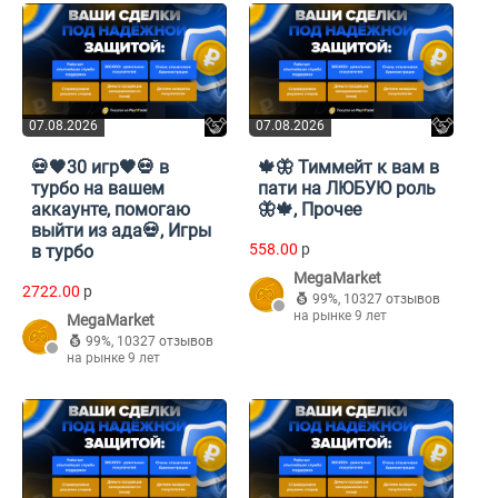
07.08.2026
07.08.2026
💀🖤30 игр🖤💀 в
🍁🦋 Тиммейт к вам в
турбо на вашем
пати на ЛЮБУЮ роль
аккаунте, помогаю
🦋🍁, Прочее
выйти из ада💀, Игры
558.00
p
в турбо
MegaMarket
2722.00
p
99%
,
10327 отзывов
на рынке 9 лет
MegaMarket
99%
,
10327 отзывов
на рынке 9 лет