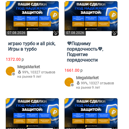
07.08.2026
07.08.2026
играю турбо и all pick,
💜Подниму
Игры в турбо
порядочность💜,
Поднятие
1372.00
p
порядочности
MegaMarket
1661.00
p
99%
,
10327 отзывов
на рынке 9 лет
MegaMarket
99%
,
10327 отзывов
на рынке 9 лет