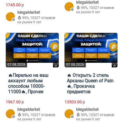
MegaMarket
1745.00
p
99%
,
10327 отзывов
MegaMarket
на рынке 9 лет
99%
,
10327 отзывов
на рынке 9 лет
07.08.2026
07.08.2026
🔥Перелью на ваш
🔥 Открыть 2 стиль
аккаунт любым
Арканы Queen of Pain
способом 10000-
🔥, Прокачка
11000🔥, Прочее
предметов
1967.00
p
13503.00
p
MegaMarket
MegaMarket
99%
,
10327 отзывов
99%
,
10327 отзывов
на рынке 9 лет
на рынке 9 лет