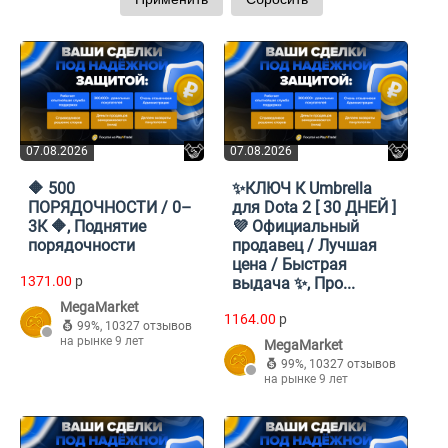
07.08.2026
07.08.2026
🔶 500
✨КЛЮЧ К Umbrella
ПОРЯДОЧНОСТИ / 0–
для Dota 2 [ 30 ДНЕЙ ]
3К 🔶, Поднятие
💜 Официальный
порядочности
продавец / Лучшая
цена / Быстрая
1371.00
p
выдача ✨, Про...
MegaMarket
1164.00
p
99%
,
10327 отзывов
на рынке 9 лет
MegaMarket
99%
,
10327 отзывов
на рынке 9 лет