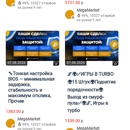
5731.00
p
99%
,
10327 отзывов
на рынке 9 лет
MegaMarket
99%
,
10327 отзывов
на рынке 9 лет
07.08.2026
07.08.2026
🔧Тонкая настройка
🌌🌍✅ИГРЫ В TURBO
BIOS — минимальная
🌍15 Штук🌍Поднятие
задержка,
порядочности🌍
стабильность и
максимум отклика,
Выход из смурф-
Прочее
пула✅🌍🌌, Игры в
турбо
1383.00
p
MegaMarket
1339.00
p
99%
,
10327 отзывов
MegaMarket
на рынке 9 лет