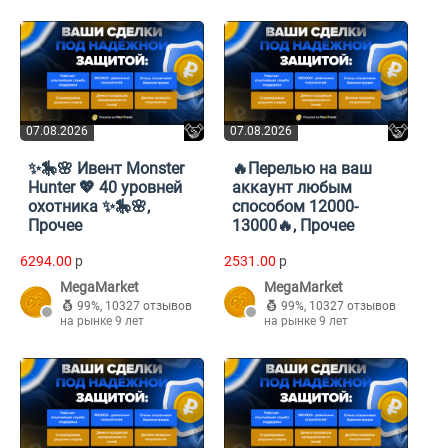
07.08.2026
07.08.2026
✨🎠🌸 Ивент Monster
🔥Перелью на ваш
Hunter 💖 40 уровней
аккаунт любым
охотника ✨🎠🌸,
способом 12000-
Прочее
13000🔥, Прочее
6294.00
p
2531.00
p
MegaMarket
MegaMarket
99%
,
10327 отзывов
99%
,
10327 отзывов
на рынке 9 лет
на рынке 9 лет