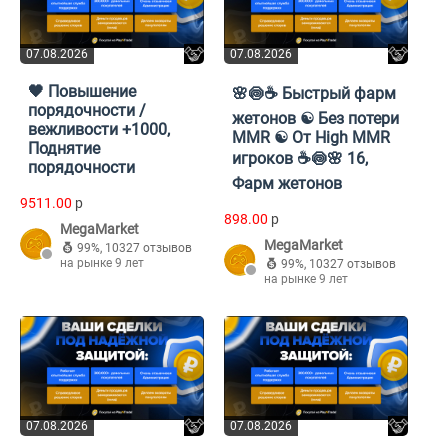
07.08.2026
07.08.2026
🖤 Повышение
🌸🍥☕ Быстрый фарм
порядочности /
жетонов ☯ Без потери
вежливости +1000,
MMR ☯ От High MMR
Поднятие
игроков ☕🍥🌸 16,
порядочности
Фарм жетонов
9511.00
p
898.00
p
MegaMarket
MegaMarket
99%
,
10327 отзывов
на рынке 9 лет
99%
,
10327 отзывов
на рынке 9 лет
07.08.2026
07.08.2026