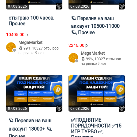
07.08.2026
07.08.2026
отыграю 100 часов,
🪐 Перелив на ваш
Прочее
аккаунт 10500-11000
🪐, Прочее
10405.00
p
MegaMarket
2246.00
p
99%
,
10327 отзывов
на рынке 9 лет
MegaMarket
99%
,
10327 отзывов
на рынке 9 лет
07.08.2026
07.08.2026
✅ПОДНЯТИЕ
🪐 Перелив на ваш
ПОРЯДОЧНОСТИ ✅15
аккаунт 13000+ 🪐,
ИГР ТУРБО ✅,
Прочее