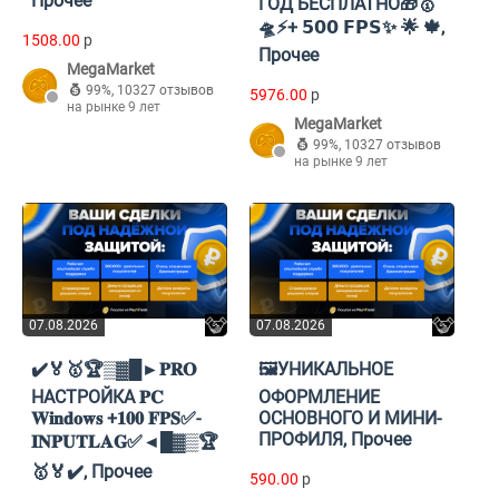
Прочее
ГОД БЕСПЛАТНО🎁🥇
🛸⚡+ 𝟱𝟬𝟬 𝗙𝗣𝗦✨ 🌟 🍁,
1508.00
p
Прочее
MegaMarket
99%
,
10327 отзывов
5976.00
p
на рынке 9 лет
MegaMarket
99%
,
10327 отзывов
на рынке 9 лет
07.08.2026
07.08.2026
✔️🏅🥇🏆▒▓█►𝐏𝐑𝐎
🖼️УНИКАЛЬНОЕ
НАСТРОЙКА 𝐏𝐂
ОФОРМЛЕНИЕ
𝐖𝐢𝐧𝐝𝐨𝐰𝐬 +𝟏𝟎𝟎 𝐅𝐏𝐒✅-
ОСНОВНОГО И МИНИ-
ПРОФИЛЯ, Прочее
𝐈𝐍𝐏𝐔𝐓𝐋𝐀𝐆✅◄█▓▒🏆
🥇🏅✔️, Прочее
590.00
p