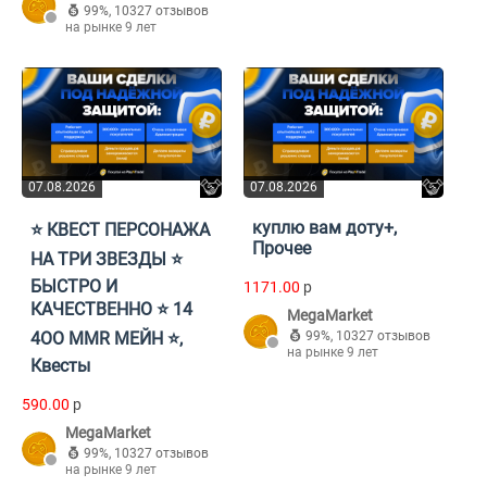
99%
,
10327 отзывов
на рынке 9 лет
07.08.2026
07.08.2026
куплю вам доту+,
⭐ КВЕСТ ПЕРСОНАЖА
Прочее
НА ТРИ ЗВЕЗДЫ ⭐
БЫСТРО И
1171.00
p
КАЧЕСТВЕННО ⭐ 14
MegaMarket
4OO MMR МЕЙН ⭐,
99%
,
10327 отзывов
на рынке 9 лет
Квесты
590.00
p
MegaMarket
99%
,
10327 отзывов
на рынке 9 лет