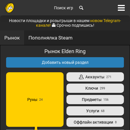
Поиск игр
Новости площадки и розыгрыши в нашем
новом Telegram-
канале!
👻 Срочно подпишись!
Рынок
Пополнялка Steam
Рынок Elden Ring
Добавить новый раздел
Аккаунты
271
Ключи
299
Руны
Предметы
24
156
Услуги
68
Оффлайн активации
8