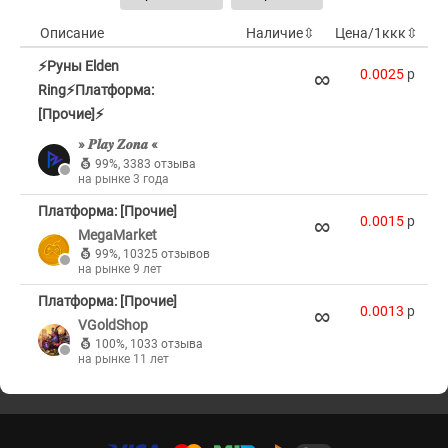
Описание
Наличие
⇳
Цена/1ккк
⇳
⚡Руны Elden
∞
0.0025
p
Ring⚡Платформа:
[Прочие]⚡
» 𝑷𝒍𝒂𝒚 𝒁𝒐𝒏𝒂 «
99%
,
3383 отзыва
на рынке 3 года
Платформа: [Прочие]
∞
0.0015
p
MegaMarket
99%
,
10325 отзывов
на рынке 9 лет
Платформа: [Прочие]
∞
0.0013
p
VGoldShop
100%
,
1033 отзыва
на рынке 11 лет