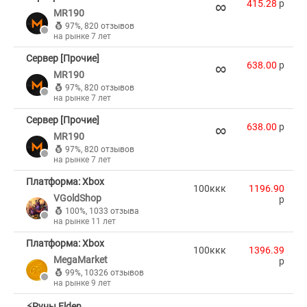
∞
415.28
p
MR190
97%
,
820 отзывов
на рынке 7 лет
Сервер [Прочие]
∞
638.00
p
MR190
97%
,
820 отзывов
на рынке 7 лет
Сервер [Прочие]
∞
638.00
p
MR190
97%
,
820 отзывов
на рынке 7 лет
Платформа: Xbox
100ккк
1196.90
VGoldShop
p
100%
,
1033 отзыва
на рынке 11 лет
Платформа: Xbox
100ккк
1396.39
MegaMarket
p
99%
,
10326 отзывов
на рынке 9 лет
⚡Руны Elden