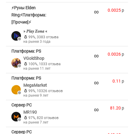
⚡Руны Elden
∞
0.0025
p
Ring⚡Платформа:
[Прочие]⚡
» 𝑷𝒍𝒂𝒚 𝒁𝒐𝒏𝒂 «
99%
,
3383 отзыва
на рынке 3 года
Платформа: PS
∞
0.0026
p
VGoldShop
100%
,
1033 отзыва
на рынке 11 лет
Платформа: PS
∞
0.11
p
MegaMarket
99%
,
10326 отзывов
на рынке 9 лет
Сервер PC
∞
81.20
p
MR190
97%
,
820 отзывов
на рынке 7 лет
Сервер PC