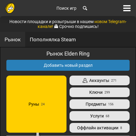
Поиск игр
Новости площадки и розыгрыши в нашем
новом Telegram-
канале!
👻 Срочно подпишись!
Рынок
Пополнялка Steam
Рынок Elden Ring
Добавить новый раздел
Аккаунты
271
Ключи
299
Руны
Предметы
24
156
Услуги
68
Оффлайн активации
8