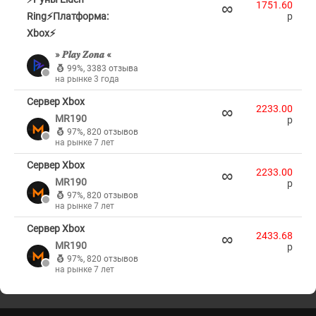
∞
1751.60
Ring⚡Платформа:
p
Xbox⚡
» 𝑷𝒍𝒂𝒚 𝒁𝒐𝒏𝒂 «
99%
,
3383 отзыва
на рынке 3 года
Сервер Xbox
∞
2233.00
MR190
p
97%
,
820 отзывов
на рынке 7 лет
Сервер Xbox
∞
2233.00
MR190
p
97%
,
820 отзывов
на рынке 7 лет
Сервер Xbox
∞
2433.68
MR190
p
97%
,
820 отзывов
на рынке 7 лет