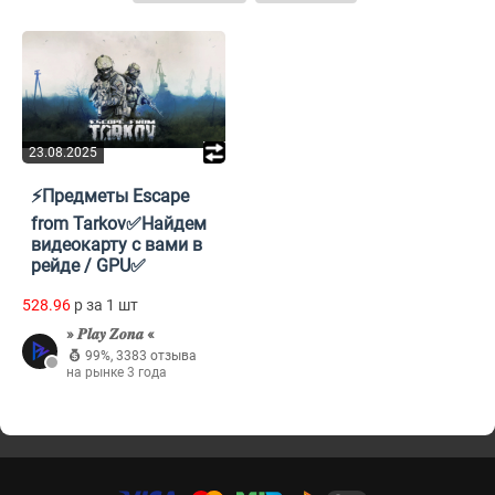
23.08.2025
⚡Предметы Escape
from Tarkov✅Найдем
видеокарту с вами в
рейде / GPU✅
528.96
p за 1 шт
» 𝑷𝒍𝒂𝒚 𝒁𝒐𝒏𝒂 «
99%
,
3383 отзыва
на рынке 3 года