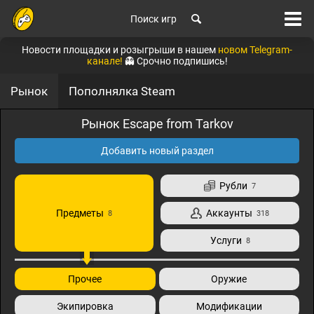
Поиск игр
Новости площадки и розыгрыши в нашем
новом Telegram-
канале!
👻 Срочно подпишись!
Рынок
Пополнялка Steam
Рынок Escape from Tarkov
Добавить новый раздел
Рубли
7
Предметы
Аккаунты
8
318
Услуги
8
Прочее
Оружие
Экипировка
Модификации