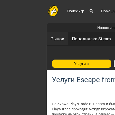
Поиск игр
Помощ
Новости 
Рынок
Пополнялка Steam
Услуги
8
Услуги Escape fro
На бирже PlayNTrade Вы легко и быс
PlayNTrade проходят между игрока
продаже на этой странице сейчас —