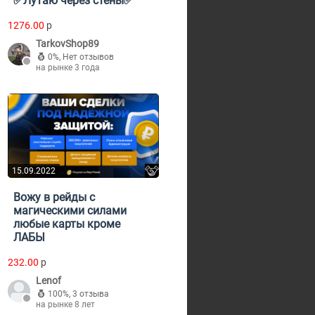
✅Лутаю через стены✅
1276.00
p
TarkovShop89
0%
,
Нет отзывов
на рынке 3 года
15.09.2022
Вожу в рейды с
магическими силами
любые карты кроме
ЛАБЫ
232.00
p
Lenof
100%
,
3 отзыва
на рынке 8 лет