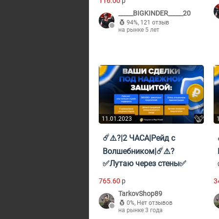
116.00
p
_____BIGKINDER_____20
94%
,
121 отзыв
на рынке 5 лет
11.01.2023
☄️⚠️?|2 ЧАСА|Рейд с
Волшебником|☄️⚠️?
✅Лутаю через стены✅
765.60
p
3
TarkovShop89
0%
,
Нет отзывов
на рынке 3 года