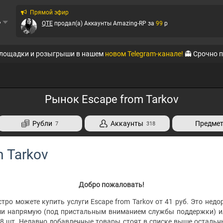
Прямой эфир
ь
QTE
продал(а)
Аккаунты Amazing-RP
за
99
p
QTE
продал(а)
Аккаунты Amazing-RP
за
320
p
площадки и розыгрыши в нашем
новом Telegram-канале!
👻 Срочно 
QTE
продал(а)
Аккаунты Black Russia RP (Mobi...
за
111
p
QTE
продал(а)
Аккаунты Black Russia RP (Mobi...
за
149
p
Рынок Escape from Tarkov
QTE
продал(а)
Аккаунты Amazing-RP
за
399
p
Рубли
Аккаунты
Предме
7
318
QTE
продал(а)
Аккаунты Absolute RP
за
56
p
QTE
продал(а)
Аккаунты Absolute RP
за
246
p
m Tarkov
Ирбис
продал(а)
Аккаунты WoT
за
125
p
Добро пожаловать!
тро можете купить услуги Escape from Tarkov от 41 руб. Это недор
ми напрямую (под пристальным вниманием службы поддержки) ил
 8 шт. Недавно добавленные товары стоят в списке выше остальн