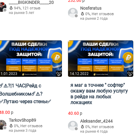
232.00
p
_____BIGKINDER_____20
Nosferatus
94%
,
121 отзыв
на рынке 5 лет
0%
,
Нет отзывов
на рынке 2 года
11.01.2023
14.12.2022
я маг а точнее " cофтер"
☄️⚠️?|1 ЧАС|Рейд с
окажу вам любую услугу
Волшебником☄️⚠️?
в рейде на любых
✅Лутаю через стены✅
локациях
48.00
p
40.60
p
TarkovShop89
Aleksander_4244
0%
,
Нет отзывов
0%
,
Нет отзывов
на рынке 3 года
на рынке 4 года