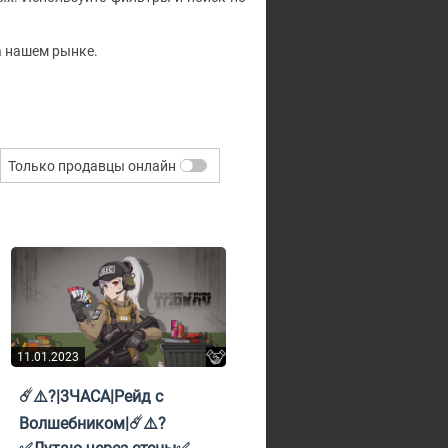
а нашем рынке.
Только продавцы онлайн
11.01.2023
☄️⚠️?|3ЧАСА|Рейд с
Волшебником|☄️⚠️?