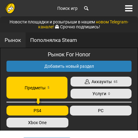
Поиск игр
Новости площадки и розыгрыши в нашем
новом Telegram-
канале!
👻 Срочно подпишись!
Рынок
Пополнялка Steam
Рынок For Honor
Добавить новый раздел
Аккаунты
65
Предметы
5
Услуги
0
PS4
PC
Xbox One