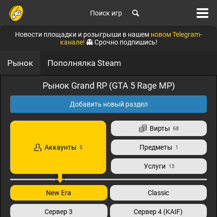
Поиск игр
Новости площадки и розыгрыши в нашем
новом Telegram-
канале!
👻 Срочно подпишись!
Рынок
Пополнялка Steam
Рынок Grand RP (GTA 5 Rage MP)
Добавить новый раздел
Вирты
68
Аккаунты
Предметы
5
1
Услуги
13
New Era
Classic
Сервер 3
Сервер 4 (KAIF)