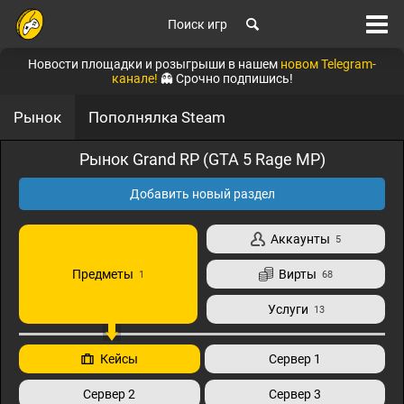
Поиск игр
Новости площадки и розыгрыши в нашем
новом Telegram-
канале!
👻 Срочно подпишись!
Рынок
Пополнялка Steam
Рынок Grand RP (GTA 5 Rage MP)
Добавить новый раздел
Аккаунты
5
Предметы
Вирты
1
68
Услуги
13
Кейсы
Сервер 1
Сервер 2
Сервер 3