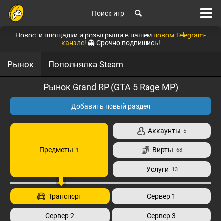
Поиск игр
Новости площадки и розыгрыши в нашем
новом Telegram-
канале!
👻 Срочно подпишись!
Рынок
Пополнялка Steam
Рынок Grand RP (GTA 5 Rage MP)
Добавить новый раздел
Аккаунты
5
Предметы
Вирты
1
68
Услуги
13
Транспорт
Сервер 1
Сервер 2
Сервер 3