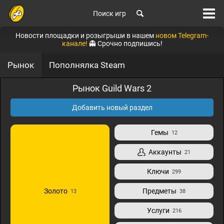
Поиск игр
Новости площадки и розыгрыши в нашем
новом Telegram-
канале!
👻 Срочно подпишись!
Рынок
Пополнялка Steam
Рынок Guild Wars 2
Добавить новый раздел
Гемы
12
Аккаунты
21
Ключи
299
Золото
Предметы
13
38
Услуги
216