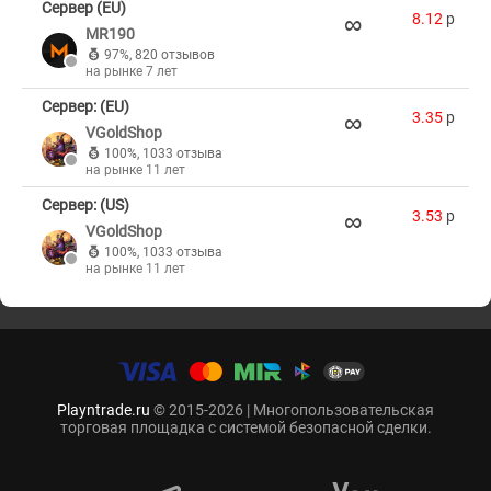
Сервер (EU)
∞
8.12
p
MR190
97%
,
820 отзывов
на рынке 7 лет
Сервер: (EU)
∞
3.35
p
VGoldShop
100%
,
1033 отзыва
на рынке 11 лет
Сервер: (US)
∞
3.53
p
VGoldShop
100%
,
1033 отзыва
на рынке 11 лет
Playntrade.ru
© 2015-2026 | Многопользовательская
торговая площадка с системой безопасной сделки.