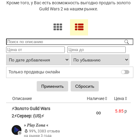
Кроме того, у Вас есть возможность выгодно продать золото
Guild Wars 2 на нашем рынке.
Только продавцы онлайн
Описание
Наличие
⇳
Цена
⇳
⚡Золото Guild Wars
∞
5.85
p
2⚡Сервер: (US)⚡
» 𝑷𝒍𝒂𝒚 𝒁𝒐𝒏𝒂 «
99%
,
3383 отзыва
на рынке 3 года