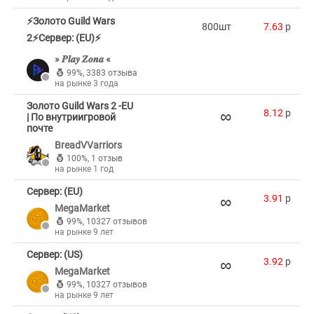
⚡Золото Guild Wars
800шт
7.63
p
2⚡Сервер: (EU)⚡
» 𝑷𝒍𝒂𝒚 𝒁𝒐𝒏𝒂 «
99%
,
3383 отзыва
на рынке 3 года
Золото Guild Wars 2 -EU
∞
8.12
p
| По внутриигровой
почте
BreadVVarriors
100%
,
1 отзыв
на рынке 1 год
Сервер: (EU)
∞
3.91
p
MegaMarket
99%
,
10327 отзывов
на рынке 9 лет
Сервер: (US)
∞
3.92
p
MegaMarket
99%
,
10327 отзывов
на рынке 9 лет