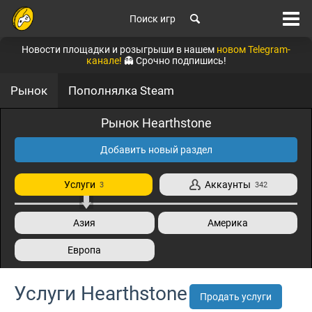
Поиск игр
Новости площадки и розыгрыши в нашем
новом Telegram-
канале!
👻 Срочно подпишись!
Рынок
Пополнялка Steam
Рынок Hearthstone
Добавить новый раздел
Услуги
Аккаунты
3
342
Азия
Америка
Европа
Услуги Hearthstone
Продать услуги