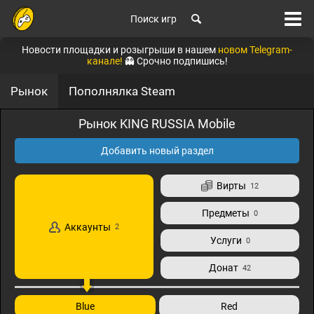
Поиск игр
Новости площадки и розыгрыши в нашем
новом Telegram-
канале!
👻 Срочно подпишись!
Рынок
Пополнялка Steam
Рынок KING RUSSIA Mobile
Добавить новый раздел
Вирты
12
Предметы
0
Аккаунты
2
Услуги
0
Донат
42
Blue
Red